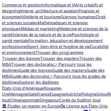
Commerce et gestion
Informatique et IA
Arts créatifs et
design
Ingénierie, architecture et aviation
Finances et
économie
Hôtellerie et tourisme
Sciences humaines
Droit
et sciences sociales
Mathématiques et sciences
physiques
Médias et marketing
Médecine et sciences de la
santé
Sciences de la nature et de la vie
Psychologie et
santé mentale
Formation, éducation et développement
professionnel
Sport, bien-être et hygiène de vie
Durabilité
et environnement
Trouver des programmes
Trouver des licences
Trouver des masters
Trouver des
MBA
Trouver des doctorats
👉 Parcourir tous les
diplômes
Guide des licences
Guide des masters
Guide des
MBA
Guide des doctorats
👉 Parcourir tous les guides de
diplômes
Explorer les diplômes
États-Unis d'Amérique
Royaume-
Uni
Allemagne
Italie
France
Espagne
Autriche
Pologne
Grèce
R
tout
Chine
Japon
Inde
Singapour
Corée du Sud
Voir tout
🏛 Étudier un master en Europe
🗽 Licence aux États-Unis