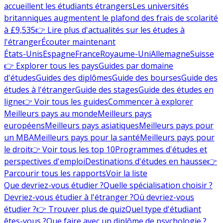
accueillent les étudiants étrangers
Les universités
britanniques augmentent le plafond des frais de scolarité
à £9,535
👉 Lire plus d'actualités sur les études à
l'étranger
Écouter maintenant
États-Unis
Espagne
France
Royaume-Uni
Allemagne
Suisse
👉 Explorer tous les pays
Guides par domaine
d'études
Guides des diplômes
Guide des bourses
Guide des
études à l'étranger
Guide des stages
Guide des études en
ligne
👉 Voir tous les guides
Commencer à explorer
Meilleurs pays au monde
Meilleurs pays
européens
Meilleurs pays asiatiques
Meilleurs pays pour
un MBA
Meilleurs pays pour la santé
Meilleurs pays pour
le droit
👉 Voir tous les top 10
Programmes d'études et
perspectives d'emploi
Destinations d'études en hausse
👉
Parcourir tous les rapports
Voir la liste
Que devriez-vous étudier ?
Quelle spécialisation choisir ?
Devriez-vous étudier à l'étranger ?
Où devriez-vous
étudier ?
👉 Trouver plus de quiz
Quel type d'étudiant
êtes-vous ?
Que faire avec un diplôme de psychologie ?