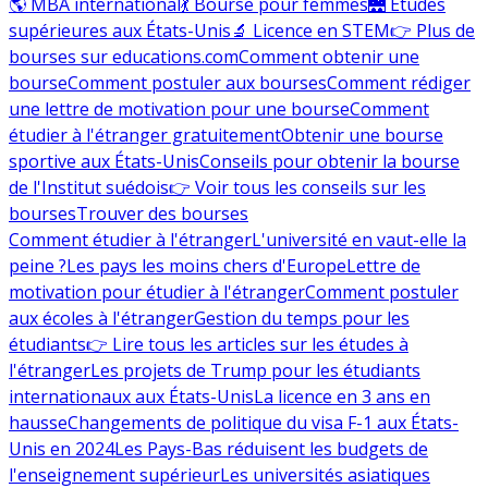
🌎 MBA international
💃 Bourse pour femmes
🌉 Études
supérieures aux États-Unis
🔬 Licence en STEM
👉 Plus de
bourses sur educations.com
Comment obtenir une
bourse
Comment postuler aux bourses
Comment rédiger
une lettre de motivation pour une bourse
Comment
étudier à l'étranger gratuitement
Obtenir une bourse
sportive aux États-Unis
Conseils pour obtenir la bourse
de l'Institut suédois
👉 Voir tous les conseils sur les
bourses
Trouver des bourses
Comment étudier à l'étranger
L'université en vaut-elle la
peine ?
Les pays les moins chers d'Europe
Lettre de
motivation pour étudier à l'étranger
Comment postuler
aux écoles à l'étranger
Gestion du temps pour les
étudiants
👉 Lire tous les articles sur les études à
l'étranger
Les projets de Trump pour les étudiants
internationaux aux États-Unis
La licence en 3 ans en
hausse
Changements de politique du visa F-1 aux États-
Unis en 2024
Les Pays-Bas réduisent les budgets de
l'enseignement supérieur
Les universités asiatiques