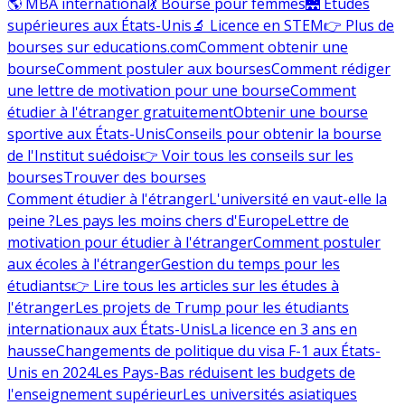
🌎 MBA international
💃 Bourse pour femmes
🌉 Études
supérieures aux États-Unis
🔬 Licence en STEM
👉 Plus de
bourses sur educations.com
Comment obtenir une
bourse
Comment postuler aux bourses
Comment rédiger
une lettre de motivation pour une bourse
Comment
étudier à l'étranger gratuitement
Obtenir une bourse
sportive aux États-Unis
Conseils pour obtenir la bourse
de l'Institut suédois
👉 Voir tous les conseils sur les
bourses
Trouver des bourses
Comment étudier à l'étranger
L'université en vaut-elle la
peine ?
Les pays les moins chers d'Europe
Lettre de
motivation pour étudier à l'étranger
Comment postuler
aux écoles à l'étranger
Gestion du temps pour les
étudiants
👉 Lire tous les articles sur les études à
l'étranger
Les projets de Trump pour les étudiants
internationaux aux États-Unis
La licence en 3 ans en
hausse
Changements de politique du visa F-1 aux États-
Unis en 2024
Les Pays-Bas réduisent les budgets de
l'enseignement supérieur
Les universités asiatiques