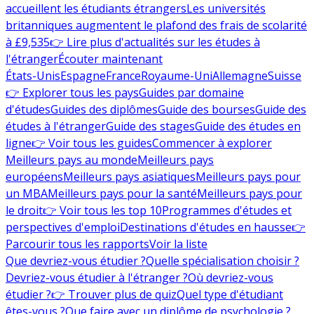
accueillent les étudiants étrangers
Les universités
britanniques augmentent le plafond des frais de scolarité
à £9,535
👉 Lire plus d'actualités sur les études à
l'étranger
Écouter maintenant
États-Unis
Espagne
France
Royaume-Uni
Allemagne
Suisse
👉 Explorer tous les pays
Guides par domaine
d'études
Guides des diplômes
Guide des bourses
Guide des
études à l'étranger
Guide des stages
Guide des études en
ligne
👉 Voir tous les guides
Commencer à explorer
Meilleurs pays au monde
Meilleurs pays
européens
Meilleurs pays asiatiques
Meilleurs pays pour
un MBA
Meilleurs pays pour la santé
Meilleurs pays pour
le droit
👉 Voir tous les top 10
Programmes d'études et
perspectives d'emploi
Destinations d'études en hausse
👉
Parcourir tous les rapports
Voir la liste
Que devriez-vous étudier ?
Quelle spécialisation choisir ?
Devriez-vous étudier à l'étranger ?
Où devriez-vous
étudier ?
👉 Trouver plus de quiz
Quel type d'étudiant
êtes-vous ?
Que faire avec un diplôme de psychologie ?