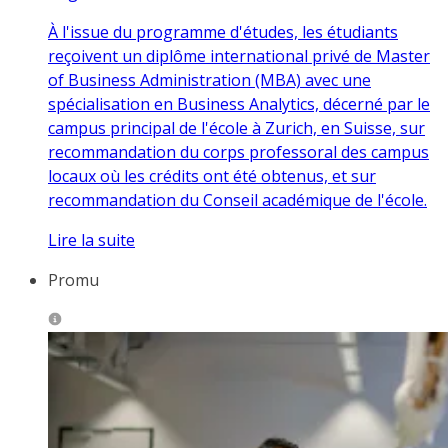
À l'issue du programme d'études, les étudiants
reçoivent un diplôme international privé de Master
of Business Administration (MBA) avec une
spécialisation en Business Analytics, décerné par le
campus principal de l'école à Zurich, en Suisse, sur
recommandation du corps professoral des campus
locaux où les crédits ont été obtenus, et sur
recommandation du Conseil académique de l'école.
Lire la suite
Promu