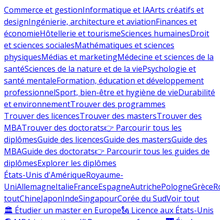
Commerce et gestion
Informatique et IA
Arts créatifs et
design
Ingénierie, architecture et aviation
Finances et
économie
Hôtellerie et tourisme
Sciences humaines
Droit
et sciences sociales
Mathématiques et sciences
physiques
Médias et marketing
Médecine et sciences de la
santé
Sciences de la nature et de la vie
Psychologie et
santé mentale
Formation, éducation et développement
professionnel
Sport, bien-être et hygiène de vie
Durabilité
et environnement
Trouver des programmes
Trouver des licences
Trouver des masters
Trouver des
MBA
Trouver des doctorats
👉 Parcourir tous les
diplômes
Guide des licences
Guide des masters
Guide des
MBA
Guide des doctorats
👉 Parcourir tous les guides de
diplômes
Explorer les diplômes
États-Unis d'Amérique
Royaume-
Uni
Allemagne
Italie
France
Espagne
Autriche
Pologne
Grèce
R
tout
Chine
Japon
Inde
Singapour
Corée du Sud
Voir tout
🏛 Étudier un master en Europe
🗽 Licence aux États-Unis