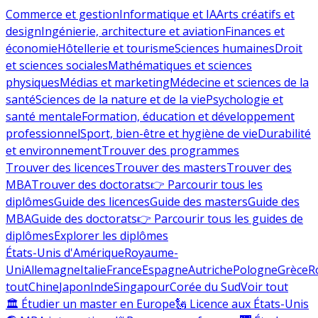
Commerce et gestion
Informatique et IA
Arts créatifs et
design
Ingénierie, architecture et aviation
Finances et
économie
Hôtellerie et tourisme
Sciences humaines
Droit
et sciences sociales
Mathématiques et sciences
physiques
Médias et marketing
Médecine et sciences de la
santé
Sciences de la nature et de la vie
Psychologie et
santé mentale
Formation, éducation et développement
professionnel
Sport, bien-être et hygiène de vie
Durabilité
et environnement
Trouver des programmes
Trouver des licences
Trouver des masters
Trouver des
MBA
Trouver des doctorats
👉 Parcourir tous les
diplômes
Guide des licences
Guide des masters
Guide des
MBA
Guide des doctorats
👉 Parcourir tous les guides de
diplômes
Explorer les diplômes
États-Unis d'Amérique
Royaume-
Uni
Allemagne
Italie
France
Espagne
Autriche
Pologne
Grèce
R
tout
Chine
Japon
Inde
Singapour
Corée du Sud
Voir tout
🏛 Étudier un master en Europe
🗽 Licence aux États-Unis