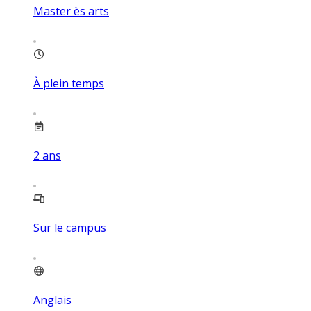
Master ès arts
À plein temps
2
ans
Sur le campus
Anglais