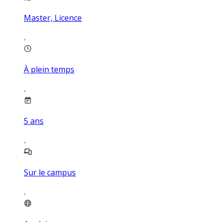
Master, Licence
À plein temps
5
ans
Sur le campus