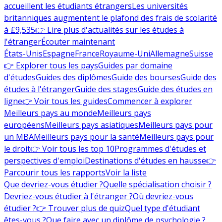
accueillent les étudiants étrangers
Les universités
britanniques augmentent le plafond des frais de scolarité
à £9,535
👉 Lire plus d'actualités sur les études à
l'étranger
Écouter maintenant
États-Unis
Espagne
France
Royaume-Uni
Allemagne
Suisse
👉 Explorer tous les pays
Guides par domaine
d'études
Guides des diplômes
Guide des bourses
Guide des
études à l'étranger
Guide des stages
Guide des études en
ligne
👉 Voir tous les guides
Commencer à explorer
Meilleurs pays au monde
Meilleurs pays
européens
Meilleurs pays asiatiques
Meilleurs pays pour
un MBA
Meilleurs pays pour la santé
Meilleurs pays pour
le droit
👉 Voir tous les top 10
Programmes d'études et
perspectives d'emploi
Destinations d'études en hausse
👉
Parcourir tous les rapports
Voir la liste
Que devriez-vous étudier ?
Quelle spécialisation choisir ?
Devriez-vous étudier à l'étranger ?
Où devriez-vous
étudier ?
👉 Trouver plus de quiz
Quel type d'étudiant
êtes-vous ?
Que faire avec un diplôme de psychologie ?