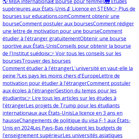
🌎 MBA international
💃 Bourse pour femmes
🌉 Études
supérieures aux États-Unis
🔬 Licence en STEM
👉 Plus de
bourses sur educations.com
Comment obtenir une
bourse
Comment postuler aux bourses
Comment rédiger
une lettre de motivation pour une bourse
Comment
étudier à l'étranger gratuitement
Obtenir une bourse
sportive aux États-Unis
Conseils pour obtenir la bourse
de l'Institut suédois
👉 Voir tous les conseils sur les
bourses
Trouver des bourses
Comment étudier à l'étranger
L'université en vaut-elle la
peine ?
Les pays les moins chers d'Europe
Lettre de
motivation pour étudier à l'étranger
Comment postuler
aux écoles à l'étranger
Gestion du temps pour les
étudiants
👉 Lire tous les articles sur les études à
l'étranger
Les projets de Trump pour les étudiants
internationaux aux États-Unis
La licence en 3 ans en
hausse
Changements de politique du visa F-1 aux États-
Unis en 2024
Les Pays-Bas réduisent les budgets de
l'enseignement supérieur
Les universités asiatiques