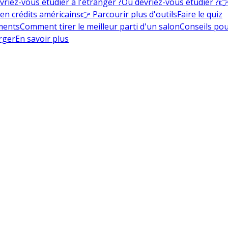
vriez-vous étudier à l'étranger ?
Où devriez-vous étudier ?
👉
en crédits américains
👉 Parcourir plus d'outils
Faire le quiz
ments
Comment tirer le meilleur parti d'un salon
Conseils pou
rger
En savoir plus