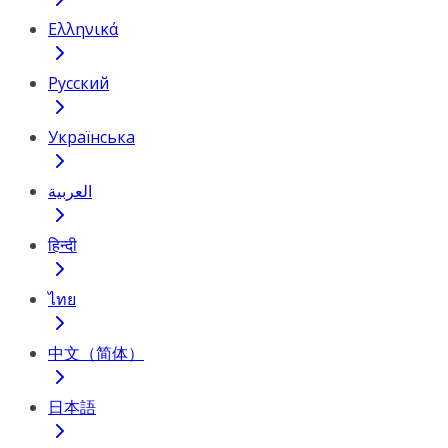
Ελληνικά
Русский
Українська
العربية
हिन्दी
ไทย
中文（简体）
日本語