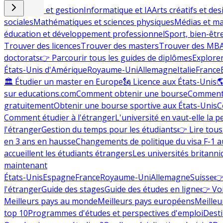
Commerce et gestion
Informatique et IA
Arts créatifs et des
sociales
Mathématiques et sciences physiques
Médias et ma
éducation et développement professionnel
Sport, bien-êtr
Trouver des licences
Trouver des masters
Trouver des MB
doctorats
👉 Parcourir tous les guides de diplômes
Explorer
États-Unis d'Amérique
Royaume-Uni
Allemagne
Italie
France
🏛 Étudier un master en Europe
🗽 Licence aux États-Unis

sur educations.com
Comment obtenir une bourse
Comment 
gratuitement
Obtenir une bourse sportive aux États-Unis
C
Comment étudier à l'étranger
L'université en vaut-elle la p
l'étranger
Gestion du temps pour les étudiants
👉 Lire tous 
en 3 ans en hausse
Changements de politique du visa F-1 a
accueillent les étudiants étrangers
Les universités britanni
maintenant
États-Unis
Espagne
France
Royaume-Uni
Allemagne
Suisse
👉
l'étranger
Guide des stages
Guide des études en ligne
👉 Voi
Meilleurs pays au monde
Meilleurs pays européens
Meilleu
top 10
Programmes d'études et perspectives d'emploi
Desti