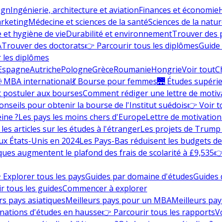
ign
Ingénierie, architecture et aviation
Finances et économie
rketing
Médecine et sciences de la santé
Sciences de la nature
e et hygiène de vie
Durabilité et environnement
Trouver des
A
Trouver des doctorats
👉 Parcourir tous les diplômes
Guide 
 les diplômes
Espagne
Autriche
Pologne
Grèce
Roumanie
Hongrie
Voir tout
C
 MBA international
💃 Bourse pour femmes
🌉 Études supéri
postuler aux bourses
Comment rédiger une lettre de motiv
onseils pour obtenir la bourse de l'Institut suédois
👉 Voir t
eine ?
Les pays les moins chers d'Europe
Lettre de motivation
les articles sur les études à l'étranger
Les projets de Trump 
ux États-Unis en 2024
Les Pays-Bas réduisent les budgets d
ques augmentent le plafond des frais de scolarité à £9,535
👉
 Explorer tous les pays
Guides par domaine d'études
Guides 
r tous les guides
Commencer à explorer
rs pays asiatiques
Meilleurs pays pour un MBA
Meilleurs pay
nations d'études en hausse
👉 Parcourir tous les rapports
Vo