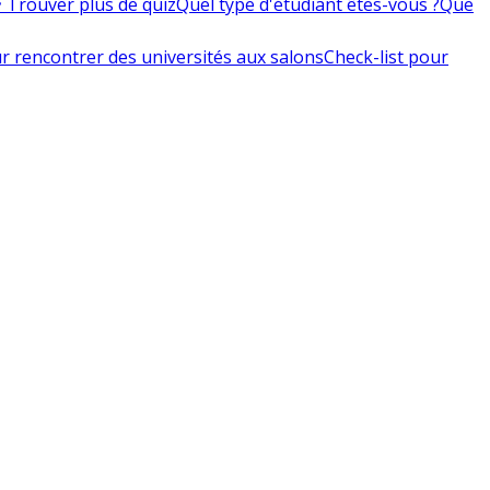
 Trouver plus de quiz
Quel type d'étudiant êtes-vous ?
Que
r rencontrer des universités aux salons
Check-list pour