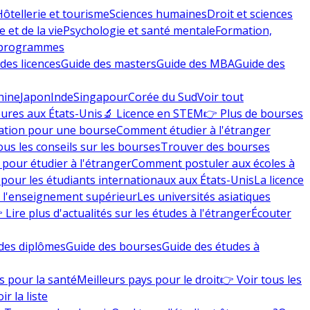
Hôtellerie et tourisme
Sciences humaines
Droit et sciences
 et de la vie
Psychologie et santé mentale
Formation,
 programmes
des licences
Guide des masters
Guide des MBA
Guide des
hine
Japon
Inde
Singapour
Corée du Sud
Voir tout
eures aux États-Unis
🔬 Licence en STEM
👉 Plus de bourses
ation pour une bourse
Comment étudier à l'étranger
ous les conseils sur les bourses
Trouver des bourses
 pour étudier à l'étranger
Comment postuler aux écoles à
pour les étudiants internationaux aux États-Unis
La licence
e l'enseignement supérieur
Les universités asiatiques
 Lire plus d'actualités sur les études à l'étranger
Écouter
des diplômes
Guide des bourses
Guide des études à
s pour la santé
Meilleurs pays pour le droit
👉 Voir tous les
ir la liste