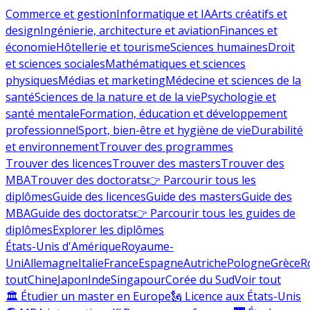
Commerce et gestion
Informatique et IA
Arts créatifs et
design
Ingénierie, architecture et aviation
Finances et
économie
Hôtellerie et tourisme
Sciences humaines
Droit
et sciences sociales
Mathématiques et sciences
physiques
Médias et marketing
Médecine et sciences de la
santé
Sciences de la nature et de la vie
Psychologie et
santé mentale
Formation, éducation et développement
professionnel
Sport, bien-être et hygiène de vie
Durabilité
et environnement
Trouver des programmes
Trouver des licences
Trouver des masters
Trouver des
MBA
Trouver des doctorats
👉 Parcourir tous les
diplômes
Guide des licences
Guide des masters
Guide des
MBA
Guide des doctorats
👉 Parcourir tous les guides de
diplômes
Explorer les diplômes
États-Unis d'Amérique
Royaume-
Uni
Allemagne
Italie
France
Espagne
Autriche
Pologne
Grèce
R
tout
Chine
Japon
Inde
Singapour
Corée du Sud
Voir tout
🏛 Étudier un master en Europe
🗽 Licence aux États-Unis