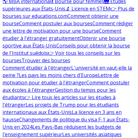
🌎 MBA international
💃 Bourse pour femmes
🌉 Études
supérieures aux États-Unis
🔬 Licence en STEM
👉 Plus de
bourses sur educations.com
Comment obtenir une
bourse
Comment postuler aux bourses
Comment rédiger
une lettre de motivation pour une bourse
Comment
étudier à l'étranger gratuitement
Obtenir une bourse
sportive aux États-Unis
Conseils pour obtenir la bourse
de l'Institut suédois
👉 Voir tous les conseils sur les
bourses
Trouver des bourses
Comment étudier à l'étranger
L'université en vaut-elle la
peine ?
Les pays les moins chers d'Europe
Lettre de
motivation pour étudier à l'étranger
Comment postuler
aux écoles à l'étranger
Gestion du temps pour les
étudiants
👉 Lire tous les articles sur les études à
l'étranger
Les projets de Trump pour les étudiants
internationaux aux États-Unis
La licence en 3 ans en
hausse
Changements de politique du visa F-1 aux États-
Unis en 2024
Les Pays-Bas réduisent les budgets de
l'enseignement supérieur
Les universités asiatiques