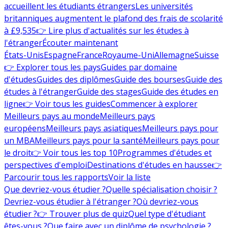
accueillent les étudiants étrangers
Les universités
britanniques augmentent le plafond des frais de scolarité
à £9,535
👉 Lire plus d'actualités sur les études à
l'étranger
Écouter maintenant
États-Unis
Espagne
France
Royaume-Uni
Allemagne
Suisse
👉 Explorer tous les pays
Guides par domaine
d'études
Guides des diplômes
Guide des bourses
Guide des
études à l'étranger
Guide des stages
Guide des études en
ligne
👉 Voir tous les guides
Commencer à explorer
Meilleurs pays au monde
Meilleurs pays
européens
Meilleurs pays asiatiques
Meilleurs pays pour
un MBA
Meilleurs pays pour la santé
Meilleurs pays pour
le droit
👉 Voir tous les top 10
Programmes d'études et
perspectives d'emploi
Destinations d'études en hausse
👉
Parcourir tous les rapports
Voir la liste
Que devriez-vous étudier ?
Quelle spécialisation choisir ?
Devriez-vous étudier à l'étranger ?
Où devriez-vous
étudier ?
👉 Trouver plus de quiz
Quel type d'étudiant
êtes-vous ?
Que faire avec un diplôme de psychologie ?