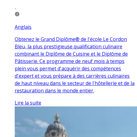
Anglais
Obtenez le Grand Diplôme® de l'école Le Cordon
Bleu, la plus prestigieuse qualification culinaire
combinant le Diplôme de Cuisine et le Diplôme de
Pâtisserie. Ce programme de neuf mois à temps
plein vous permet d'acquérir des compétences
d'expert et vous prépare à des carrières culinaires
de haut niveau dans le secteur de l'hôtellerie et de la
restauration dans le monde entier.
Lire la suite