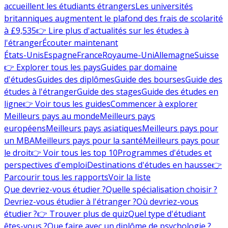
accueillent les étudiants étrangers
Les universités
britanniques augmentent le plafond des frais de scolarité
à £9,535
👉 Lire plus d'actualités sur les études à
l'étranger
Écouter maintenant
États-Unis
Espagne
France
Royaume-Uni
Allemagne
Suisse
👉 Explorer tous les pays
Guides par domaine
d'études
Guides des diplômes
Guide des bourses
Guide des
études à l'étranger
Guide des stages
Guide des études en
ligne
👉 Voir tous les guides
Commencer à explorer
Meilleurs pays au monde
Meilleurs pays
européens
Meilleurs pays asiatiques
Meilleurs pays pour
un MBA
Meilleurs pays pour la santé
Meilleurs pays pour
le droit
👉 Voir tous les top 10
Programmes d'études et
perspectives d'emploi
Destinations d'études en hausse
👉
Parcourir tous les rapports
Voir la liste
Que devriez-vous étudier ?
Quelle spécialisation choisir ?
Devriez-vous étudier à l'étranger ?
Où devriez-vous
étudier ?
👉 Trouver plus de quiz
Quel type d'étudiant
êtes-vous ?
Que faire avec un diplôme de psychologie ?