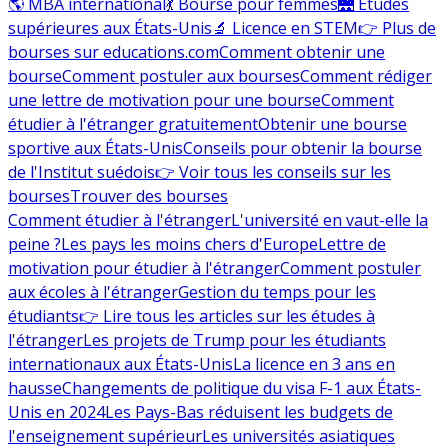
🌎 MBA international
💃 Bourse pour femmes
🌉 Études
supérieures aux États-Unis
🔬 Licence en STEM
👉 Plus de
bourses sur educations.com
Comment obtenir une
bourse
Comment postuler aux bourses
Comment rédiger
une lettre de motivation pour une bourse
Comment
étudier à l'étranger gratuitement
Obtenir une bourse
sportive aux États-Unis
Conseils pour obtenir la bourse
de l'Institut suédois
👉 Voir tous les conseils sur les
bourses
Trouver des bourses
Comment étudier à l'étranger
L'université en vaut-elle la
peine ?
Les pays les moins chers d'Europe
Lettre de
motivation pour étudier à l'étranger
Comment postuler
aux écoles à l'étranger
Gestion du temps pour les
étudiants
👉 Lire tous les articles sur les études à
l'étranger
Les projets de Trump pour les étudiants
internationaux aux États-Unis
La licence en 3 ans en
hausse
Changements de politique du visa F-1 aux États-
Unis en 2024
Les Pays-Bas réduisent les budgets de
l'enseignement supérieur
Les universités asiatiques