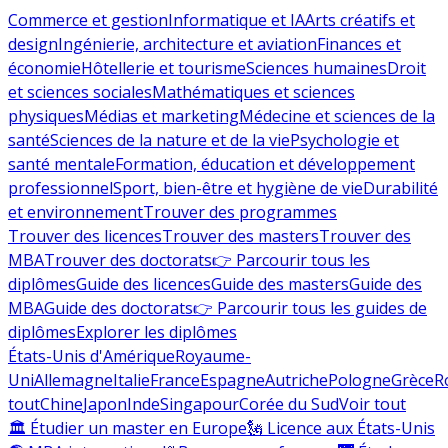
Commerce et gestion
Informatique et IA
Arts créatifs et
design
Ingénierie, architecture et aviation
Finances et
économie
Hôtellerie et tourisme
Sciences humaines
Droit
et sciences sociales
Mathématiques et sciences
physiques
Médias et marketing
Médecine et sciences de la
santé
Sciences de la nature et de la vie
Psychologie et
santé mentale
Formation, éducation et développement
professionnel
Sport, bien-être et hygiène de vie
Durabilité
et environnement
Trouver des programmes
Trouver des licences
Trouver des masters
Trouver des
MBA
Trouver des doctorats
👉 Parcourir tous les
diplômes
Guide des licences
Guide des masters
Guide des
MBA
Guide des doctorats
👉 Parcourir tous les guides de
diplômes
Explorer les diplômes
États-Unis d'Amérique
Royaume-
Uni
Allemagne
Italie
France
Espagne
Autriche
Pologne
Grèce
R
tout
Chine
Japon
Inde
Singapour
Corée du Sud
Voir tout
🏛 Étudier un master en Europe
🗽 Licence aux États-Unis