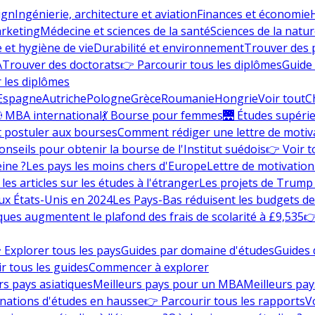
ign
Ingénierie, architecture et aviation
Finances et économie
rketing
Médecine et sciences de la santé
Sciences de la nature
e et hygiène de vie
Durabilité et environnement
Trouver des
A
Trouver des doctorats
👉 Parcourir tous les diplômes
Guide 
 les diplômes
Espagne
Autriche
Pologne
Grèce
Roumanie
Hongrie
Voir tout
C
 MBA international
💃 Bourse pour femmes
🌉 Études supéri
postuler aux bourses
Comment rédiger une lettre de motiv
onseils pour obtenir la bourse de l'Institut suédois
👉 Voir t
eine ?
Les pays les moins chers d'Europe
Lettre de motivation
les articles sur les études à l'étranger
Les projets de Trump 
ux États-Unis en 2024
Les Pays-Bas réduisent les budgets d
ques augmentent le plafond des frais de scolarité à £9,535
👉
 Explorer tous les pays
Guides par domaine d'études
Guides 
r tous les guides
Commencer à explorer
rs pays asiatiques
Meilleurs pays pour un MBA
Meilleurs pay
nations d'études en hausse
👉 Parcourir tous les rapports
Vo