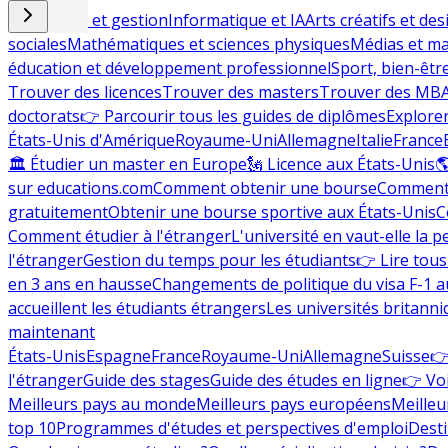
Commerce et gestion
Informatique et IA
Arts créatifs et des
sociales
Mathématiques et sciences physiques
Médias et ma
éducation et développement professionnel
Sport, bien-êtr
Trouver des licences
Trouver des masters
Trouver des MB
doctorats
👉 Parcourir tous les guides de diplômes
Explorer
États-Unis d'Amérique
Royaume-Uni
Allemagne
Italie
France
🏛 Étudier un master en Europe
🗽 Licence aux États-Unis

sur educations.com
Comment obtenir une bourse
Comment 
gratuitement
Obtenir une bourse sportive aux États-Unis
C
Comment étudier à l'étranger
L'université en vaut-elle la p
l'étranger
Gestion du temps pour les étudiants
👉 Lire tous 
en 3 ans en hausse
Changements de politique du visa F-1 a
accueillent les étudiants étrangers
Les universités britanni
maintenant
États-Unis
Espagne
France
Royaume-Uni
Allemagne
Suisse
👉
l'étranger
Guide des stages
Guide des études en ligne
👉 Voi
Meilleurs pays au monde
Meilleurs pays européens
Meilleu
top 10
Programmes d'études et perspectives d'emploi
Desti