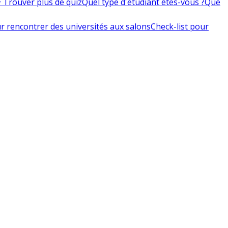
 Trouver plus de quiz
Quel type d'étudiant êtes-vous ?
Que
r rencontrer des universités aux salons
Check-list pour