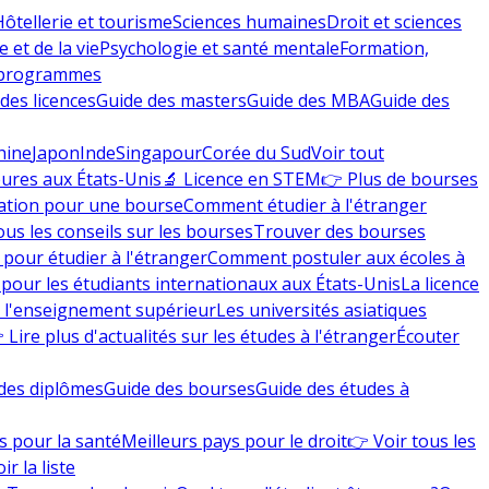
Hôtellerie et tourisme
Sciences humaines
Droit et sciences
 et de la vie
Psychologie et santé mentale
Formation,
 programmes
des licences
Guide des masters
Guide des MBA
Guide des
hine
Japon
Inde
Singapour
Corée du Sud
Voir tout
eures aux États-Unis
🔬 Licence en STEM
👉 Plus de bourses
ation pour une bourse
Comment étudier à l'étranger
ous les conseils sur les bourses
Trouver des bourses
 pour étudier à l'étranger
Comment postuler aux écoles à
pour les étudiants internationaux aux États-Unis
La licence
e l'enseignement supérieur
Les universités asiatiques
 Lire plus d'actualités sur les études à l'étranger
Écouter
des diplômes
Guide des bourses
Guide des études à
s pour la santé
Meilleurs pays pour le droit
👉 Voir tous les
ir la liste