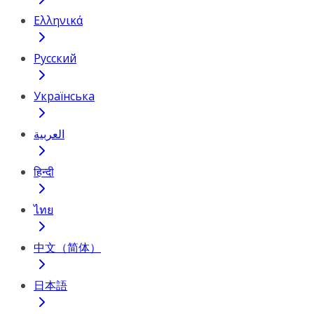
Ελληνικά
Русский
Українська
العربية
हिन्दी
ไทย
中文（简体）
日本語