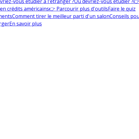
vriez-vous étudier à l'étranger ?
Où devriez-vous étudier ?
👉
en crédits américains
👉 Parcourir plus d'outils
Faire le quiz
ments
Comment tirer le meilleur parti d'un salon
Conseils pou
rger
En savoir plus