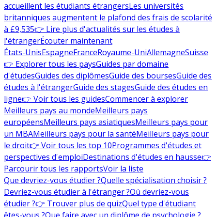
accueillent les étudiants étrangers
Les universités
britanniques augmentent le plafond des frais de scolarité
à £9,535
👉 Lire plus d'actualités sur les études à
l'étranger
Écouter maintenant
États-Unis
Espagne
France
Royaume-Uni
Allemagne
Suisse
👉 Explorer tous les pays
Guides par domaine
d'études
Guides des diplômes
Guide des bourses
Guide des
études à l'étranger
Guide des stages
Guide des études en
ligne
👉 Voir tous les guides
Commencer à explorer
Meilleurs pays au monde
Meilleurs pays
européens
Meilleurs pays asiatiques
Meilleurs pays pour
un MBA
Meilleurs pays pour la santé
Meilleurs pays pour
le droit
👉 Voir tous les top 10
Programmes d'études et
perspectives d'emploi
Destinations d'études en hausse
👉
Parcourir tous les rapports
Voir la liste
Que devriez-vous étudier ?
Quelle spécialisation choisir ?
Devriez-vous étudier à l'étranger ?
Où devriez-vous
étudier ?
👉 Trouver plus de quiz
Quel type d'étudiant
êtes-vous ?
Que faire avec un diplôme de psychologie ?