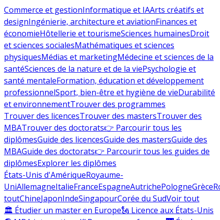
Commerce et gestion
Informatique et IA
Arts créatifs et
design
Ingénierie, architecture et aviation
Finances et
économie
Hôtellerie et tourisme
Sciences humaines
Droit
et sciences sociales
Mathématiques et sciences
physiques
Médias et marketing
Médecine et sciences de la
santé
Sciences de la nature et de la vie
Psychologie et
santé mentale
Formation, éducation et développement
professionnel
Sport, bien-être et hygiène de vie
Durabilité
et environnement
Trouver des programmes
Trouver des licences
Trouver des masters
Trouver des
MBA
Trouver des doctorats
👉 Parcourir tous les
diplômes
Guide des licences
Guide des masters
Guide des
MBA
Guide des doctorats
👉 Parcourir tous les guides de
diplômes
Explorer les diplômes
États-Unis d'Amérique
Royaume-
Uni
Allemagne
Italie
France
Espagne
Autriche
Pologne
Grèce
R
tout
Chine
Japon
Inde
Singapour
Corée du Sud
Voir tout
🏛 Étudier un master en Europe
🗽 Licence aux États-Unis