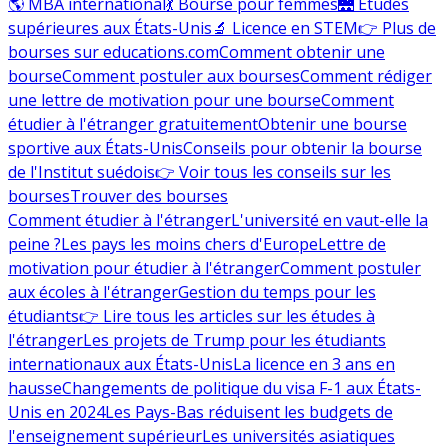
🌎 MBA international
💃 Bourse pour femmes
🌉 Études
supérieures aux États-Unis
🔬 Licence en STEM
👉 Plus de
bourses sur educations.com
Comment obtenir une
bourse
Comment postuler aux bourses
Comment rédiger
une lettre de motivation pour une bourse
Comment
étudier à l'étranger gratuitement
Obtenir une bourse
sportive aux États-Unis
Conseils pour obtenir la bourse
de l'Institut suédois
👉 Voir tous les conseils sur les
bourses
Trouver des bourses
Comment étudier à l'étranger
L'université en vaut-elle la
peine ?
Les pays les moins chers d'Europe
Lettre de
motivation pour étudier à l'étranger
Comment postuler
aux écoles à l'étranger
Gestion du temps pour les
étudiants
👉 Lire tous les articles sur les études à
l'étranger
Les projets de Trump pour les étudiants
internationaux aux États-Unis
La licence en 3 ans en
hausse
Changements de politique du visa F-1 aux États-
Unis en 2024
Les Pays-Bas réduisent les budgets de
l'enseignement supérieur
Les universités asiatiques