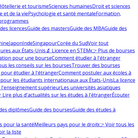
Hôtellerie et tourisme
Sciences humaines
Droit et sciences
 et de la vie
Psychologie et santé mentale
Formation,
 programmes
des licences
Guide des masters
Guide des MBA
Guide des
hine
Japon
Inde
Singapour
Corée du Sud
Voir tout
eures aux États-Unis
🔬 Licence en STEM
👉 Plus de bourses
ation pour une bourse
Comment étudier à l'étranger
ous les conseils sur les bourses
Trouver des bourses
 pour étudier à l'étranger
Comment postuler aux écoles à
pour les étudiants internationaux aux États-Unis
La licence
e l'enseignement supérieur
Les universités asiatiques
 Lire plus d'actualités sur les études à l'étranger
Écouter
des diplômes
Guide des bourses
Guide des études à
s pour la santé
Meilleurs pays pour le droit
👉 Voir tous les
ir la liste