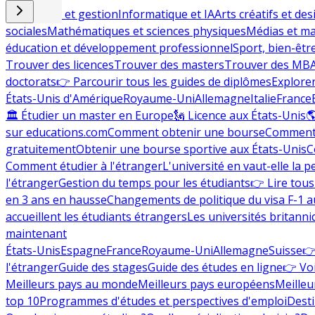
Commerce et gestion
Informatique et IA
Arts créatifs et des
sociales
Mathématiques et sciences physiques
Médias et ma
éducation et développement professionnel
Sport, bien-êtr
Trouver des licences
Trouver des masters
Trouver des MB
doctorats
👉 Parcourir tous les guides de diplômes
Explorer
États-Unis d'Amérique
Royaume-Uni
Allemagne
Italie
France
🏛 Étudier un master en Europe
🗽 Licence aux États-Unis

sur educations.com
Comment obtenir une bourse
Comment 
gratuitement
Obtenir une bourse sportive aux États-Unis
C
Comment étudier à l'étranger
L'université en vaut-elle la p
l'étranger
Gestion du temps pour les étudiants
👉 Lire tous 
en 3 ans en hausse
Changements de politique du visa F-1 a
accueillent les étudiants étrangers
Les universités britanni
maintenant
États-Unis
Espagne
France
Royaume-Uni
Allemagne
Suisse
👉
l'étranger
Guide des stages
Guide des études en ligne
👉 Voi
Meilleurs pays au monde
Meilleurs pays européens
Meilleu
top 10
Programmes d'études et perspectives d'emploi
Desti