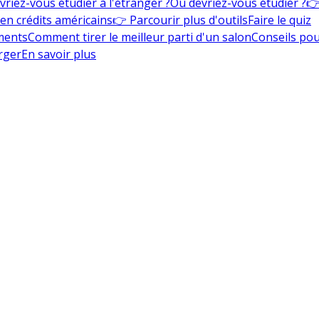
vriez-vous étudier à l'étranger ?
Où devriez-vous étudier ?
👉
en crédits américains
👉 Parcourir plus d'outils
Faire le quiz
ments
Comment tirer le meilleur parti d'un salon
Conseils pou
rger
En savoir plus