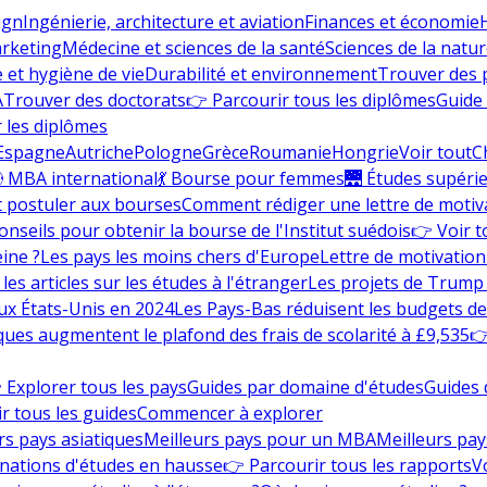
ign
Ingénierie, architecture et aviation
Finances et économie
rketing
Médecine et sciences de la santé
Sciences de la nature
e et hygiène de vie
Durabilité et environnement
Trouver des
A
Trouver des doctorats
👉 Parcourir tous les diplômes
Guide 
 les diplômes
Espagne
Autriche
Pologne
Grèce
Roumanie
Hongrie
Voir tout
C
 MBA international
💃 Bourse pour femmes
🌉 Études supéri
postuler aux bourses
Comment rédiger une lettre de motiv
onseils pour obtenir la bourse de l'Institut suédois
👉 Voir t
eine ?
Les pays les moins chers d'Europe
Lettre de motivation
les articles sur les études à l'étranger
Les projets de Trump 
ux États-Unis en 2024
Les Pays-Bas réduisent les budgets d
ques augmentent le plafond des frais de scolarité à £9,535
👉
 Explorer tous les pays
Guides par domaine d'études
Guides 
r tous les guides
Commencer à explorer
rs pays asiatiques
Meilleurs pays pour un MBA
Meilleurs pay
nations d'études en hausse
👉 Parcourir tous les rapports
Vo