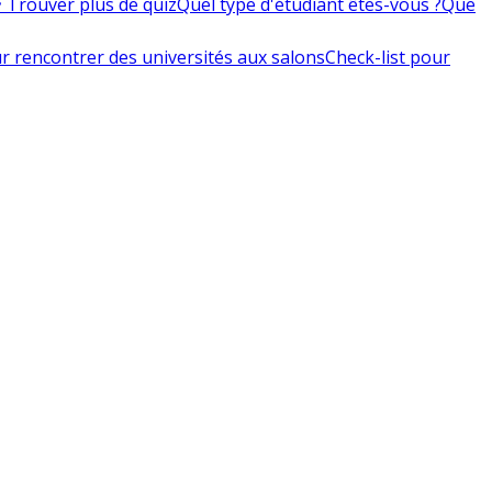
 Trouver plus de quiz
Quel type d'étudiant êtes-vous ?
Que
r rencontrer des universités aux salons
Check-list pour