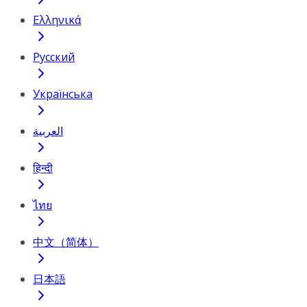
Ελληνικά
Русский
Українська
العربية
हिन्दी
ไทย
中文（简体）
日本語