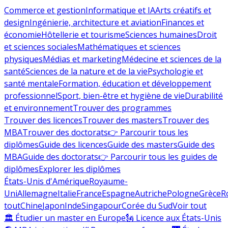
Commerce et gestion
Informatique et IA
Arts créatifs et
design
Ingénierie, architecture et aviation
Finances et
économie
Hôtellerie et tourisme
Sciences humaines
Droit
et sciences sociales
Mathématiques et sciences
physiques
Médias et marketing
Médecine et sciences de la
santé
Sciences de la nature et de la vie
Psychologie et
santé mentale
Formation, éducation et développement
professionnel
Sport, bien-être et hygiène de vie
Durabilité
et environnement
Trouver des programmes
Trouver des licences
Trouver des masters
Trouver des
MBA
Trouver des doctorats
👉 Parcourir tous les
diplômes
Guide des licences
Guide des masters
Guide des
MBA
Guide des doctorats
👉 Parcourir tous les guides de
diplômes
Explorer les diplômes
États-Unis d'Amérique
Royaume-
Uni
Allemagne
Italie
France
Espagne
Autriche
Pologne
Grèce
R
tout
Chine
Japon
Inde
Singapour
Corée du Sud
Voir tout
🏛 Étudier un master en Europe
🗽 Licence aux États-Unis