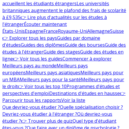
accueillent les étudiants étrangers
Les universités
britanniques augmentent le plafond des frais de scolarité
à £9,535
👉 Lire plus d'actualités sur les études à
l'étranger
Écouter maintenant
États-Unis
Espagne
France
Royaume-Uni
Allemagne
Suisse
👉 Explorer tous les pays
Guides par domaine
d'études
Guides des diplômes
Guide des bourses
Guide des
études à l'étranger
Guide des stages
Guide des études en
ligne
👉 Voir tous les guides
Commencer à explorer
Meilleurs pays au monde
Meilleurs pays
européens
Meilleurs pays asiatiques
Meilleurs pays pour
un MBA
Meilleurs pays pour la santé
Meilleurs pays pour
le droit
👉 Voir tous les top 10
Programmes d'études et
perspectives d'emploi
Destinations d'études en hausse
👉
Parcourir tous les rapports
Voir la liste
Que devriez-vous étudier ?
Quelle spécialisation choisir ?
Devriez-vous étudier à l'étranger ?
Où devriez-vous
étudier ?
👉 Trouver plus de quiz
Quel type d'étudiant
êtes-vous ?
Que faire avec un diplôme de psychologie ?