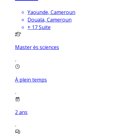
Yaounde, Cameroun
Douala, Cameroun
+
17
Suite
Master ès sciences
À plein temps
2
ans