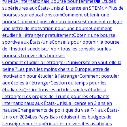
🌎 MBA international
💃 Bourse pour femmes
🌉 Études
supérieures aux États-Unis
🔬 Licence en STEM
👉 Plus de
bourses sur educations.com
Comment obtenir une
bourse
Comment postuler aux bourses
Comment rédiger
une lettre de motivation pour une bourse
Comment
étudier à l'étranger gratuitement
Obtenir une bourse
sportive aux États-Unis
Conseils pour obtenir la bourse
de l'Institut suédois
👉 Voir tous les conseils sur les
bourses
Trouver des bourses
Comment étudier à l'étranger
L'université en vaut-elle la
peine ?
Les pays les moins chers d'Europe
Lettre de
motivation pour étudier à l'étranger
Comment postuler
aux écoles à l'étranger
Gestion du temps pour les
étudiants
👉 Lire tous les articles sur les études à
l'étranger
Les projets de Trump pour les étudiants
internationaux aux États-Unis
La licence en 3 ans en
hausse
Changements de politique du visa F-1 aux États-
Unis en 2024
Les Pays-Bas réduisent les budgets de
l'enseignement supérieur
Les universités asiatiques