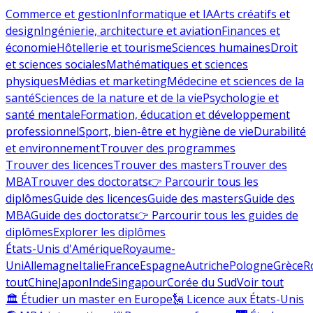
Commerce et gestion
Informatique et IA
Arts créatifs et
design
Ingénierie, architecture et aviation
Finances et
économie
Hôtellerie et tourisme
Sciences humaines
Droit
et sciences sociales
Mathématiques et sciences
physiques
Médias et marketing
Médecine et sciences de la
santé
Sciences de la nature et de la vie
Psychologie et
santé mentale
Formation, éducation et développement
professionnel
Sport, bien-être et hygiène de vie
Durabilité
et environnement
Trouver des programmes
Trouver des licences
Trouver des masters
Trouver des
MBA
Trouver des doctorats
👉 Parcourir tous les
diplômes
Guide des licences
Guide des masters
Guide des
MBA
Guide des doctorats
👉 Parcourir tous les guides de
diplômes
Explorer les diplômes
États-Unis d'Amérique
Royaume-
Uni
Allemagne
Italie
France
Espagne
Autriche
Pologne
Grèce
R
tout
Chine
Japon
Inde
Singapour
Corée du Sud
Voir tout
🏛 Étudier un master en Europe
🗽 Licence aux États-Unis