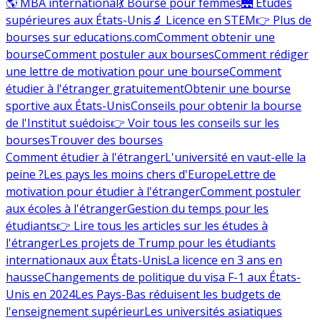
🌎 MBA international
💃 Bourse pour femmes
🌉 Études
supérieures aux États-Unis
🔬 Licence en STEM
👉 Plus de
bourses sur educations.com
Comment obtenir une
bourse
Comment postuler aux bourses
Comment rédiger
une lettre de motivation pour une bourse
Comment
étudier à l'étranger gratuitement
Obtenir une bourse
sportive aux États-Unis
Conseils pour obtenir la bourse
de l'Institut suédois
👉 Voir tous les conseils sur les
bourses
Trouver des bourses
Comment étudier à l'étranger
L'université en vaut-elle la
peine ?
Les pays les moins chers d'Europe
Lettre de
motivation pour étudier à l'étranger
Comment postuler
aux écoles à l'étranger
Gestion du temps pour les
étudiants
👉 Lire tous les articles sur les études à
l'étranger
Les projets de Trump pour les étudiants
internationaux aux États-Unis
La licence en 3 ans en
hausse
Changements de politique du visa F-1 aux États-
Unis en 2024
Les Pays-Bas réduisent les budgets de
l'enseignement supérieur
Les universités asiatiques