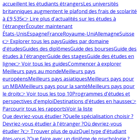
accueillent les étudiants étrangers
Les universités
britanniques augmentent le plafond des frais de scolarité
à £9,535
👉 Lire plus d'actualités sur les études à
l'étranger
Écouter maintenant
États-Unis
Espagne
France
Royaume-Uni
Allemagne
Suisse
👉 Explorer tous les pays
Guides par domaine
d'études
Guides des diplômes
Guide des bourses
Guide des
études à l'étranger
Guide des stages
Guide des études en
ligne
👉 Voir tous les guides
Commencer à explorer
Meilleurs pays au monde
Meilleurs pays
européens
Meilleurs pays asiatiques
Meilleurs pays pour
un MBA
Meilleurs pays pour la santé
Meilleurs pays pour
le droit
👉 Voir tous les top 10
Programmes d'études et
perspectives d'emploi
Destinations d'études en hausse
👉
Parcourir tous les rapports
Voir la liste
Que devriez-vous étudier ?
Quelle spécialisation choisir ?
Devriez-vous étudier à l'étranger ?
Où devriez-vous
étudier ?
👉 Trouver plus de quiz
Quel type d'étudiant
êtes-vous ?
Que faire avec un diplôme de psychologie ?