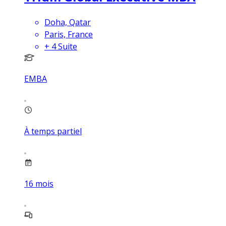
Doha, Qatar
Paris, France
+
4
Suite
EMBA
À temps partiel
16
mois