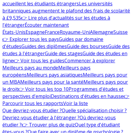
accueillent les étudiants étrangers
Les universités
britanniques augmentent le plafond des frais de scolarité
à £9,535
👉 Lire plus d'actualités sur les études à
l'étranger
Écouter maintenant
États-Unis
Espagne
France
Royaume-Uni
Allemagne
Suisse
👉 Explorer tous les pays
Guides par domaine
d'études
Guides des diplômes
Guide des bourses
Guide des
études à l'étranger
Guide des stages
Guide des études en
ligne
👉 Voir tous les guides
Commencer à explorer
Meilleurs pays au monde
Meilleurs pays
européens
Meilleurs pays asiatiques
Meilleurs pays pour
un MBA
Meilleurs pays pour la santé
Meilleurs pays pour
le droit
👉 Voir tous les top 10
Programmes d'études et
perspectives d'emploi
Destinations d'études en hausse
👉
Parcourir tous les rapports
Voir la liste
Que devriez-vous étudier ?
Quelle spécialisation choisir ?
Devriez-vous étudier à l'étranger ?
Où devriez-vous
étudier ?
👉 Trouver plus de quiz
Quel type d'étudiant
êtes-vous ?
Que faire avec un diplôme de psychologie ?