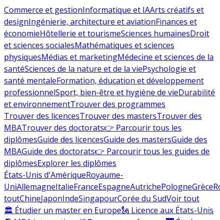
Commerce et gestion
Informatique et IA
Arts créatifs et
design
Ingénierie, architecture et aviation
Finances et
économie
Hôtellerie et tourisme
Sciences humaines
Droit
et sciences sociales
Mathématiques et sciences
physiques
Médias et marketing
Médecine et sciences de la
santé
Sciences de la nature et de la vie
Psychologie et
santé mentale
Formation, éducation et développement
professionnel
Sport, bien-être et hygiène de vie
Durabilité
et environnement
Trouver des programmes
Trouver des licences
Trouver des masters
Trouver des
MBA
Trouver des doctorats
👉 Parcourir tous les
diplômes
Guide des licences
Guide des masters
Guide des
MBA
Guide des doctorats
👉 Parcourir tous les guides de
diplômes
Explorer les diplômes
États-Unis d'Amérique
Royaume-
Uni
Allemagne
Italie
France
Espagne
Autriche
Pologne
Grèce
R
tout
Chine
Japon
Inde
Singapour
Corée du Sud
Voir tout
🏛 Étudier un master en Europe
🗽 Licence aux États-Unis