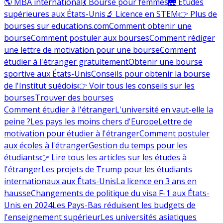
🌎 MBA international
💃 Bourse pour femmes
🌉 Études
supérieures aux États-Unis
🔬 Licence en STEM
👉 Plus de
bourses sur educations.com
Comment obtenir une
bourse
Comment postuler aux bourses
Comment rédiger
une lettre de motivation pour une bourse
Comment
étudier à l'étranger gratuitement
Obtenir une bourse
sportive aux États-Unis
Conseils pour obtenir la bourse
de l'Institut suédois
👉 Voir tous les conseils sur les
bourses
Trouver des bourses
Comment étudier à l'étranger
L'université en vaut-elle la
peine ?
Les pays les moins chers d'Europe
Lettre de
motivation pour étudier à l'étranger
Comment postuler
aux écoles à l'étranger
Gestion du temps pour les
étudiants
👉 Lire tous les articles sur les études à
l'étranger
Les projets de Trump pour les étudiants
internationaux aux États-Unis
La licence en 3 ans en
hausse
Changements de politique du visa F-1 aux États-
Unis en 2024
Les Pays-Bas réduisent les budgets de
l'enseignement supérieur
Les universités asiatiques