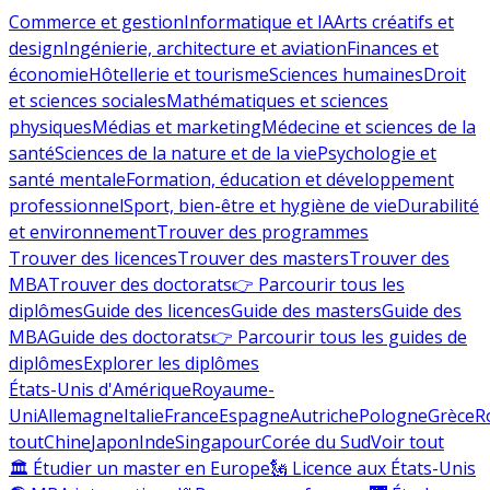
Commerce et gestion
Informatique et IA
Arts créatifs et
design
Ingénierie, architecture et aviation
Finances et
économie
Hôtellerie et tourisme
Sciences humaines
Droit
et sciences sociales
Mathématiques et sciences
physiques
Médias et marketing
Médecine et sciences de la
santé
Sciences de la nature et de la vie
Psychologie et
santé mentale
Formation, éducation et développement
professionnel
Sport, bien-être et hygiène de vie
Durabilité
et environnement
Trouver des programmes
Trouver des licences
Trouver des masters
Trouver des
MBA
Trouver des doctorats
👉 Parcourir tous les
diplômes
Guide des licences
Guide des masters
Guide des
MBA
Guide des doctorats
👉 Parcourir tous les guides de
diplômes
Explorer les diplômes
États-Unis d'Amérique
Royaume-
Uni
Allemagne
Italie
France
Espagne
Autriche
Pologne
Grèce
R
tout
Chine
Japon
Inde
Singapour
Corée du Sud
Voir tout
🏛 Étudier un master en Europe
🗽 Licence aux États-Unis