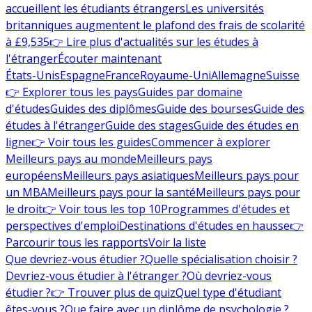
accueillent les étudiants étrangers
Les universités
britanniques augmentent le plafond des frais de scolarité
à £9,535
👉 Lire plus d'actualités sur les études à
l'étranger
Écouter maintenant
États-Unis
Espagne
France
Royaume-Uni
Allemagne
Suisse
👉 Explorer tous les pays
Guides par domaine
d'études
Guides des diplômes
Guide des bourses
Guide des
études à l'étranger
Guide des stages
Guide des études en
ligne
👉 Voir tous les guides
Commencer à explorer
Meilleurs pays au monde
Meilleurs pays
européens
Meilleurs pays asiatiques
Meilleurs pays pour
un MBA
Meilleurs pays pour la santé
Meilleurs pays pour
le droit
👉 Voir tous les top 10
Programmes d'études et
perspectives d'emploi
Destinations d'études en hausse
👉
Parcourir tous les rapports
Voir la liste
Que devriez-vous étudier ?
Quelle spécialisation choisir ?
Devriez-vous étudier à l'étranger ?
Où devriez-vous
étudier ?
👉 Trouver plus de quiz
Quel type d'étudiant
êtes-vous ?
Que faire avec un diplôme de psychologie ?