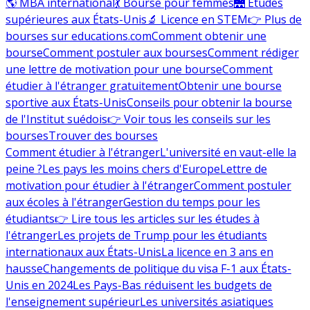
🌎 MBA international
💃 Bourse pour femmes
🌉 Études
supérieures aux États-Unis
🔬 Licence en STEM
👉 Plus de
bourses sur educations.com
Comment obtenir une
bourse
Comment postuler aux bourses
Comment rédiger
une lettre de motivation pour une bourse
Comment
étudier à l'étranger gratuitement
Obtenir une bourse
sportive aux États-Unis
Conseils pour obtenir la bourse
de l'Institut suédois
👉 Voir tous les conseils sur les
bourses
Trouver des bourses
Comment étudier à l'étranger
L'université en vaut-elle la
peine ?
Les pays les moins chers d'Europe
Lettre de
motivation pour étudier à l'étranger
Comment postuler
aux écoles à l'étranger
Gestion du temps pour les
étudiants
👉 Lire tous les articles sur les études à
l'étranger
Les projets de Trump pour les étudiants
internationaux aux États-Unis
La licence en 3 ans en
hausse
Changements de politique du visa F-1 aux États-
Unis en 2024
Les Pays-Bas réduisent les budgets de
l'enseignement supérieur
Les universités asiatiques