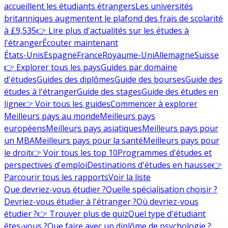
accueillent les étudiants étrangers
Les universités
britanniques augmentent le plafond des frais de scolarité
à £9,535
👉 Lire plus d'actualités sur les études à
l'étranger
Écouter maintenant
États-Unis
Espagne
France
Royaume-Uni
Allemagne
Suisse
👉 Explorer tous les pays
Guides par domaine
d'études
Guides des diplômes
Guide des bourses
Guide des
études à l'étranger
Guide des stages
Guide des études en
ligne
👉 Voir tous les guides
Commencer à explorer
Meilleurs pays au monde
Meilleurs pays
européens
Meilleurs pays asiatiques
Meilleurs pays pour
un MBA
Meilleurs pays pour la santé
Meilleurs pays pour
le droit
👉 Voir tous les top 10
Programmes d'études et
perspectives d'emploi
Destinations d'études en hausse
👉
Parcourir tous les rapports
Voir la liste
Que devriez-vous étudier ?
Quelle spécialisation choisir ?
Devriez-vous étudier à l'étranger ?
Où devriez-vous
étudier ?
👉 Trouver plus de quiz
Quel type d'étudiant
êtes-vous ?
Que faire avec un diplôme de psychologie ?