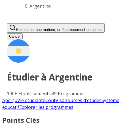
Argentine
Rechercher une matière, un établissement ou un lieu
Cancel
Étudier à
Argentine
100+
Établissements
·
49
Programmes
Aperçu
Vie étudiante
Coût
Visa
Bourses d'études
Système
éducatif
Explorer les programmes
Points Clés