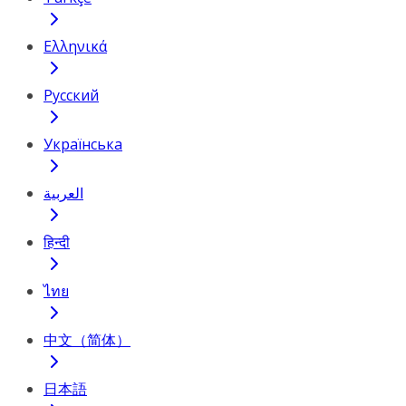
Ελληνικά
Русский
Українська
العربية
हिन्दी
ไทย
中文（简体）
日本語