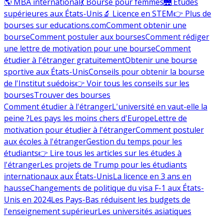
🌎 MBA international
💃 Bourse pour femmes
🌉 Études
supérieures aux États-Unis
🔬 Licence en STEM
👉 Plus de
bourses sur educations.com
Comment obtenir une
bourse
Comment postuler aux bourses
Comment rédiger
une lettre de motivation pour une bourse
Comment
étudier à l'étranger gratuitement
Obtenir une bourse
sportive aux États-Unis
Conseils pour obtenir la bourse
de l'Institut suédois
👉 Voir tous les conseils sur les
bourses
Trouver des bourses
Comment étudier à l'étranger
L'université en vaut-elle la
peine ?
Les pays les moins chers d'Europe
Lettre de
motivation pour étudier à l'étranger
Comment postuler
aux écoles à l'étranger
Gestion du temps pour les
étudiants
👉 Lire tous les articles sur les études à
l'étranger
Les projets de Trump pour les étudiants
internationaux aux États-Unis
La licence en 3 ans en
hausse
Changements de politique du visa F-1 aux États-
Unis en 2024
Les Pays-Bas réduisent les budgets de
l'enseignement supérieur
Les universités asiatiques