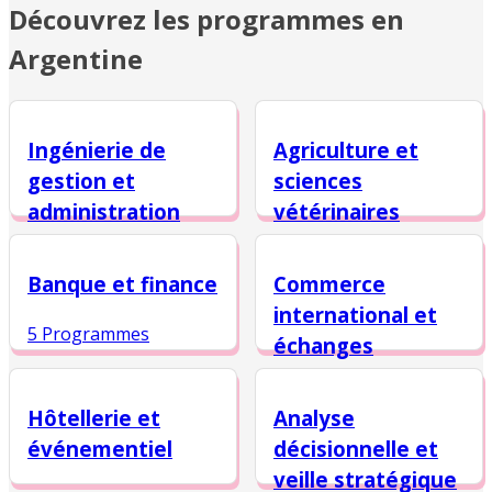
Découvrez les programmes en
Argentine
Ingénierie de
Agriculture et
gestion et
sciences
administration
vétérinaires
des affaires
5 Programmes
Banque et finance
Commerce
12 Programmes
international et
5 Programmes
échanges
mondiaux
Hôtellerie et
Analyse
5 Programmes
événementiel
décisionnelle et
veille stratégique