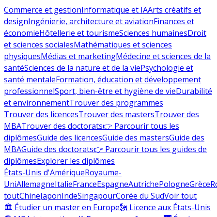
Commerce et gestion
Informatique et IA
Arts créatifs et
design
Ingénierie, architecture et aviation
Finances et
économie
Hôtellerie et tourisme
Sciences humaines
Droit
et sciences sociales
Mathématiques et sciences
physiques
Médias et marketing
Médecine et sciences de la
santé
Sciences de la nature et de la vie
Psychologie et
santé mentale
Formation, éducation et développement
professionnel
Sport, bien-être et hygiène de vie
Durabilité
et environnement
Trouver des programmes
Trouver des licences
Trouver des masters
Trouver des
MBA
Trouver des doctorats
👉 Parcourir tous les
diplômes
Guide des licences
Guide des masters
Guide des
MBA
Guide des doctorats
👉 Parcourir tous les guides de
diplômes
Explorer les diplômes
États-Unis d'Amérique
Royaume-
Uni
Allemagne
Italie
France
Espagne
Autriche
Pologne
Grèce
R
tout
Chine
Japon
Inde
Singapour
Corée du Sud
Voir tout
🏛 Étudier un master en Europe
🗽 Licence aux États-Unis