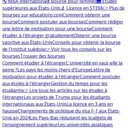
🌎 MBA international
💃 Bourse pour femmes
🌉 Études
supérieures aux États-Unis
🔬 Licence en STEM
👉 Plus de
bourses sur educations.com
Comment obtenir une
bourse
Comment postuler aux bourses
Comment rédiger
une lettre de motivation pour une bourse
Comment
étudier à l'étranger gratuitement
Obtenir une bourse
sportive aux États-Unis
Conseils pour obtenir la bourse
de l'Institut suédois
👉 Voir tous les conseils sur les
bourses
Trouver des bourses
Comment étudier à l'étranger
L'université en vaut-elle la
peine ?
Les pays les moins chers d'Europe
Lettre de
motivation pour étudier à l'étranger
Comment postuler
aux écoles à l'étranger
Gestion du temps pour les
étudiants
👉 Lire tous les articles sur les études à
l'étranger
Les projets de Trump pour les étudiants
internationaux aux États-Unis
La licence en 3 ans en
hausse
Changements de politique du visa F-1 aux États-
Unis en 2024
Les Pays-Bas réduisent les budgets de
l'enseignement supérieur
Les universités asiatiques