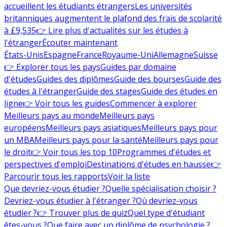
accueillent les étudiants étrangers
Les universités
britanniques augmentent le plafond des frais de scolarité
à £9,535
👉 Lire plus d'actualités sur les études à
l'étranger
Écouter maintenant
États-Unis
Espagne
France
Royaume-Uni
Allemagne
Suisse
👉 Explorer tous les pays
Guides par domaine
d'études
Guides des diplômes
Guide des bourses
Guide des
études à l'étranger
Guide des stages
Guide des études en
ligne
👉 Voir tous les guides
Commencer à explorer
Meilleurs pays au monde
Meilleurs pays
européens
Meilleurs pays asiatiques
Meilleurs pays pour
un MBA
Meilleurs pays pour la santé
Meilleurs pays pour
le droit
👉 Voir tous les top 10
Programmes d'études et
perspectives d'emploi
Destinations d'études en hausse
👉
Parcourir tous les rapports
Voir la liste
Que devriez-vous étudier ?
Quelle spécialisation choisir ?
Devriez-vous étudier à l'étranger ?
Où devriez-vous
étudier ?
👉 Trouver plus de quiz
Quel type d'étudiant
êtes-vous ?
Que faire avec un diplôme de psychologie ?