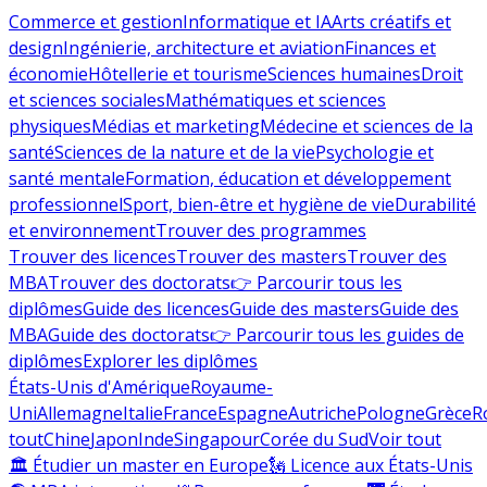
Commerce et gestion
Informatique et IA
Arts créatifs et
design
Ingénierie, architecture et aviation
Finances et
économie
Hôtellerie et tourisme
Sciences humaines
Droit
et sciences sociales
Mathématiques et sciences
physiques
Médias et marketing
Médecine et sciences de la
santé
Sciences de la nature et de la vie
Psychologie et
santé mentale
Formation, éducation et développement
professionnel
Sport, bien-être et hygiène de vie
Durabilité
et environnement
Trouver des programmes
Trouver des licences
Trouver des masters
Trouver des
MBA
Trouver des doctorats
👉 Parcourir tous les
diplômes
Guide des licences
Guide des masters
Guide des
MBA
Guide des doctorats
👉 Parcourir tous les guides de
diplômes
Explorer les diplômes
États-Unis d'Amérique
Royaume-
Uni
Allemagne
Italie
France
Espagne
Autriche
Pologne
Grèce
R
tout
Chine
Japon
Inde
Singapour
Corée du Sud
Voir tout
🏛 Étudier un master en Europe
🗽 Licence aux États-Unis