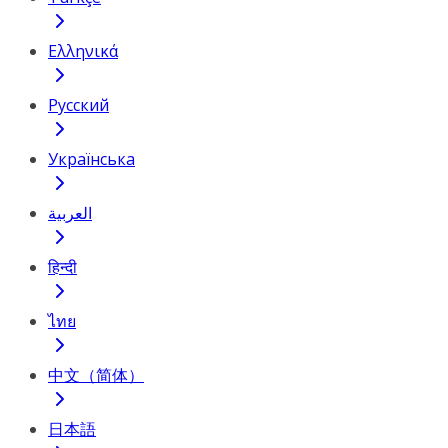
Ελληνικά
Русский
Українська
العربية
हिन्दी
ไทย
中文（简体）
日本語