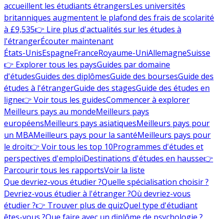
accueillent les étudiants étrangers
Les universités
britanniques augmentent le plafond des frais de scolarité
à £9,535
👉 Lire plus d'actualités sur les études à
l'étranger
Écouter maintenant
États-Unis
Espagne
France
Royaume-Uni
Allemagne
Suisse
👉 Explorer tous les pays
Guides par domaine
d'études
Guides des diplômes
Guide des bourses
Guide des
études à l'étranger
Guide des stages
Guide des études en
ligne
👉 Voir tous les guides
Commencer à explorer
Meilleurs pays au monde
Meilleurs pays
européens
Meilleurs pays asiatiques
Meilleurs pays pour
un MBA
Meilleurs pays pour la santé
Meilleurs pays pour
le droit
👉 Voir tous les top 10
Programmes d'études et
perspectives d'emploi
Destinations d'études en hausse
👉
Parcourir tous les rapports
Voir la liste
Que devriez-vous étudier ?
Quelle spécialisation choisir ?
Devriez-vous étudier à l'étranger ?
Où devriez-vous
étudier ?
👉 Trouver plus de quiz
Quel type d'étudiant
êtes-vous ?
Que faire avec un diplôme de psychologie ?