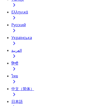
Ελληνικά
Русский
Українська
العربية
हिन्दी
ไทย
中文（简体）
日本語