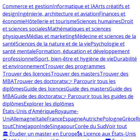
Commerce et gestion
Informatique et IA
Arts créatifs et
design
Ingénierie, architecture et aviation
Finances et
économie
Hôtellerie et tourisme
Sciences humaines
Droit
et sciences sociales
Mathématiques et sciences
physiques
Médias et marketing
Médecine et sciences de la
santé
Sciences de la nature et de la vie
Psychologie et
santé mentale
Formation, éducation et développement
professionnel
Sport, bien-être et hygiène de vie
Durabilité
et environnement
Trouver des programmes
Trouver des licences
Trouver des masters
Trouver des
MBA
Trouver des doctorats
👉 Parcourir tous les
diplômes
Guide des licences
Guide des masters
Guide des
MBA
Guide des doctorats
👉 Parcourir tous les guides de
diplômes
Explorer les diplômes
États-Unis d'Amérique
Royaume-
Uni
Allemagne
Italie
France
Espagne
Autriche
Pologne
Grèce
R
tout
Chine
Japon
Inde
Singapour
Corée du Sud
Voir tout
🏛 Étudier un master en Europe
🗽 Licence aux États-Unis