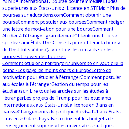
🌎 MBA international
💃 Bourse pour femmes
🌉 Études
supérieures aux États-Unis
🔬 Licence en STEM
👉 Plus de
bourses sur educations.com
Comment obtenir une
bourse
Comment postuler aux bourses
Comment rédiger
une lettre de motivation pour une bourse
Comment
étudier à l'étranger gratuitement
Obtenir une bourse
sportive aux États-Unis
Conseils pour obtenir la bourse
de l'Institut suédois
👉 Voir tous les conseils sur les
bourses
Trouver des bourses
Comment étudier à l'étranger
L'université en vaut-elle la
peine ?
Les pays les moins chers d'Europe
Lettre de
motivation pour étudier à l'étranger
Comment postuler
aux écoles à l'étranger
Gestion du temps pour les
étudiants
👉 Lire tous les articles sur les études à
l'étranger
Les projets de Trump pour les étudiants
internationaux aux États-Unis
La licence en 3 ans en
hausse
Changements de politique du visa F-1 aux États-
Unis en 2024
Les Pays-Bas réduisent les budgets de
l'enseignement supérieur
Les universités asiatiques