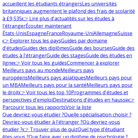
accueillent les étudiants étrangers
Les universités
britanniques augmentent le plafond des frais de scolarité
à £9,535
👉 Lire plus d'actualités sur les études à
l'étranger
Écouter maintenant
États-Unis
Espagne
France
Royaume-Uni
Allemagne
Suisse
👉 Explorer tous les pays
Guides par domaine
d'études
Guides des diplômes
Guide des bourses
Guide des
études à l'étranger
Guide des stages
Guide des études en
ligne
👉 Voir tous les guides
Commencer à explorer
Meilleurs pays au monde
Meilleurs pays
européens
Meilleurs pays asiatiques
Meilleurs pays pour
un MBA
Meilleurs pays pour la santé
Meilleurs pays pour
le droit
👉 Voir tous les top 10
Programmes d'études et
perspectives d'emploi
Destinations d'études en hausse
👉
Parcourir tous les rapports
Voir la liste
Que devriez-vous étudier ?
Quelle spécialisation choisir ?
Devriez-vous étudier à l'étranger ?
Où devriez-vous
étudier ?
👉 Trouver plus de quiz
Quel type d'étudiant
êtes-vous ?
Que faire avec un diplôme de psychologie ?