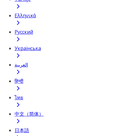
Ελληνικά
Русский
Українська
العربية
हिन्दी
ไทย
中文（简体）
日本語