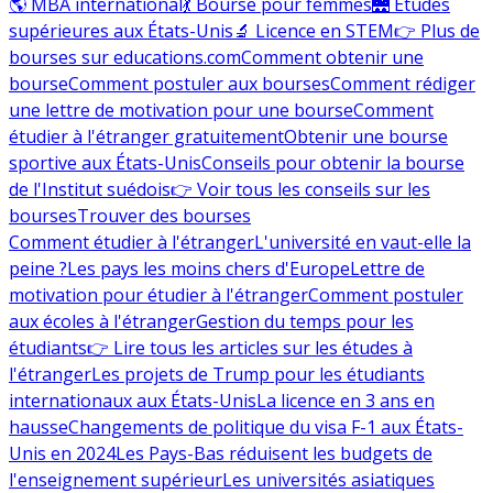
🌎 MBA international
💃 Bourse pour femmes
🌉 Études
supérieures aux États-Unis
🔬 Licence en STEM
👉 Plus de
bourses sur educations.com
Comment obtenir une
bourse
Comment postuler aux bourses
Comment rédiger
une lettre de motivation pour une bourse
Comment
étudier à l'étranger gratuitement
Obtenir une bourse
sportive aux États-Unis
Conseils pour obtenir la bourse
de l'Institut suédois
👉 Voir tous les conseils sur les
bourses
Trouver des bourses
Comment étudier à l'étranger
L'université en vaut-elle la
peine ?
Les pays les moins chers d'Europe
Lettre de
motivation pour étudier à l'étranger
Comment postuler
aux écoles à l'étranger
Gestion du temps pour les
étudiants
👉 Lire tous les articles sur les études à
l'étranger
Les projets de Trump pour les étudiants
internationaux aux États-Unis
La licence en 3 ans en
hausse
Changements de politique du visa F-1 aux États-
Unis en 2024
Les Pays-Bas réduisent les budgets de
l'enseignement supérieur
Les universités asiatiques