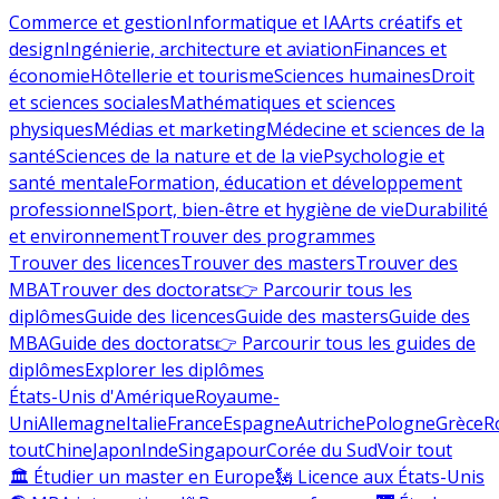
Commerce et gestion
Informatique et IA
Arts créatifs et
design
Ingénierie, architecture et aviation
Finances et
économie
Hôtellerie et tourisme
Sciences humaines
Droit
et sciences sociales
Mathématiques et sciences
physiques
Médias et marketing
Médecine et sciences de la
santé
Sciences de la nature et de la vie
Psychologie et
santé mentale
Formation, éducation et développement
professionnel
Sport, bien-être et hygiène de vie
Durabilité
et environnement
Trouver des programmes
Trouver des licences
Trouver des masters
Trouver des
MBA
Trouver des doctorats
👉 Parcourir tous les
diplômes
Guide des licences
Guide des masters
Guide des
MBA
Guide des doctorats
👉 Parcourir tous les guides de
diplômes
Explorer les diplômes
États-Unis d'Amérique
Royaume-
Uni
Allemagne
Italie
France
Espagne
Autriche
Pologne
Grèce
R
tout
Chine
Japon
Inde
Singapour
Corée du Sud
Voir tout
🏛 Étudier un master en Europe
🗽 Licence aux États-Unis