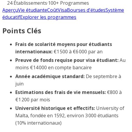
24
Établissements
·
100+
Programmes
Aperçu
Vie étudiante
Coût
Visa
Bourses d'études
Système
éducatif
Explorer les programmes
Points Clés
Frais de scolarité moyens pour étudiants
internationaux:
€1 500 à €6 000 par an
Preuve de fonds requise pour visa étudiant:
Au
moins €14 000 en compte bancaire
Année académique standard:
De septembre à
juin
Estimations des frais de vie mensuels:
€800 à
€1 200 par mois
Université historique et effectifs:
University of
Malta, fondée en 1592, environ 3 000 étudiants
(10% internationaux)