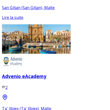
San Ġiljan (San Ġiljan), Malte
Lire la suite
Advenio eAcademy
2
Ta' Xbiex (Ta' Xbiex), Malte