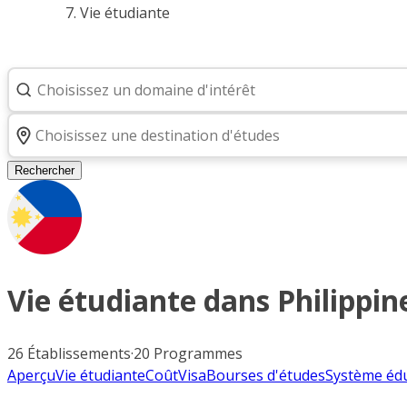
Vie étudiante
Rechercher
Vie étudiante dans
Philippin
26
Établissements
·
20
Programmes
Aperçu
Vie étudiante
Coût
Visa
Bourses d'études
Système édu