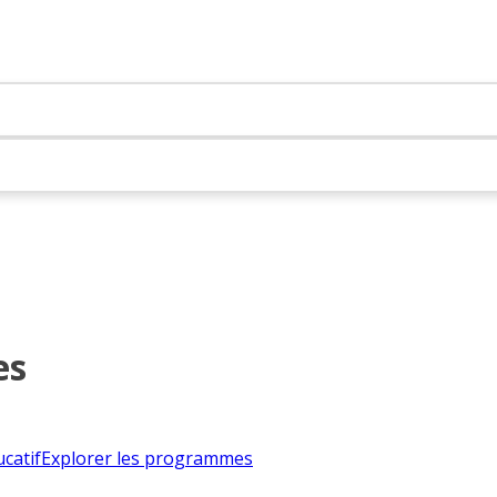
es
catif
Explorer les programmes