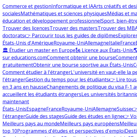
Commerce et gestion
Informatique et IA
Arts créatifs et des
sociales
Mathématiques et sciences physiques
Médias et ma
éducation et développement professionnel
Sport, bien-êtr
Trouver des licences
Trouver des masters
Trouver des MB
doctorats
👉 Parcourir tous les guides de diplômes
Explorer
États-Unis d'Amérique
Royaume-Uni
Allemagne
Italie
France
🏛 Étudier un master en Europe
🗽 Licence aux États-Unis

sur educations.com
Comment obtenir une bourse
Comment 
gratuitement
Obtenir une bourse sportive aux États-Unis
C
Comment étudier à l'étranger
L'université en vaut-elle la p
l'étranger
Gestion du temps pour les étudiants
👉 Lire tous 
en 3 ans en hausse
Changements de politique du visa F-1 a
accueillent les étudiants étrangers
Les universités britanni
maintenant
États-Unis
Espagne
France
Royaume-Uni
Allemagne
Suisse
👉
l'étranger
Guide des stages
Guide des études en ligne
👉 Voi
Meilleurs pays au monde
Meilleurs pays européens
Meilleu
top 10
Programmes d'études et perspectives d'emploi
Desti