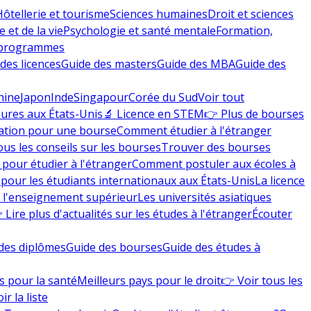
Hôtellerie et tourisme
Sciences humaines
Droit et sciences
 et de la vie
Psychologie et santé mentale
Formation,
 programmes
des licences
Guide des masters
Guide des MBA
Guide des
hine
Japon
Inde
Singapour
Corée du Sud
Voir tout
eures aux États-Unis
🔬 Licence en STEM
👉 Plus de bourses
ation pour une bourse
Comment étudier à l'étranger
ous les conseils sur les bourses
Trouver des bourses
 pour étudier à l'étranger
Comment postuler aux écoles à
pour les étudiants internationaux aux États-Unis
La licence
e l'enseignement supérieur
Les universités asiatiques
 Lire plus d'actualités sur les études à l'étranger
Écouter
des diplômes
Guide des bourses
Guide des études à
s pour la santé
Meilleurs pays pour le droit
👉 Voir tous les
ir la liste