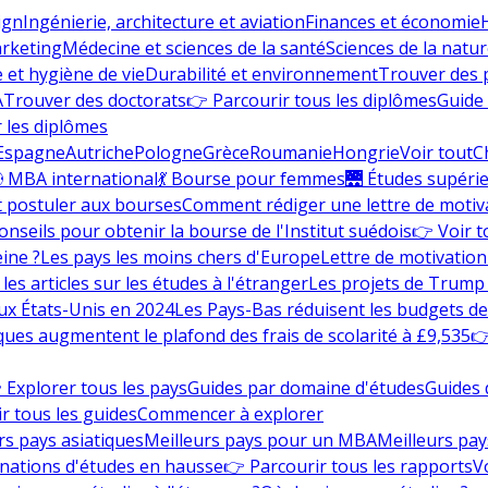
ign
Ingénierie, architecture et aviation
Finances et économie
rketing
Médecine et sciences de la santé
Sciences de la nature
e et hygiène de vie
Durabilité et environnement
Trouver des
A
Trouver des doctorats
👉 Parcourir tous les diplômes
Guide 
 les diplômes
Espagne
Autriche
Pologne
Grèce
Roumanie
Hongrie
Voir tout
C
 MBA international
💃 Bourse pour femmes
🌉 Études supéri
postuler aux bourses
Comment rédiger une lettre de motiv
onseils pour obtenir la bourse de l'Institut suédois
👉 Voir t
eine ?
Les pays les moins chers d'Europe
Lettre de motivation
les articles sur les études à l'étranger
Les projets de Trump 
ux États-Unis en 2024
Les Pays-Bas réduisent les budgets d
ques augmentent le plafond des frais de scolarité à £9,535
👉
 Explorer tous les pays
Guides par domaine d'études
Guides 
r tous les guides
Commencer à explorer
rs pays asiatiques
Meilleurs pays pour un MBA
Meilleurs pay
nations d'études en hausse
👉 Parcourir tous les rapports
Vo