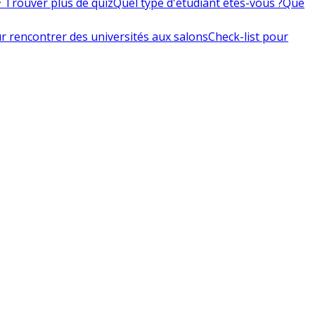
 Trouver plus de quiz
Quel type d'étudiant êtes-vous ?
Que
r rencontrer des universités aux salons
Check-list pour