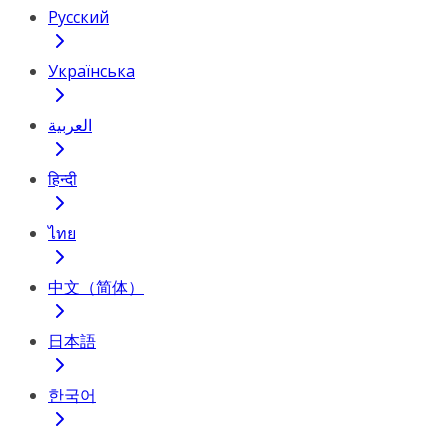
Русский
Українська
العربية
हिन्दी
ไทย
中文（简体）
日本語
한국어