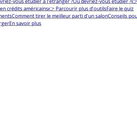
vriez-vous étudier à l'étranger ?
Où devriez-vous étudier ?
👉
en crédits américains
👉 Parcourir plus d'outils
Faire le quiz
ments
Comment tirer le meilleur parti d'un salon
Conseils pou
rger
En savoir plus