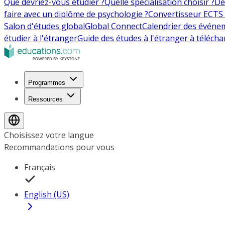
Que devriez-vous étudier ?
Quelle spécialisation choisir ?
De
faire avec un diplôme de psychologie ?
Convertisseur ECTS 
Salon d'études global
Global Connect
Calendrier des événe
étudier à l'étranger
Guide des études à l'étranger à télécha
Programmes
Ressources
Choisissez votre langue
Recommandations pour vous
Français
English (US)