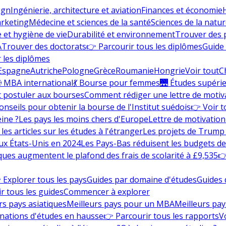
ign
Ingénierie, architecture et aviation
Finances et économie
rketing
Médecine et sciences de la santé
Sciences de la nature
e et hygiène de vie
Durabilité et environnement
Trouver des
A
Trouver des doctorats
👉 Parcourir tous les diplômes
Guide 
 les diplômes
Espagne
Autriche
Pologne
Grèce
Roumanie
Hongrie
Voir tout
C
 MBA international
💃 Bourse pour femmes
🌉 Études supéri
postuler aux bourses
Comment rédiger une lettre de motiv
onseils pour obtenir la bourse de l'Institut suédois
👉 Voir t
eine ?
Les pays les moins chers d'Europe
Lettre de motivation
les articles sur les études à l'étranger
Les projets de Trump 
ux États-Unis en 2024
Les Pays-Bas réduisent les budgets d
ques augmentent le plafond des frais de scolarité à £9,535
👉
 Explorer tous les pays
Guides par domaine d'études
Guides 
r tous les guides
Commencer à explorer
rs pays asiatiques
Meilleurs pays pour un MBA
Meilleurs pay
nations d'études en hausse
👉 Parcourir tous les rapports
Vo