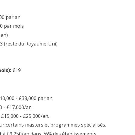
00 par an
0 par mois
 an)
23 (reste du Royaume-Uni)
ois):
€19
0,000 - £38,000 par an.
0 - £17,000/an.
 £15,000 - £25,000/an.
our certains masters et programmes spécialisés.
nt à £9,250/an dans 76% des établissements.