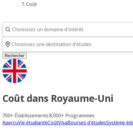
Coût
Rechercher
Coût dans
Royaume-Uni
700+
Établissements
·
8,000+
Programmes
Aperçu
Vie étudiante
Coût
Visa
Bourses d'études
Système édu