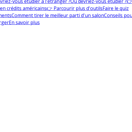
vriez-vous étudier à l'étranger ?
Où devriez-vous étudier ?
👉
en crédits américains
👉 Parcourir plus d'outils
Faire le quiz
ments
Comment tirer le meilleur parti d'un salon
Conseils pou
rger
En savoir plus