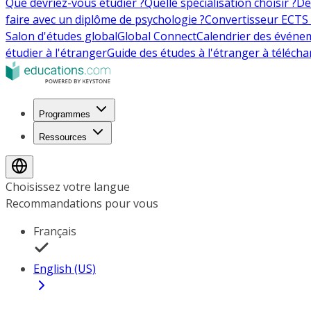
Que devriez-vous étudier ?
Quelle spécialisation choisir ?
De
faire avec un diplôme de psychologie ?
Convertisseur ECTS 
Salon d'études global
Global Connect
Calendrier des événe
étudier à l'étranger
Guide des études à l'étranger à télécha
Programmes
Ressources
Choisissez votre langue
Recommandations pour vous
Français
English (US)