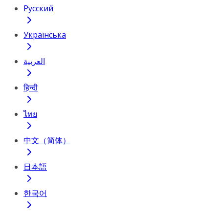
Русский
Українська
العربية
हिन्दी
ไทย
中文（简体）
日本語
한국어