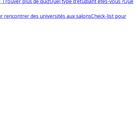
 Trouver plus de quiz
Quel type d'étudiant êtes-vous ?
Que
r rencontrer des universités aux salons
Check-list pour