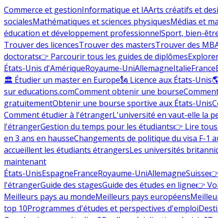
Commerce et gestion
Informatique et IA
Arts créatifs et des
sociales
Mathématiques et sciences physiques
Médias et ma
éducation et développement professionnel
Sport, bien-êtr
Trouver des licences
Trouver des masters
Trouver des MB
doctorats
👉 Parcourir tous les guides de diplômes
Explorer
États-Unis d'Amérique
Royaume-Uni
Allemagne
Italie
France
🏛 Étudier un master en Europe
🗽 Licence aux États-Unis

sur educations.com
Comment obtenir une bourse
Comment 
gratuitement
Obtenir une bourse sportive aux États-Unis
C
Comment étudier à l'étranger
L'université en vaut-elle la p
l'étranger
Gestion du temps pour les étudiants
👉 Lire tous 
en 3 ans en hausse
Changements de politique du visa F-1 a
accueillent les étudiants étrangers
Les universités britanni
maintenant
États-Unis
Espagne
France
Royaume-Uni
Allemagne
Suisse
👉
l'étranger
Guide des stages
Guide des études en ligne
👉 Voi
Meilleurs pays au monde
Meilleurs pays européens
Meilleu
top 10
Programmes d'études et perspectives d'emploi
Desti