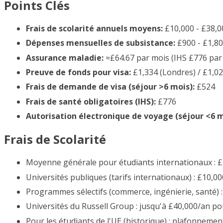
Points Clés
Frais de scolarité annuels moyens:
£10,000 - £38,0
Dépenses mensuelles de subsistance:
£900 - £1,80
Assurance maladie:
≈£64.67 par mois (IHS £776 par
Preuve de fonds pour visa:
£1,334 (Londres) / £1,0
Frais de demande de visa (séjour >6 mois):
£524
Frais de santé obligatoires (IHS):
£776
Autorisation électronique de voyage (séjour <6 m
Frais de Scolarité
Moyenne générale pour étudiants internationaux : £1
Universités publiques (tarifs internationaux) : £10,00
Programmes sélectifs (commerce, ingénierie, santé) :
Universités du Russell Group : jusqu'à £40,000/an p
Pour les étudiants de l'UE (historique) : plafonneme