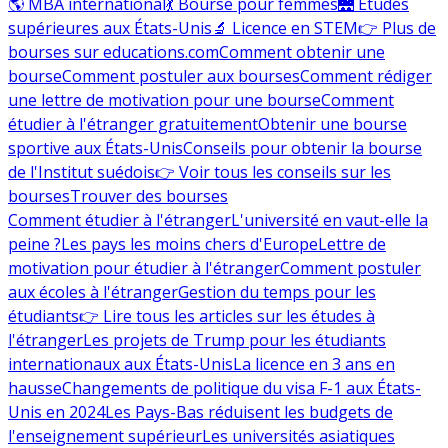
🌎 MBA international
💃 Bourse pour femmes
🌉 Études
supérieures aux États-Unis
🔬 Licence en STEM
👉 Plus de
bourses sur educations.com
Comment obtenir une
bourse
Comment postuler aux bourses
Comment rédiger
une lettre de motivation pour une bourse
Comment
étudier à l'étranger gratuitement
Obtenir une bourse
sportive aux États-Unis
Conseils pour obtenir la bourse
de l'Institut suédois
👉 Voir tous les conseils sur les
bourses
Trouver des bourses
Comment étudier à l'étranger
L'université en vaut-elle la
peine ?
Les pays les moins chers d'Europe
Lettre de
motivation pour étudier à l'étranger
Comment postuler
aux écoles à l'étranger
Gestion du temps pour les
étudiants
👉 Lire tous les articles sur les études à
l'étranger
Les projets de Trump pour les étudiants
internationaux aux États-Unis
La licence en 3 ans en
hausse
Changements de politique du visa F-1 aux États-
Unis en 2024
Les Pays-Bas réduisent les budgets de
l'enseignement supérieur
Les universités asiatiques