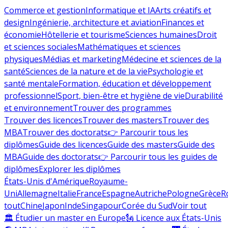
Commerce et gestion
Informatique et IA
Arts créatifs et
design
Ingénierie, architecture et aviation
Finances et
économie
Hôtellerie et tourisme
Sciences humaines
Droit
et sciences sociales
Mathématiques et sciences
physiques
Médias et marketing
Médecine et sciences de la
santé
Sciences de la nature et de la vie
Psychologie et
santé mentale
Formation, éducation et développement
professionnel
Sport, bien-être et hygiène de vie
Durabilité
et environnement
Trouver des programmes
Trouver des licences
Trouver des masters
Trouver des
MBA
Trouver des doctorats
👉 Parcourir tous les
diplômes
Guide des licences
Guide des masters
Guide des
MBA
Guide des doctorats
👉 Parcourir tous les guides de
diplômes
Explorer les diplômes
États-Unis d'Amérique
Royaume-
Uni
Allemagne
Italie
France
Espagne
Autriche
Pologne
Grèce
R
tout
Chine
Japon
Inde
Singapour
Corée du Sud
Voir tout
🏛 Étudier un master en Europe
🗽 Licence aux États-Unis