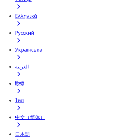
Ελληνικά
Русский
Українська
العربية
हिन्दी
ไทย
中文（简体）
日本語