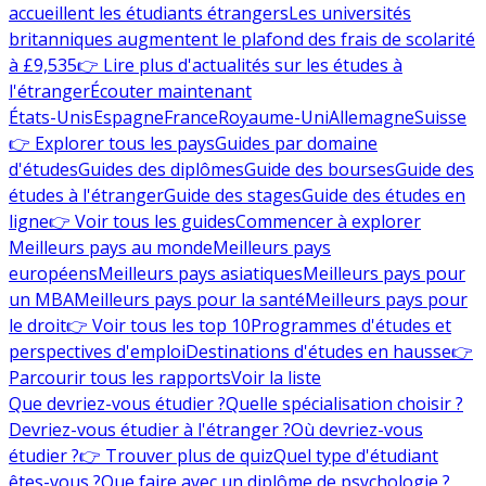
accueillent les étudiants étrangers
Les universités
britanniques augmentent le plafond des frais de scolarité
à £9,535
👉 Lire plus d'actualités sur les études à
l'étranger
Écouter maintenant
États-Unis
Espagne
France
Royaume-Uni
Allemagne
Suisse
👉 Explorer tous les pays
Guides par domaine
d'études
Guides des diplômes
Guide des bourses
Guide des
études à l'étranger
Guide des stages
Guide des études en
ligne
👉 Voir tous les guides
Commencer à explorer
Meilleurs pays au monde
Meilleurs pays
européens
Meilleurs pays asiatiques
Meilleurs pays pour
un MBA
Meilleurs pays pour la santé
Meilleurs pays pour
le droit
👉 Voir tous les top 10
Programmes d'études et
perspectives d'emploi
Destinations d'études en hausse
👉
Parcourir tous les rapports
Voir la liste
Que devriez-vous étudier ?
Quelle spécialisation choisir ?
Devriez-vous étudier à l'étranger ?
Où devriez-vous
étudier ?
👉 Trouver plus de quiz
Quel type d'étudiant
êtes-vous ?
Que faire avec un diplôme de psychologie ?