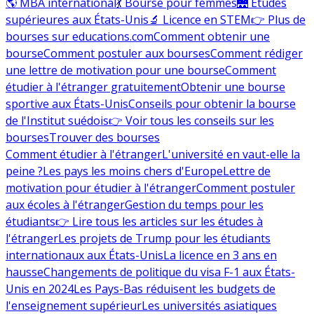
🌎 MBA international
💃 Bourse pour femmes
🌉 Études
supérieures aux États-Unis
🔬 Licence en STEM
👉 Plus de
bourses sur educations.com
Comment obtenir une
bourse
Comment postuler aux bourses
Comment rédiger
une lettre de motivation pour une bourse
Comment
étudier à l'étranger gratuitement
Obtenir une bourse
sportive aux États-Unis
Conseils pour obtenir la bourse
de l'Institut suédois
👉 Voir tous les conseils sur les
bourses
Trouver des bourses
Comment étudier à l'étranger
L'université en vaut-elle la
peine ?
Les pays les moins chers d'Europe
Lettre de
motivation pour étudier à l'étranger
Comment postuler
aux écoles à l'étranger
Gestion du temps pour les
étudiants
👉 Lire tous les articles sur les études à
l'étranger
Les projets de Trump pour les étudiants
internationaux aux États-Unis
La licence en 3 ans en
hausse
Changements de politique du visa F-1 aux États-
Unis en 2024
Les Pays-Bas réduisent les budgets de
l'enseignement supérieur
Les universités asiatiques