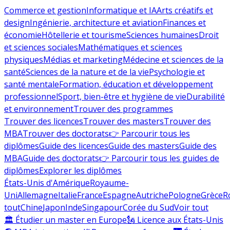
Commerce et gestion
Informatique et IA
Arts créatifs et
design
Ingénierie, architecture et aviation
Finances et
économie
Hôtellerie et tourisme
Sciences humaines
Droit
et sciences sociales
Mathématiques et sciences
physiques
Médias et marketing
Médecine et sciences de la
santé
Sciences de la nature et de la vie
Psychologie et
santé mentale
Formation, éducation et développement
professionnel
Sport, bien-être et hygiène de vie
Durabilité
et environnement
Trouver des programmes
Trouver des licences
Trouver des masters
Trouver des
MBA
Trouver des doctorats
👉 Parcourir tous les
diplômes
Guide des licences
Guide des masters
Guide des
MBA
Guide des doctorats
👉 Parcourir tous les guides de
diplômes
Explorer les diplômes
États-Unis d'Amérique
Royaume-
Uni
Allemagne
Italie
France
Espagne
Autriche
Pologne
Grèce
R
tout
Chine
Japon
Inde
Singapour
Corée du Sud
Voir tout
🏛 Étudier un master en Europe
🗽 Licence aux États-Unis