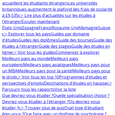
accueillent les étudiants étrangers
Les universités
britanniques augmentent le plafond des frais de scolarité
à £9,535
👉 Lire plus d'actualités sur les études à
l'étranger
Écouter maintenant
États-Unis
Espagne
France
Royaume-Uni
Allemagne
Suisse
👉 Explorer tous les pays
Guides par domaine
d'études
Guides des diplômes
Guide des bourses
Guide des
études à l'étranger
Guide des stages
Guide des études en
ligne
👉 Voir tous les guides
Commencer à explorer
Meilleurs pays au monde
Meilleurs pays
européens
Meilleurs pays asiatiques
Meilleurs pays pour
un MBA
Meilleurs pays pour la santé
Meilleurs pays pour
le droit
👉 Voir tous les top 10
Programmes d'études et
perspectives d'emploi
Destinations d'études en hausse
👉
Parcourir tous les rapports
Voir la liste
Que devriez-vous étudier ?
Quelle spécialisation choisir ?
Devriez-vous étudier à l'étranger ?
Où devriez-vous
étudier ?
👉 Trouver plus de quiz
Quel type d'étudiant
êtes-vous ?
Que faire avec un diplôme de psychologie ?