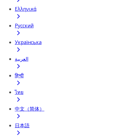
Ελληνικά
Русский
Українська
العربية
हिन्दी
ไทย
中文（简体）
日本語