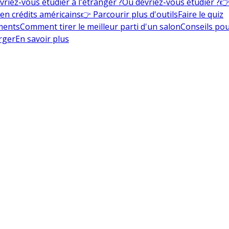
vriez-vous étudier à l'étranger ?
Où devriez-vous étudier ?
👉
en crédits américains
👉 Parcourir plus d'outils
Faire le quiz
ments
Comment tirer le meilleur parti d'un salon
Conseils pou
rger
En savoir plus