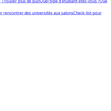
 Trouver plus de quiz
Quel type d'étudiant êtes-vous ?
Que
r rencontrer des universités aux salons
Check-list pour