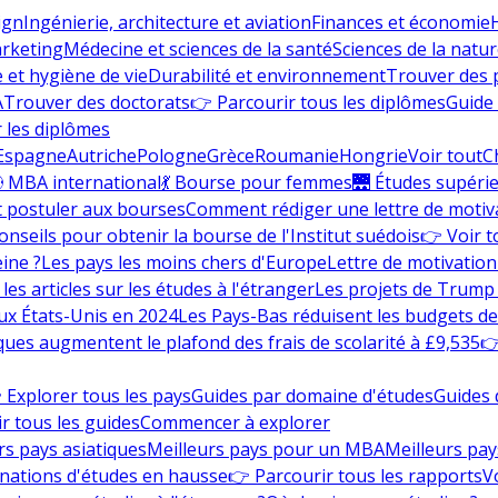
ign
Ingénierie, architecture et aviation
Finances et économie
rketing
Médecine et sciences de la santé
Sciences de la nature
e et hygiène de vie
Durabilité et environnement
Trouver des
A
Trouver des doctorats
👉 Parcourir tous les diplômes
Guide 
 les diplômes
Espagne
Autriche
Pologne
Grèce
Roumanie
Hongrie
Voir tout
C
 MBA international
💃 Bourse pour femmes
🌉 Études supéri
postuler aux bourses
Comment rédiger une lettre de motiv
onseils pour obtenir la bourse de l'Institut suédois
👉 Voir t
eine ?
Les pays les moins chers d'Europe
Lettre de motivation
les articles sur les études à l'étranger
Les projets de Trump 
ux États-Unis en 2024
Les Pays-Bas réduisent les budgets d
ques augmentent le plafond des frais de scolarité à £9,535
👉
 Explorer tous les pays
Guides par domaine d'études
Guides 
r tous les guides
Commencer à explorer
rs pays asiatiques
Meilleurs pays pour un MBA
Meilleurs pay
nations d'études en hausse
👉 Parcourir tous les rapports
Vo