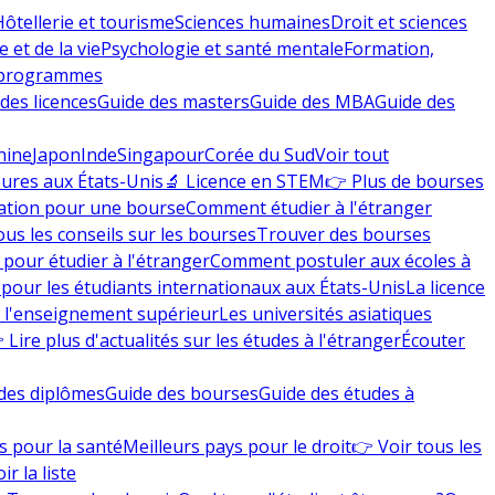
Hôtellerie et tourisme
Sciences humaines
Droit et sciences
 et de la vie
Psychologie et santé mentale
Formation,
 programmes
des licences
Guide des masters
Guide des MBA
Guide des
hine
Japon
Inde
Singapour
Corée du Sud
Voir tout
eures aux États-Unis
🔬 Licence en STEM
👉 Plus de bourses
ation pour une bourse
Comment étudier à l'étranger
ous les conseils sur les bourses
Trouver des bourses
 pour étudier à l'étranger
Comment postuler aux écoles à
pour les étudiants internationaux aux États-Unis
La licence
e l'enseignement supérieur
Les universités asiatiques
 Lire plus d'actualités sur les études à l'étranger
Écouter
des diplômes
Guide des bourses
Guide des études à
s pour la santé
Meilleurs pays pour le droit
👉 Voir tous les
ir la liste