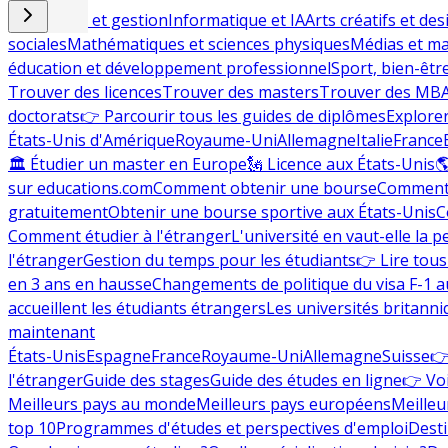
Commerce et gestion
Informatique et IA
Arts créatifs et des
sociales
Mathématiques et sciences physiques
Médias et ma
éducation et développement professionnel
Sport, bien-êtr
Trouver des licences
Trouver des masters
Trouver des MB
doctorats
👉 Parcourir tous les guides de diplômes
Explorer
États-Unis d'Amérique
Royaume-Uni
Allemagne
Italie
France
🏛 Étudier un master en Europe
🗽 Licence aux États-Unis

sur educations.com
Comment obtenir une bourse
Comment 
gratuitement
Obtenir une bourse sportive aux États-Unis
C
Comment étudier à l'étranger
L'université en vaut-elle la p
l'étranger
Gestion du temps pour les étudiants
👉 Lire tous 
en 3 ans en hausse
Changements de politique du visa F-1 a
accueillent les étudiants étrangers
Les universités britanni
maintenant
États-Unis
Espagne
France
Royaume-Uni
Allemagne
Suisse
👉
l'étranger
Guide des stages
Guide des études en ligne
👉 Voi
Meilleurs pays au monde
Meilleurs pays européens
Meilleu
top 10
Programmes d'études et perspectives d'emploi
Desti