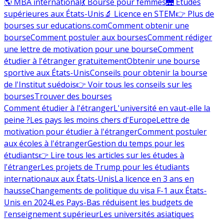
🌎 MBA international
💃 Bourse pour femmes
🌉 Études
supérieures aux États-Unis
🔬 Licence en STEM
👉 Plus de
bourses sur educations.com
Comment obtenir une
bourse
Comment postuler aux bourses
Comment rédiger
une lettre de motivation pour une bourse
Comment
étudier à l'étranger gratuitement
Obtenir une bourse
sportive aux États-Unis
Conseils pour obtenir la bourse
de l'Institut suédois
👉 Voir tous les conseils sur les
bourses
Trouver des bourses
Comment étudier à l'étranger
L'université en vaut-elle la
peine ?
Les pays les moins chers d'Europe
Lettre de
motivation pour étudier à l'étranger
Comment postuler
aux écoles à l'étranger
Gestion du temps pour les
étudiants
👉 Lire tous les articles sur les études à
l'étranger
Les projets de Trump pour les étudiants
internationaux aux États-Unis
La licence en 3 ans en
hausse
Changements de politique du visa F-1 aux États-
Unis en 2024
Les Pays-Bas réduisent les budgets de
l'enseignement supérieur
Les universités asiatiques