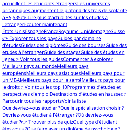
accueillent les étudiants étrangers
Les universités
britanniques augmentent le plafond des frais de scolarité
à £9,535
👉 Lire plus d'actualités sur les études à
l'étranger
Écouter maintenant
États-Unis
Espagne
France
Royaume-Uni
Allemagne
Suisse
👉 Explorer tous les pays
Guides par domaine
d'études
Guides des diplômes
Guide des bourses
Guide des
études à l'étranger
Guide des stages
Guide des études en
ligne
👉 Voir tous les guides
Commencer à explorer
Meilleurs pays au monde
Meilleurs pays
européens
Meilleurs pays asiatiques
Meilleurs pays pour
un MBA
Meilleurs pays pour la santé
Meilleurs pays pour
le droit
👉 Voir tous les top 10
Programmes d'études et
perspectives d'emploi
Destinations d'études en hausse
👉
Parcourir tous les rapports
Voir la liste
Que devriez-vous étudier ?
Quelle spécialisation choisir ?
Devriez-vous étudier à l'étranger ?
Où devriez-vous
étudier ?
👉 Trouver plus de quiz
Quel type d'étudiant
êtes-vous ?
Que faire avec un diplôme de psychologie ?