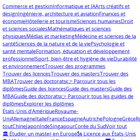
Commerce et gestion
Informatique et IA
Arts créatifs et
design
Ingénierie, architecture et aviation
Finances et
économie
Hôtellerie et tourisme
Sciences humaines
Droit
et sciences sociales
Mathématiques et sciences
physiques
Médias et marketing
Médecine et sciences de la
santé
Sciences de la nature et de la vie
Psychologie et
santé mentale
Formation, éducation et développement
professionnel
Sport, bien-être et hygiène de vie
Durabilité
et environnement
Trouver des programmes
Trouver des licences
Trouver des masters
Trouver des
MBA
Trouver des doctorats
👉 Parcourir tous les
diplômes
Guide des licences
Guide des masters
Guide des
MBA
Guide des doctorats
👉 Parcourir tous les guides de
diplômes
Explorer les diplômes
États-Unis d'Amérique
Royaume-
Uni
Allemagne
Italie
France
Espagne
Autriche
Pologne
Grèce
R
tout
Chine
Japon
Inde
Singapour
Corée du Sud
Voir tout
🏛 Étudier un master en Europe
🗽 Licence aux États-Unis