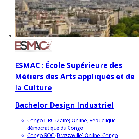
ESMAC : École Supérieure des
Métiers des Arts appliqués et de
la Culture
Bachelor Design Industriel
Congo DRC (Zaire) Online, République
démocratique du Congo
Congo ROC (Brazzaville) Online, Congo