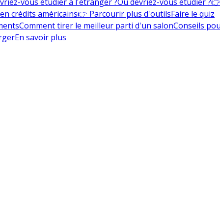
vriez-vous étudier à l'étranger ?
Où devriez-vous étudier ?
👉
en crédits américains
👉 Parcourir plus d'outils
Faire le quiz
ments
Comment tirer le meilleur parti d'un salon
Conseils pou
rger
En savoir plus