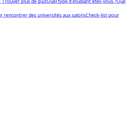
 Trouver plus de quiz
Quel type d'étudiant êtes-vous ?
Que
r rencontrer des universités aux salons
Check-list pour