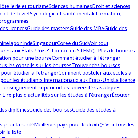
Hôtellerie et tourisme
Sciences humaines
Droit et sciences
 et de la vie
Psychologie et santé mentale
Formation,
 programmes
des licences
Guide des masters
Guide des MBA
Guide des
hine
Japon
Inde
Singapour
Corée du Sud
Voir tout
eures aux États-Unis
🔬 Licence en STEM
👉 Plus de bourses
ation pour une bourse
Comment étudier à l'étranger
ous les conseils sur les bourses
Trouver des bourses
 pour étudier à l'étranger
Comment postuler aux écoles à
pour les étudiants internationaux aux États-Unis
La licence
e l'enseignement supérieur
Les universités asiatiques
 Lire plus d'actualités sur les études à l'étranger
Écouter
des diplômes
Guide des bourses
Guide des études à
s pour la santé
Meilleurs pays pour le droit
👉 Voir tous les
ir la liste