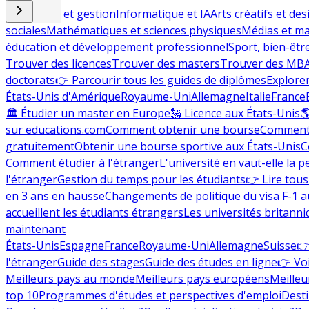
Commerce et gestion
Informatique et IA
Arts créatifs et des
sociales
Mathématiques et sciences physiques
Médias et ma
éducation et développement professionnel
Sport, bien-êtr
Trouver des licences
Trouver des masters
Trouver des MB
doctorats
👉 Parcourir tous les guides de diplômes
Explorer
États-Unis d'Amérique
Royaume-Uni
Allemagne
Italie
France
🏛 Étudier un master en Europe
🗽 Licence aux États-Unis

sur educations.com
Comment obtenir une bourse
Comment 
gratuitement
Obtenir une bourse sportive aux États-Unis
C
Comment étudier à l'étranger
L'université en vaut-elle la p
l'étranger
Gestion du temps pour les étudiants
👉 Lire tous 
en 3 ans en hausse
Changements de politique du visa F-1 a
accueillent les étudiants étrangers
Les universités britanni
maintenant
États-Unis
Espagne
France
Royaume-Uni
Allemagne
Suisse
👉
l'étranger
Guide des stages
Guide des études en ligne
👉 Voi
Meilleurs pays au monde
Meilleurs pays européens
Meilleu
top 10
Programmes d'études et perspectives d'emploi
Desti