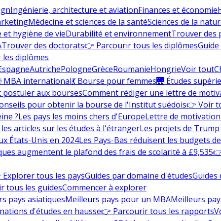
ign
Ingénierie, architecture et aviation
Finances et économie
rketing
Médecine et sciences de la santé
Sciences de la nature
e et hygiène de vie
Durabilité et environnement
Trouver des
A
Trouver des doctorats
👉 Parcourir tous les diplômes
Guide 
 les diplômes
Espagne
Autriche
Pologne
Grèce
Roumanie
Hongrie
Voir tout
C
 MBA international
💃 Bourse pour femmes
🌉 Études supéri
postuler aux bourses
Comment rédiger une lettre de motiv
onseils pour obtenir la bourse de l'Institut suédois
👉 Voir t
eine ?
Les pays les moins chers d'Europe
Lettre de motivation
les articles sur les études à l'étranger
Les projets de Trump 
ux États-Unis en 2024
Les Pays-Bas réduisent les budgets d
ques augmentent le plafond des frais de scolarité à £9,535
👉
 Explorer tous les pays
Guides par domaine d'études
Guides 
r tous les guides
Commencer à explorer
rs pays asiatiques
Meilleurs pays pour un MBA
Meilleurs pay
nations d'études en hausse
👉 Parcourir tous les rapports
Vo