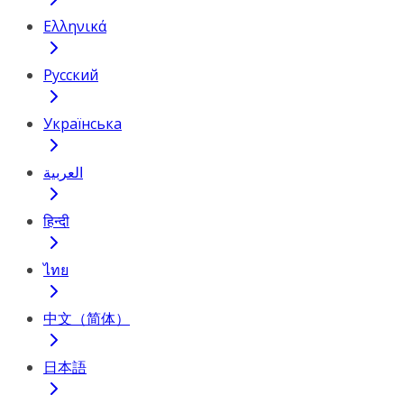
Ελληνικά
Русский
Українська
العربية
हिन्दी
ไทย
中文（简体）
日本語