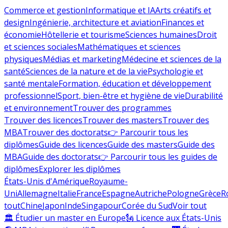
Commerce et gestion
Informatique et IA
Arts créatifs et
design
Ingénierie, architecture et aviation
Finances et
économie
Hôtellerie et tourisme
Sciences humaines
Droit
et sciences sociales
Mathématiques et sciences
physiques
Médias et marketing
Médecine et sciences de la
santé
Sciences de la nature et de la vie
Psychologie et
santé mentale
Formation, éducation et développement
professionnel
Sport, bien-être et hygiène de vie
Durabilité
et environnement
Trouver des programmes
Trouver des licences
Trouver des masters
Trouver des
MBA
Trouver des doctorats
👉 Parcourir tous les
diplômes
Guide des licences
Guide des masters
Guide des
MBA
Guide des doctorats
👉 Parcourir tous les guides de
diplômes
Explorer les diplômes
États-Unis d'Amérique
Royaume-
Uni
Allemagne
Italie
France
Espagne
Autriche
Pologne
Grèce
R
tout
Chine
Japon
Inde
Singapour
Corée du Sud
Voir tout
🏛 Étudier un master en Europe
🗽 Licence aux États-Unis