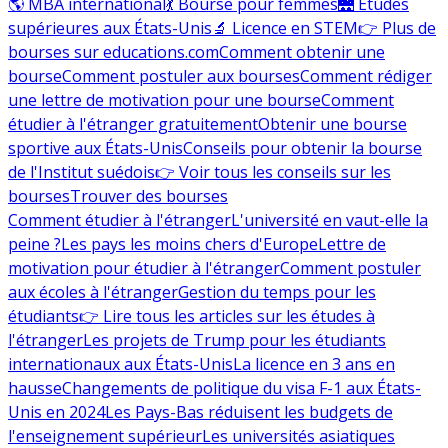
🌎 MBA international
💃 Bourse pour femmes
🌉 Études
supérieures aux États-Unis
🔬 Licence en STEM
👉 Plus de
bourses sur educations.com
Comment obtenir une
bourse
Comment postuler aux bourses
Comment rédiger
une lettre de motivation pour une bourse
Comment
étudier à l'étranger gratuitement
Obtenir une bourse
sportive aux États-Unis
Conseils pour obtenir la bourse
de l'Institut suédois
👉 Voir tous les conseils sur les
bourses
Trouver des bourses
Comment étudier à l'étranger
L'université en vaut-elle la
peine ?
Les pays les moins chers d'Europe
Lettre de
motivation pour étudier à l'étranger
Comment postuler
aux écoles à l'étranger
Gestion du temps pour les
étudiants
👉 Lire tous les articles sur les études à
l'étranger
Les projets de Trump pour les étudiants
internationaux aux États-Unis
La licence en 3 ans en
hausse
Changements de politique du visa F-1 aux États-
Unis en 2024
Les Pays-Bas réduisent les budgets de
l'enseignement supérieur
Les universités asiatiques