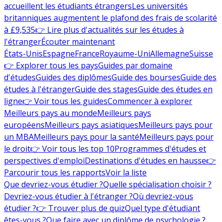
accueillent les étudiants étrangers
Les universités
britanniques augmentent le plafond des frais de scolarité
à £9,535
👉 Lire plus d'actualités sur les études à
l'étranger
Écouter maintenant
États-Unis
Espagne
France
Royaume-Uni
Allemagne
Suisse
👉 Explorer tous les pays
Guides par domaine
d'études
Guides des diplômes
Guide des bourses
Guide des
études à l'étranger
Guide des stages
Guide des études en
ligne
👉 Voir tous les guides
Commencer à explorer
Meilleurs pays au monde
Meilleurs pays
européens
Meilleurs pays asiatiques
Meilleurs pays pour
un MBA
Meilleurs pays pour la santé
Meilleurs pays pour
le droit
👉 Voir tous les top 10
Programmes d'études et
perspectives d'emploi
Destinations d'études en hausse
👉
Parcourir tous les rapports
Voir la liste
Que devriez-vous étudier ?
Quelle spécialisation choisir ?
Devriez-vous étudier à l'étranger ?
Où devriez-vous
étudier ?
👉 Trouver plus de quiz
Quel type d'étudiant
êtes-vous ?
Que faire avec un diplôme de psychologie ?