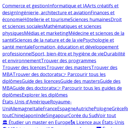
Commerce et gestion
Informatique et IA
Arts créatifs et
design
Ingénierie, architecture et aviation
Finances et
économie
Hôtellerie et tourisme
Sciences humaines
Droit
et sciences sociales
Mathématiques et sciences
physiques
Médias et marketing
Médecine et sciences de la
santé
Sciences de la nature et de la vie
Psychologie et
santé mentale
Formation, éducation et développement
professionnel
Sport, bien-être et hygiène de vie
Durabilité
et environnement
Trouver des programmes
Trouver des licences
Trouver des masters
Trouver des
MBA
Trouver des doctorats
👉 Parcourir tous les
diplômes
Guide des licences
Guide des masters
Guide des
MBA
Guide des doctorats
👉 Parcourir tous les guides de
diplômes
Explorer les diplômes
États-Unis d'Amérique
Royaume-
Uni
Allemagne
Italie
France
Espagne
Autriche
Pologne
Grèce
R
tout
Chine
Japon
Inde
Singapour
Corée du Sud
Voir tout
🏛 Étudier un master en Europe
🗽 Licence aux États-Unis