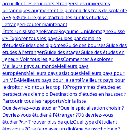
accueillent les étudiants étrangers
Les universités
britanniques augmentent le plafond des frais de scolarité
à £9,535
👉 Lire plus d'actualités sur les études à
l'étranger
Écouter maintenant
États-Unis
Espagne
France
Royaume-Uni
Allemagne
Suisse
👉 Explorer tous les pays
Guides par domaine
d'études
Guides des diplômes
Guide des bourses
Guide des
études à l'étranger
Guide des stages
Guide des études en
ligne
👉 Voir tous les guides
Commencer à explorer
Meilleurs pays au monde
Meilleurs pays
européens
Meilleurs pays asiatiques
Meilleurs pays pour
un MBA
Meilleurs pays pour la santé
Meilleurs pays pour
le droit
👉 Voir tous les top 10
Programmes d'études et
perspectives d'emploi
Destinations d'études en hausse
👉
Parcourir tous les rapports
Voir la liste
Que devriez-vous étudier ?
Quelle spécialisation choisir ?
Devriez-vous étudier à l'étranger ?
Où devriez-vous
étudier ?
👉 Trouver plus de quiz
Quel type d'étudiant
êtes-vous ?
Que faire avec un diplôme de psychologie ?