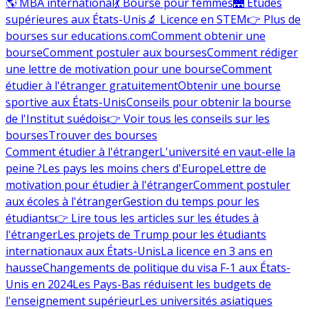
🌎 MBA international
💃 Bourse pour femmes
🌉 Études
supérieures aux États-Unis
🔬 Licence en STEM
👉 Plus de
bourses sur educations.com
Comment obtenir une
bourse
Comment postuler aux bourses
Comment rédiger
une lettre de motivation pour une bourse
Comment
étudier à l'étranger gratuitement
Obtenir une bourse
sportive aux États-Unis
Conseils pour obtenir la bourse
de l'Institut suédois
👉 Voir tous les conseils sur les
bourses
Trouver des bourses
Comment étudier à l'étranger
L'université en vaut-elle la
peine ?
Les pays les moins chers d'Europe
Lettre de
motivation pour étudier à l'étranger
Comment postuler
aux écoles à l'étranger
Gestion du temps pour les
étudiants
👉 Lire tous les articles sur les études à
l'étranger
Les projets de Trump pour les étudiants
internationaux aux États-Unis
La licence en 3 ans en
hausse
Changements de politique du visa F-1 aux États-
Unis en 2024
Les Pays-Bas réduisent les budgets de
l'enseignement supérieur
Les universités asiatiques