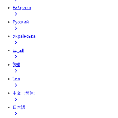
Ελληνικά
Русский
Українська
العربية
हिन्दी
ไทย
中文（简体）
日本語