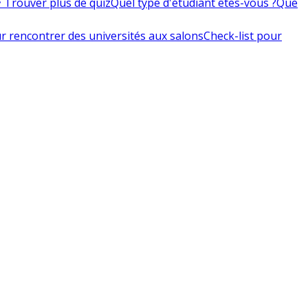
 Trouver plus de quiz
Quel type d'étudiant êtes-vous ?
Que
r rencontrer des universités aux salons
Check-list pour