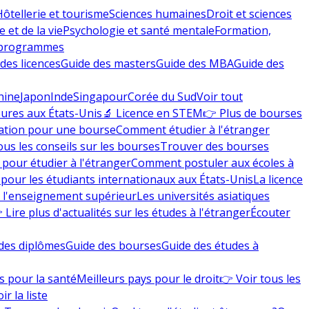
Hôtellerie et tourisme
Sciences humaines
Droit et sciences
 et de la vie
Psychologie et santé mentale
Formation,
 programmes
des licences
Guide des masters
Guide des MBA
Guide des
hine
Japon
Inde
Singapour
Corée du Sud
Voir tout
eures aux États-Unis
🔬 Licence en STEM
👉 Plus de bourses
ation pour une bourse
Comment étudier à l'étranger
ous les conseils sur les bourses
Trouver des bourses
 pour étudier à l'étranger
Comment postuler aux écoles à
pour les étudiants internationaux aux États-Unis
La licence
e l'enseignement supérieur
Les universités asiatiques
 Lire plus d'actualités sur les études à l'étranger
Écouter
des diplômes
Guide des bourses
Guide des études à
s pour la santé
Meilleurs pays pour le droit
👉 Voir tous les
ir la liste