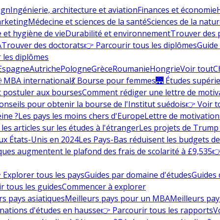
ign
Ingénierie, architecture et aviation
Finances et économie
rketing
Médecine et sciences de la santé
Sciences de la nature
e et hygiène de vie
Durabilité et environnement
Trouver des
A
Trouver des doctorats
👉 Parcourir tous les diplômes
Guide 
 les diplômes
Espagne
Autriche
Pologne
Grèce
Roumanie
Hongrie
Voir tout
C
 MBA international
💃 Bourse pour femmes
🌉 Études supéri
postuler aux bourses
Comment rédiger une lettre de motiv
onseils pour obtenir la bourse de l'Institut suédois
👉 Voir t
eine ?
Les pays les moins chers d'Europe
Lettre de motivation
les articles sur les études à l'étranger
Les projets de Trump 
ux États-Unis en 2024
Les Pays-Bas réduisent les budgets d
ques augmentent le plafond des frais de scolarité à £9,535
👉
 Explorer tous les pays
Guides par domaine d'études
Guides 
r tous les guides
Commencer à explorer
rs pays asiatiques
Meilleurs pays pour un MBA
Meilleurs pay
nations d'études en hausse
👉 Parcourir tous les rapports
Vo