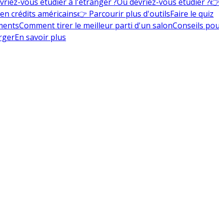
vriez-vous étudier à l'étranger ?
Où devriez-vous étudier ?
👉
en crédits américains
👉 Parcourir plus d'outils
Faire le quiz
ments
Comment tirer le meilleur parti d'un salon
Conseils pou
rger
En savoir plus