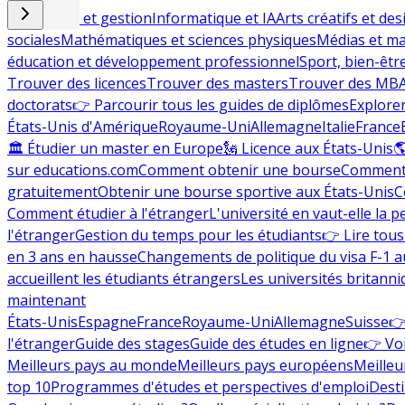
Commerce et gestion
Informatique et IA
Arts créatifs et des
sociales
Mathématiques et sciences physiques
Médias et ma
éducation et développement professionnel
Sport, bien-êtr
Trouver des licences
Trouver des masters
Trouver des MB
doctorats
👉 Parcourir tous les guides de diplômes
Explorer
États-Unis d'Amérique
Royaume-Uni
Allemagne
Italie
France
🏛 Étudier un master en Europe
🗽 Licence aux États-Unis

sur educations.com
Comment obtenir une bourse
Comment 
gratuitement
Obtenir une bourse sportive aux États-Unis
C
Comment étudier à l'étranger
L'université en vaut-elle la p
l'étranger
Gestion du temps pour les étudiants
👉 Lire tous 
en 3 ans en hausse
Changements de politique du visa F-1 a
accueillent les étudiants étrangers
Les universités britanni
maintenant
États-Unis
Espagne
France
Royaume-Uni
Allemagne
Suisse
👉
l'étranger
Guide des stages
Guide des études en ligne
👉 Voi
Meilleurs pays au monde
Meilleurs pays européens
Meilleu
top 10
Programmes d'études et perspectives d'emploi
Desti