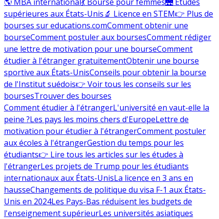
🌎 MBA international
💃 Bourse pour femmes
🌉 Études
supérieures aux États-Unis
🔬 Licence en STEM
👉 Plus de
bourses sur educations.com
Comment obtenir une
bourse
Comment postuler aux bourses
Comment rédiger
une lettre de motivation pour une bourse
Comment
étudier à l'étranger gratuitement
Obtenir une bourse
sportive aux États-Unis
Conseils pour obtenir la bourse
de l'Institut suédois
👉 Voir tous les conseils sur les
bourses
Trouver des bourses
Comment étudier à l'étranger
L'université en vaut-elle la
peine ?
Les pays les moins chers d'Europe
Lettre de
motivation pour étudier à l'étranger
Comment postuler
aux écoles à l'étranger
Gestion du temps pour les
étudiants
👉 Lire tous les articles sur les études à
l'étranger
Les projets de Trump pour les étudiants
internationaux aux États-Unis
La licence en 3 ans en
hausse
Changements de politique du visa F-1 aux États-
Unis en 2024
Les Pays-Bas réduisent les budgets de
l'enseignement supérieur
Les universités asiatiques