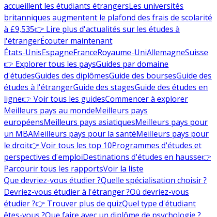
accueillent les étudiants étrangers
Les universités
britanniques augmentent le plafond des frais de scolarité
à £9,535
👉 Lire plus d'actualités sur les études à
l'étranger
Écouter maintenant
États-Unis
Espagne
France
Royaume-Uni
Allemagne
Suisse
👉 Explorer tous les pays
Guides par domaine
d'études
Guides des diplômes
Guide des bourses
Guide des
études à l'étranger
Guide des stages
Guide des études en
ligne
👉 Voir tous les guides
Commencer à explorer
Meilleurs pays au monde
Meilleurs pays
européens
Meilleurs pays asiatiques
Meilleurs pays pour
un MBA
Meilleurs pays pour la santé
Meilleurs pays pour
le droit
👉 Voir tous les top 10
Programmes d'études et
perspectives d'emploi
Destinations d'études en hausse
👉
Parcourir tous les rapports
Voir la liste
Que devriez-vous étudier ?
Quelle spécialisation choisir ?
Devriez-vous étudier à l'étranger ?
Où devriez-vous
étudier ?
👉 Trouver plus de quiz
Quel type d'étudiant
êtes-vous ?
Que faire avec un diplôme de psychologie ?