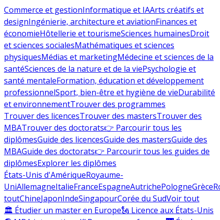
Commerce et gestion
Informatique et IA
Arts créatifs et
design
Ingénierie, architecture et aviation
Finances et
économie
Hôtellerie et tourisme
Sciences humaines
Droit
et sciences sociales
Mathématiques et sciences
physiques
Médias et marketing
Médecine et sciences de la
santé
Sciences de la nature et de la vie
Psychologie et
santé mentale
Formation, éducation et développement
professionnel
Sport, bien-être et hygiène de vie
Durabilité
et environnement
Trouver des programmes
Trouver des licences
Trouver des masters
Trouver des
MBA
Trouver des doctorats
👉 Parcourir tous les
diplômes
Guide des licences
Guide des masters
Guide des
MBA
Guide des doctorats
👉 Parcourir tous les guides de
diplômes
Explorer les diplômes
États-Unis d'Amérique
Royaume-
Uni
Allemagne
Italie
France
Espagne
Autriche
Pologne
Grèce
R
tout
Chine
Japon
Inde
Singapour
Corée du Sud
Voir tout
🏛 Étudier un master en Europe
🗽 Licence aux États-Unis