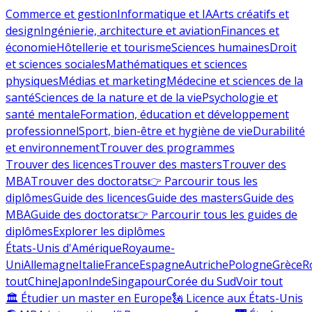
Commerce et gestion
Informatique et IA
Arts créatifs et
design
Ingénierie, architecture et aviation
Finances et
économie
Hôtellerie et tourisme
Sciences humaines
Droit
et sciences sociales
Mathématiques et sciences
physiques
Médias et marketing
Médecine et sciences de la
santé
Sciences de la nature et de la vie
Psychologie et
santé mentale
Formation, éducation et développement
professionnel
Sport, bien-être et hygiène de vie
Durabilité
et environnement
Trouver des programmes
Trouver des licences
Trouver des masters
Trouver des
MBA
Trouver des doctorats
👉 Parcourir tous les
diplômes
Guide des licences
Guide des masters
Guide des
MBA
Guide des doctorats
👉 Parcourir tous les guides de
diplômes
Explorer les diplômes
États-Unis d'Amérique
Royaume-
Uni
Allemagne
Italie
France
Espagne
Autriche
Pologne
Grèce
R
tout
Chine
Japon
Inde
Singapour
Corée du Sud
Voir tout
🏛 Étudier un master en Europe
🗽 Licence aux États-Unis