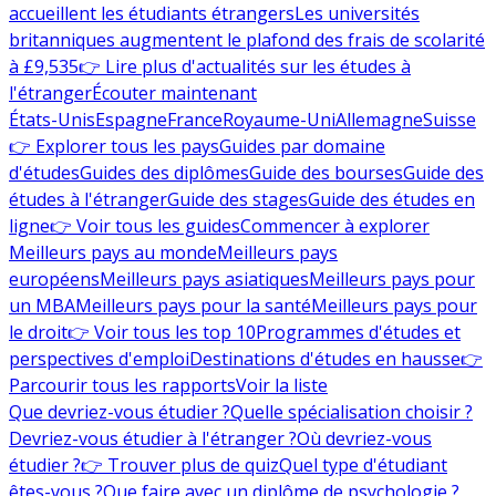
accueillent les étudiants étrangers
Les universités
britanniques augmentent le plafond des frais de scolarité
à £9,535
👉 Lire plus d'actualités sur les études à
l'étranger
Écouter maintenant
États-Unis
Espagne
France
Royaume-Uni
Allemagne
Suisse
👉 Explorer tous les pays
Guides par domaine
d'études
Guides des diplômes
Guide des bourses
Guide des
études à l'étranger
Guide des stages
Guide des études en
ligne
👉 Voir tous les guides
Commencer à explorer
Meilleurs pays au monde
Meilleurs pays
européens
Meilleurs pays asiatiques
Meilleurs pays pour
un MBA
Meilleurs pays pour la santé
Meilleurs pays pour
le droit
👉 Voir tous les top 10
Programmes d'études et
perspectives d'emploi
Destinations d'études en hausse
👉
Parcourir tous les rapports
Voir la liste
Que devriez-vous étudier ?
Quelle spécialisation choisir ?
Devriez-vous étudier à l'étranger ?
Où devriez-vous
étudier ?
👉 Trouver plus de quiz
Quel type d'étudiant
êtes-vous ?
Que faire avec un diplôme de psychologie ?