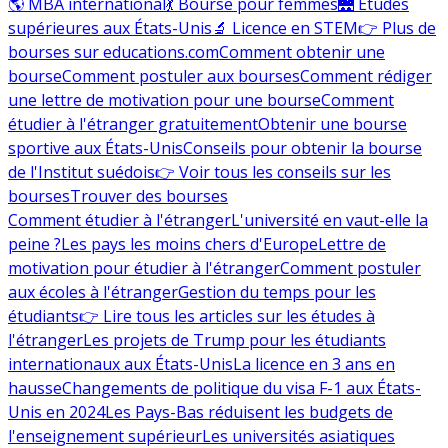
🌎 MBA international
💃 Bourse pour femmes
🌉 Études
supérieures aux États-Unis
🔬 Licence en STEM
👉 Plus de
bourses sur educations.com
Comment obtenir une
bourse
Comment postuler aux bourses
Comment rédiger
une lettre de motivation pour une bourse
Comment
étudier à l'étranger gratuitement
Obtenir une bourse
sportive aux États-Unis
Conseils pour obtenir la bourse
de l'Institut suédois
👉 Voir tous les conseils sur les
bourses
Trouver des bourses
Comment étudier à l'étranger
L'université en vaut-elle la
peine ?
Les pays les moins chers d'Europe
Lettre de
motivation pour étudier à l'étranger
Comment postuler
aux écoles à l'étranger
Gestion du temps pour les
étudiants
👉 Lire tous les articles sur les études à
l'étranger
Les projets de Trump pour les étudiants
internationaux aux États-Unis
La licence en 3 ans en
hausse
Changements de politique du visa F-1 aux États-
Unis en 2024
Les Pays-Bas réduisent les budgets de
l'enseignement supérieur
Les universités asiatiques