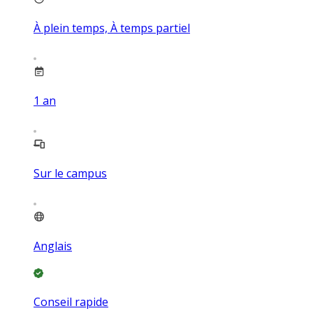
À plein temps, À temps partiel
1
an
Sur le campus
Anglais
Conseil rapide