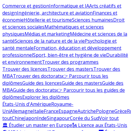
Commerce et gestion
Informatique et IA
Arts créatifs et
design
Ingénierie, architecture et aviation
Finances et
économie
Hôtellerie et tourisme
Sciences humaines
Droit
et sciences sociales
Mathématiques et sciences
physiques
Médias et marketing
Médecine et sciences de la
santé
Sciences de la nature et de la vie
Psychologie et
santé mentale
Formation, éducation et développement
professionnel
Sport, bien-être et hygiène de vie
Durabilité
et environnement
Trouver des programmes
Trouver des licences
Trouver des masters
Trouver des
MBA
Trouver des doctorats
👉 Parcourir tous les
diplômes
Guide des licences
Guide des masters
Guide des
MBA
Guide des doctorats
👉 Parcourir tous les guides de
diplômes
Explorer les diplômes
États-Unis d'Amérique
Royaume-
Uni
Allemagne
Italie
France
Espagne
Autriche
Pologne
Grèce
R
tout
Chine
Japon
Inde
Singapour
Corée du Sud
Voir tout
🏛 Étudier un master en Europe
🗽 Licence aux États-Unis