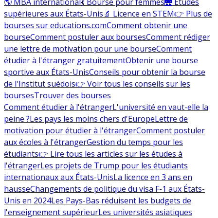
🌎 MBA international
💃 Bourse pour femmes
🌉 Études
supérieures aux États-Unis
🔬 Licence en STEM
👉 Plus de
bourses sur educations.com
Comment obtenir une
bourse
Comment postuler aux bourses
Comment rédiger
une lettre de motivation pour une bourse
Comment
étudier à l'étranger gratuitement
Obtenir une bourse
sportive aux États-Unis
Conseils pour obtenir la bourse
de l'Institut suédois
👉 Voir tous les conseils sur les
bourses
Trouver des bourses
Comment étudier à l'étranger
L'université en vaut-elle la
peine ?
Les pays les moins chers d'Europe
Lettre de
motivation pour étudier à l'étranger
Comment postuler
aux écoles à l'étranger
Gestion du temps pour les
étudiants
👉 Lire tous les articles sur les études à
l'étranger
Les projets de Trump pour les étudiants
internationaux aux États-Unis
La licence en 3 ans en
hausse
Changements de politique du visa F-1 aux États-
Unis en 2024
Les Pays-Bas réduisent les budgets de
l'enseignement supérieur
Les universités asiatiques