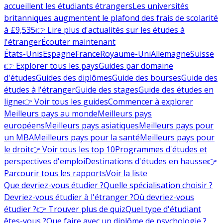
accueillent les étudiants étrangers
Les universités
britanniques augmentent le plafond des frais de scolarité
à £9,535
👉 Lire plus d'actualités sur les études à
l'étranger
Écouter maintenant
États-Unis
Espagne
France
Royaume-Uni
Allemagne
Suisse
👉 Explorer tous les pays
Guides par domaine
d'études
Guides des diplômes
Guide des bourses
Guide des
études à l'étranger
Guide des stages
Guide des études en
ligne
👉 Voir tous les guides
Commencer à explorer
Meilleurs pays au monde
Meilleurs pays
européens
Meilleurs pays asiatiques
Meilleurs pays pour
un MBA
Meilleurs pays pour la santé
Meilleurs pays pour
le droit
👉 Voir tous les top 10
Programmes d'études et
perspectives d'emploi
Destinations d'études en hausse
👉
Parcourir tous les rapports
Voir la liste
Que devriez-vous étudier ?
Quelle spécialisation choisir ?
Devriez-vous étudier à l'étranger ?
Où devriez-vous
étudier ?
👉 Trouver plus de quiz
Quel type d'étudiant
êtes-vous ?
Que faire avec un diplôme de psychologie ?