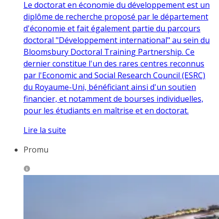
Le doctorat en économie du développement est un
diplôme de recherche proposé par le département
d'économie et fait également partie du parcours
doctoral "Développement international" au sein du
Bloomsbury Doctoral Training Partnership. Ce
dernier constitue l'un des rares centres reconnus
par l'Economic and Social Research Council (ESRC)
du Royaume-Uni, bénéficiant ainsi d'un soutien
financier, et notamment de bourses individuelles,
pour les étudiants en maîtrise et en doctorat.
Lire la suite
Promu