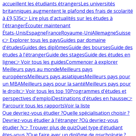
accueillent les étudiants étrangers
Les universités
britanniques augmentent le plafond des frais de scolarité
à £9,535
👉 Lire plus d'actualités sur les études à
l'étranger
Écouter maintenant
États-Unis
Espagne
France
Royaume-Uni
Allemagne
Suisse
👉 Explorer tous les pays
Guides par domaine
d'études
Guides des diplômes
Guide des bourses
Guide des
études à l'étranger
Guide des stages
Guide des études en
ligne
👉 Voir tous les guides
Commencer à explorer
Meilleurs pays au monde
Meilleurs pays
européens
Meilleurs pays asiatiques
Meilleurs pays pour
un MBA
Meilleurs pays pour la santé
Meilleurs pays pour
le droit
👉 Voir tous les top 10
Programmes d'études et
perspectives d'emploi
Destinations d'études en hausse
👉
Parcourir tous les rapports
Voir la liste
Que devriez-vous étudier ?
Quelle spécialisation choisir ?
Devriez-vous étudier à l'étranger ?
Où devriez-vous
étudier ?
👉 Trouver plus de quiz
Quel type d'étudiant
êtes-vous ?
Que faire avec un diplôme de psychologie ?