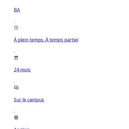
BA
À plein temps, À temps partiel
24
mois
Sur le campus