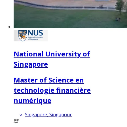
National University of
Singapore
Master of Science en
technologie financière
numérique
Singapore, Singapour