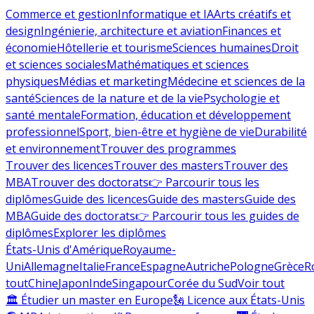
Commerce et gestion
Informatique et IA
Arts créatifs et
design
Ingénierie, architecture et aviation
Finances et
économie
Hôtellerie et tourisme
Sciences humaines
Droit
et sciences sociales
Mathématiques et sciences
physiques
Médias et marketing
Médecine et sciences de la
santé
Sciences de la nature et de la vie
Psychologie et
santé mentale
Formation, éducation et développement
professionnel
Sport, bien-être et hygiène de vie
Durabilité
et environnement
Trouver des programmes
Trouver des licences
Trouver des masters
Trouver des
MBA
Trouver des doctorats
👉 Parcourir tous les
diplômes
Guide des licences
Guide des masters
Guide des
MBA
Guide des doctorats
👉 Parcourir tous les guides de
diplômes
Explorer les diplômes
États-Unis d'Amérique
Royaume-
Uni
Allemagne
Italie
France
Espagne
Autriche
Pologne
Grèce
R
tout
Chine
Japon
Inde
Singapour
Corée du Sud
Voir tout
🏛 Étudier un master en Europe
🗽 Licence aux États-Unis