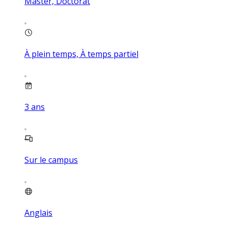
Master, Doctorat
À plein temps, À temps partiel
3
ans
Sur le campus
Anglais