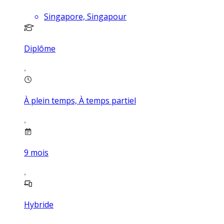
Singapore, Singapour
Diplôme
À plein temps, À temps partiel
9
mois
Hybride