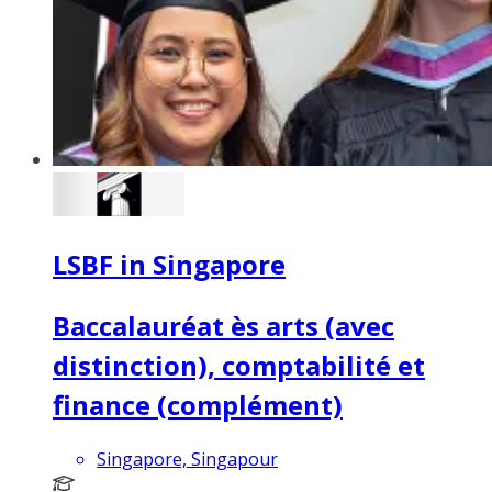
LSBF in Singapore
Baccalauréat ès arts (avec
distinction), comptabilité et
finance (complément)
Singapore, Singapour