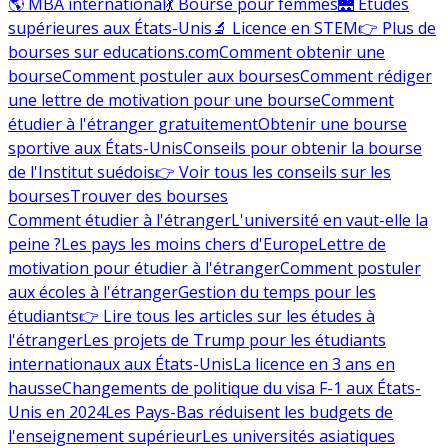
🌎 MBA international
💃 Bourse pour femmes
🌉 Études
supérieures aux États-Unis
🔬 Licence en STEM
👉 Plus de
bourses sur educations.com
Comment obtenir une
bourse
Comment postuler aux bourses
Comment rédiger
une lettre de motivation pour une bourse
Comment
étudier à l'étranger gratuitement
Obtenir une bourse
sportive aux États-Unis
Conseils pour obtenir la bourse
de l'Institut suédois
👉 Voir tous les conseils sur les
bourses
Trouver des bourses
Comment étudier à l'étranger
L'université en vaut-elle la
peine ?
Les pays les moins chers d'Europe
Lettre de
motivation pour étudier à l'étranger
Comment postuler
aux écoles à l'étranger
Gestion du temps pour les
étudiants
👉 Lire tous les articles sur les études à
l'étranger
Les projets de Trump pour les étudiants
internationaux aux États-Unis
La licence en 3 ans en
hausse
Changements de politique du visa F-1 aux États-
Unis en 2024
Les Pays-Bas réduisent les budgets de
l'enseignement supérieur
Les universités asiatiques