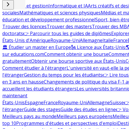
Commerce et gestion
Informatique et IA
Arts créatifs et des
sociales
Mathématiques et sciences physiques
Médias et ma
éducation et développement professionnel
Sport, bien-êtr
Trouver des licences
Trouver des masters
Trouver des MB
doctorats
👉 Parcourir tous les guides de diplômes
Explorer
États-Unis d'Amérique
Royaume-Uni
Allemagne
Italie
France
🏛 Étudier un master en Europe
🗽 Licence aux États-Unis

sur educations.com
Comment obtenir une bourse
Comment 
gratuitement
Obtenir une bourse sportive aux États-Unis
C
Comment étudier à l'étranger
L'université en vaut-elle la p
l'étranger
Gestion du temps pour les étudiants
👉 Lire tous 
en 3 ans en hausse
Changements de politique du visa F-1 a
accueillent les étudiants étrangers
Les universités britanni
maintenant
États-Unis
Espagne
France
Royaume-Uni
Allemagne
Suisse
👉
l'étranger
Guide des stages
Guide des études en ligne
👉 Voi
Meilleurs pays au monde
Meilleurs pays européens
Meilleu
top 10
Programmes d'études et perspectives d'emploi
Desti