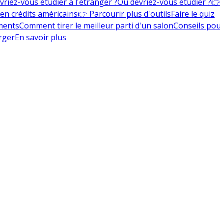
vriez-vous étudier à l'étranger ?
Où devriez-vous étudier ?
👉
en crédits américains
👉 Parcourir plus d'outils
Faire le quiz
ments
Comment tirer le meilleur parti d'un salon
Conseils pou
rger
En savoir plus