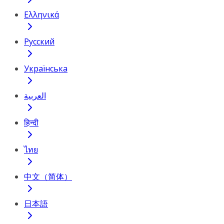
Ελληνικά
Русский
Українська
العربية
हिन्दी
ไทย
中文（简体）
日本語