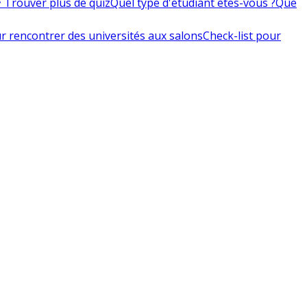
 Trouver plus de quiz
Quel type d'étudiant êtes-vous ?
Que
r rencontrer des universités aux salons
Check-list pour