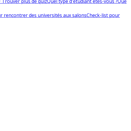
 Trouver plus de quiz
Quel type d'étudiant êtes-vous ?
Que
r rencontrer des universités aux salons
Check-list pour