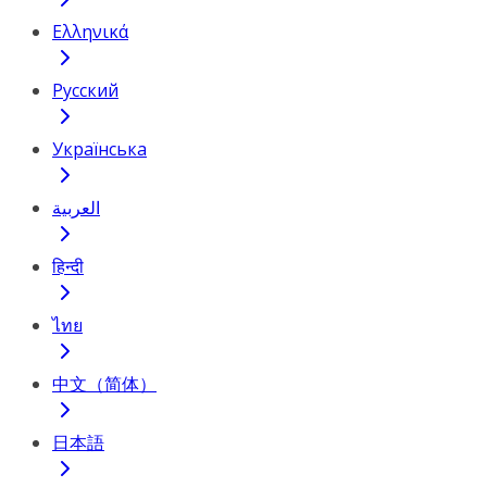
Ελληνικά
Русский
Українська
العربية
हिन्दी
ไทย
中文（简体）
日本語