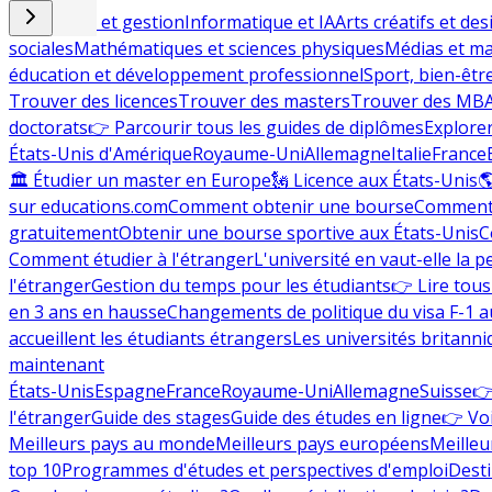
Commerce et gestion
Informatique et IA
Arts créatifs et des
sociales
Mathématiques et sciences physiques
Médias et ma
éducation et développement professionnel
Sport, bien-êtr
Trouver des licences
Trouver des masters
Trouver des MB
doctorats
👉 Parcourir tous les guides de diplômes
Explorer
États-Unis d'Amérique
Royaume-Uni
Allemagne
Italie
France
🏛 Étudier un master en Europe
🗽 Licence aux États-Unis

sur educations.com
Comment obtenir une bourse
Comment 
gratuitement
Obtenir une bourse sportive aux États-Unis
C
Comment étudier à l'étranger
L'université en vaut-elle la p
l'étranger
Gestion du temps pour les étudiants
👉 Lire tous 
en 3 ans en hausse
Changements de politique du visa F-1 a
accueillent les étudiants étrangers
Les universités britanni
maintenant
États-Unis
Espagne
France
Royaume-Uni
Allemagne
Suisse
👉
l'étranger
Guide des stages
Guide des études en ligne
👉 Voi
Meilleurs pays au monde
Meilleurs pays européens
Meilleu
top 10
Programmes d'études et perspectives d'emploi
Desti