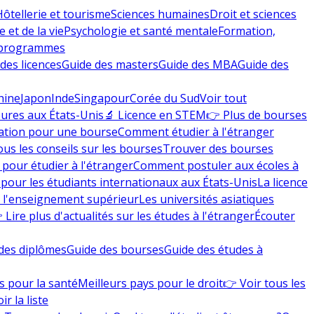
Hôtellerie et tourisme
Sciences humaines
Droit et sciences
 et de la vie
Psychologie et santé mentale
Formation,
 programmes
des licences
Guide des masters
Guide des MBA
Guide des
hine
Japon
Inde
Singapour
Corée du Sud
Voir tout
eures aux États-Unis
🔬 Licence en STEM
👉 Plus de bourses
ation pour une bourse
Comment étudier à l'étranger
ous les conseils sur les bourses
Trouver des bourses
 pour étudier à l'étranger
Comment postuler aux écoles à
pour les étudiants internationaux aux États-Unis
La licence
e l'enseignement supérieur
Les universités asiatiques
 Lire plus d'actualités sur les études à l'étranger
Écouter
des diplômes
Guide des bourses
Guide des études à
s pour la santé
Meilleurs pays pour le droit
👉 Voir tous les
ir la liste