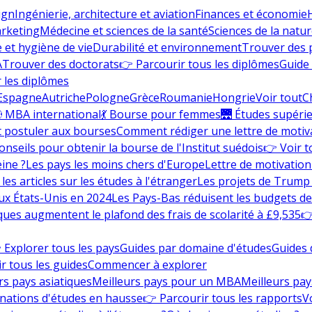
ign
Ingénierie, architecture et aviation
Finances et économie
rketing
Médecine et sciences de la santé
Sciences de la nature
e et hygiène de vie
Durabilité et environnement
Trouver des
A
Trouver des doctorats
👉 Parcourir tous les diplômes
Guide 
 les diplômes
Espagne
Autriche
Pologne
Grèce
Roumanie
Hongrie
Voir tout
C
 MBA international
💃 Bourse pour femmes
🌉 Études supéri
postuler aux bourses
Comment rédiger une lettre de motiv
onseils pour obtenir la bourse de l'Institut suédois
👉 Voir t
eine ?
Les pays les moins chers d'Europe
Lettre de motivation
les articles sur les études à l'étranger
Les projets de Trump 
ux États-Unis en 2024
Les Pays-Bas réduisent les budgets d
ques augmentent le plafond des frais de scolarité à £9,535
👉
 Explorer tous les pays
Guides par domaine d'études
Guides 
r tous les guides
Commencer à explorer
rs pays asiatiques
Meilleurs pays pour un MBA
Meilleurs pay
nations d'études en hausse
👉 Parcourir tous les rapports
Vo