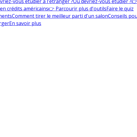
vriez-vous étudier à l'étranger ?
Où devriez-vous étudier ?
👉
en crédits américains
👉 Parcourir plus d'outils
Faire le quiz
ments
Comment tirer le meilleur parti d'un salon
Conseils pou
rger
En savoir plus