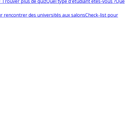
 Trouver plus de quiz
Quel type d'étudiant êtes-vous ?
Que
r rencontrer des universités aux salons
Check-list pour