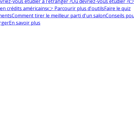
vriez-vous étudier à l'étranger ?
Où devriez-vous étudier ?
👉
en crédits américains
👉 Parcourir plus d'outils
Faire le quiz
ments
Comment tirer le meilleur parti d'un salon
Conseils pou
rger
En savoir plus