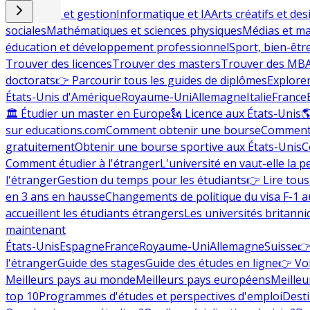
Commerce et gestion
Informatique et IA
Arts créatifs et des
sociales
Mathématiques et sciences physiques
Médias et ma
éducation et développement professionnel
Sport, bien-êtr
Trouver des licences
Trouver des masters
Trouver des MB
doctorats
👉 Parcourir tous les guides de diplômes
Explorer
États-Unis d'Amérique
Royaume-Uni
Allemagne
Italie
France
🏛 Étudier un master en Europe
🗽 Licence aux États-Unis

sur educations.com
Comment obtenir une bourse
Comment 
gratuitement
Obtenir une bourse sportive aux États-Unis
C
Comment étudier à l'étranger
L'université en vaut-elle la p
l'étranger
Gestion du temps pour les étudiants
👉 Lire tous 
en 3 ans en hausse
Changements de politique du visa F-1 a
accueillent les étudiants étrangers
Les universités britanni
maintenant
États-Unis
Espagne
France
Royaume-Uni
Allemagne
Suisse
👉
l'étranger
Guide des stages
Guide des études en ligne
👉 Voi
Meilleurs pays au monde
Meilleurs pays européens
Meilleu
top 10
Programmes d'études et perspectives d'emploi
Desti