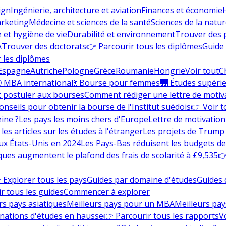
ign
Ingénierie, architecture et aviation
Finances et économie
rketing
Médecine et sciences de la santé
Sciences de la nature
e et hygiène de vie
Durabilité et environnement
Trouver des
A
Trouver des doctorats
👉 Parcourir tous les diplômes
Guide 
 les diplômes
Espagne
Autriche
Pologne
Grèce
Roumanie
Hongrie
Voir tout
C
 MBA international
💃 Bourse pour femmes
🌉 Études supéri
postuler aux bourses
Comment rédiger une lettre de motiv
onseils pour obtenir la bourse de l'Institut suédois
👉 Voir t
eine ?
Les pays les moins chers d'Europe
Lettre de motivation
les articles sur les études à l'étranger
Les projets de Trump 
ux États-Unis en 2024
Les Pays-Bas réduisent les budgets d
ques augmentent le plafond des frais de scolarité à £9,535
👉
 Explorer tous les pays
Guides par domaine d'études
Guides 
r tous les guides
Commencer à explorer
rs pays asiatiques
Meilleurs pays pour un MBA
Meilleurs pay
nations d'études en hausse
👉 Parcourir tous les rapports
Vo