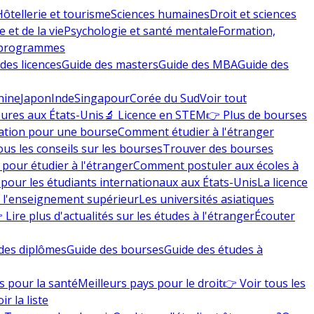
Hôtellerie et tourisme
Sciences humaines
Droit et sciences
 et de la vie
Psychologie et santé mentale
Formation,
 programmes
des licences
Guide des masters
Guide des MBA
Guide des
hine
Japon
Inde
Singapour
Corée du Sud
Voir tout
eures aux États-Unis
🔬 Licence en STEM
👉 Plus de bourses
ation pour une bourse
Comment étudier à l'étranger
ous les conseils sur les bourses
Trouver des bourses
 pour étudier à l'étranger
Comment postuler aux écoles à
pour les étudiants internationaux aux États-Unis
La licence
e l'enseignement supérieur
Les universités asiatiques
 Lire plus d'actualités sur les études à l'étranger
Écouter
des diplômes
Guide des bourses
Guide des études à
s pour la santé
Meilleurs pays pour le droit
👉 Voir tous les
ir la liste