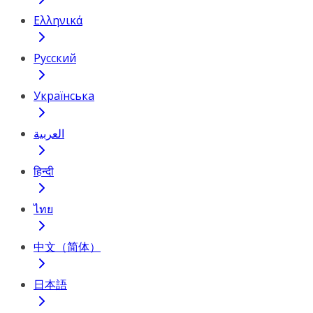
Ελληνικά
Русский
Українська
العربية
हिन्दी
ไทย
中文（简体）
日本語