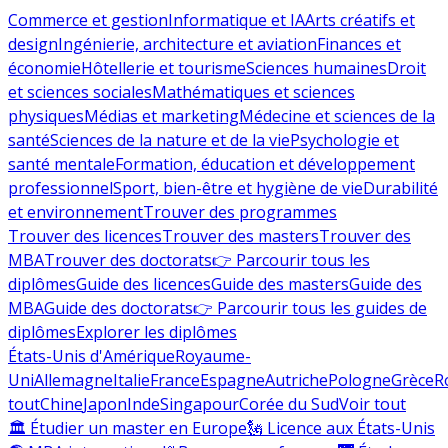
Commerce et gestion
Informatique et IA
Arts créatifs et
design
Ingénierie, architecture et aviation
Finances et
économie
Hôtellerie et tourisme
Sciences humaines
Droit
et sciences sociales
Mathématiques et sciences
physiques
Médias et marketing
Médecine et sciences de la
santé
Sciences de la nature et de la vie
Psychologie et
santé mentale
Formation, éducation et développement
professionnel
Sport, bien-être et hygiène de vie
Durabilité
et environnement
Trouver des programmes
Trouver des licences
Trouver des masters
Trouver des
MBA
Trouver des doctorats
👉 Parcourir tous les
diplômes
Guide des licences
Guide des masters
Guide des
MBA
Guide des doctorats
👉 Parcourir tous les guides de
diplômes
Explorer les diplômes
États-Unis d'Amérique
Royaume-
Uni
Allemagne
Italie
France
Espagne
Autriche
Pologne
Grèce
R
tout
Chine
Japon
Inde
Singapour
Corée du Sud
Voir tout
🏛 Étudier un master en Europe
🗽 Licence aux États-Unis