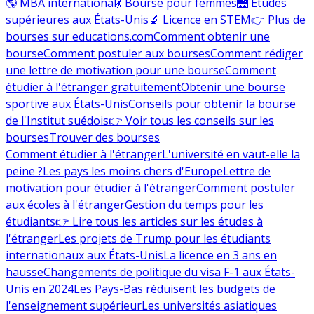
🌎 MBA international
💃 Bourse pour femmes
🌉 Études
supérieures aux États-Unis
🔬 Licence en STEM
👉 Plus de
bourses sur educations.com
Comment obtenir une
bourse
Comment postuler aux bourses
Comment rédiger
une lettre de motivation pour une bourse
Comment
étudier à l'étranger gratuitement
Obtenir une bourse
sportive aux États-Unis
Conseils pour obtenir la bourse
de l'Institut suédois
👉 Voir tous les conseils sur les
bourses
Trouver des bourses
Comment étudier à l'étranger
L'université en vaut-elle la
peine ?
Les pays les moins chers d'Europe
Lettre de
motivation pour étudier à l'étranger
Comment postuler
aux écoles à l'étranger
Gestion du temps pour les
étudiants
👉 Lire tous les articles sur les études à
l'étranger
Les projets de Trump pour les étudiants
internationaux aux États-Unis
La licence en 3 ans en
hausse
Changements de politique du visa F-1 aux États-
Unis en 2024
Les Pays-Bas réduisent les budgets de
l'enseignement supérieur
Les universités asiatiques