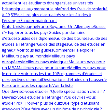
accueillent les étudiants étrangers
Les universités
britanniques augmentent le plafond des frais de scolarité
à £9,535
👉 Lire plus d'actualités sur les études à
l'étranger
Écouter maintenant
États-Unis
Espagne
France
Royaume-Uni
Allemagne
Suisse
👉 Explorer tous les pays
Guides par domaine
d'études
Guides des diplômes
Guide des bourses
Guide des
études à l'étranger
Guide des stages
Guide des études en
ligne
👉 Voir tous les guides
Commencer à explorer
Meilleurs pays au monde
Meilleurs pays
européens
Meilleurs pays asiatiques
Meilleurs pays pour
un MBA
Meilleurs pays pour la santé
Meilleurs pays pour
le droit
👉 Voir tous les top 10
Programmes d'études et
perspectives d'emploi
Destinations d'études en hausse
👉
Parcourir tous les rapports
Voir la liste
Que devriez-vous étudier ?
Quelle spécialisation choisir ?
Devriez-vous étudier à l'étranger ?
Où devriez-vous
étudier ?
👉 Trouver plus de quiz
Quel type d'étudiant
êtes-vous ?
Que faire avec un diplôme de psychologie ?