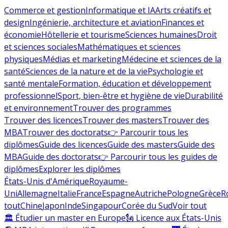
Commerce et gestion
Informatique et IA
Arts créatifs et
design
Ingénierie, architecture et aviation
Finances et
économie
Hôtellerie et tourisme
Sciences humaines
Droit
et sciences sociales
Mathématiques et sciences
physiques
Médias et marketing
Médecine et sciences de la
santé
Sciences de la nature et de la vie
Psychologie et
santé mentale
Formation, éducation et développement
professionnel
Sport, bien-être et hygiène de vie
Durabilité
et environnement
Trouver des programmes
Trouver des licences
Trouver des masters
Trouver des
MBA
Trouver des doctorats
👉 Parcourir tous les
diplômes
Guide des licences
Guide des masters
Guide des
MBA
Guide des doctorats
👉 Parcourir tous les guides de
diplômes
Explorer les diplômes
États-Unis d'Amérique
Royaume-
Uni
Allemagne
Italie
France
Espagne
Autriche
Pologne
Grèce
R
tout
Chine
Japon
Inde
Singapour
Corée du Sud
Voir tout
🏛 Étudier un master en Europe
🗽 Licence aux États-Unis