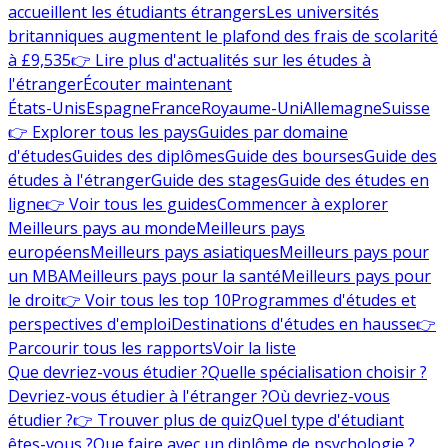
accueillent les étudiants étrangers
Les universités
britanniques augmentent le plafond des frais de scolarité
à £9,535
👉 Lire plus d'actualités sur les études à
l'étranger
Écouter maintenant
États-Unis
Espagne
France
Royaume-Uni
Allemagne
Suisse
👉 Explorer tous les pays
Guides par domaine
d'études
Guides des diplômes
Guide des bourses
Guide des
études à l'étranger
Guide des stages
Guide des études en
ligne
👉 Voir tous les guides
Commencer à explorer
Meilleurs pays au monde
Meilleurs pays
européens
Meilleurs pays asiatiques
Meilleurs pays pour
un MBA
Meilleurs pays pour la santé
Meilleurs pays pour
le droit
👉 Voir tous les top 10
Programmes d'études et
perspectives d'emploi
Destinations d'études en hausse
👉
Parcourir tous les rapports
Voir la liste
Que devriez-vous étudier ?
Quelle spécialisation choisir ?
Devriez-vous étudier à l'étranger ?
Où devriez-vous
étudier ?
👉 Trouver plus de quiz
Quel type d'étudiant
êtes-vous ?
Que faire avec un diplôme de psychologie ?