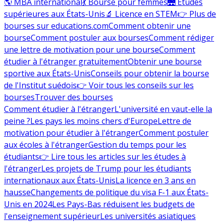
🌎 MBA international
💃 Bourse pour femmes
🌉 Études
supérieures aux États-Unis
🔬 Licence en STEM
👉 Plus de
bourses sur educations.com
Comment obtenir une
bourse
Comment postuler aux bourses
Comment rédiger
une lettre de motivation pour une bourse
Comment
étudier à l'étranger gratuitement
Obtenir une bourse
sportive aux États-Unis
Conseils pour obtenir la bourse
de l'Institut suédois
👉 Voir tous les conseils sur les
bourses
Trouver des bourses
Comment étudier à l'étranger
L'université en vaut-elle la
peine ?
Les pays les moins chers d'Europe
Lettre de
motivation pour étudier à l'étranger
Comment postuler
aux écoles à l'étranger
Gestion du temps pour les
étudiants
👉 Lire tous les articles sur les études à
l'étranger
Les projets de Trump pour les étudiants
internationaux aux États-Unis
La licence en 3 ans en
hausse
Changements de politique du visa F-1 aux États-
Unis en 2024
Les Pays-Bas réduisent les budgets de
l'enseignement supérieur
Les universités asiatiques