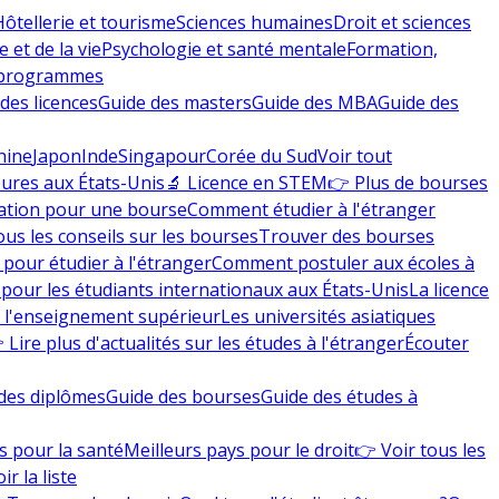
Hôtellerie et tourisme
Sciences humaines
Droit et sciences
 et de la vie
Psychologie et santé mentale
Formation,
 programmes
des licences
Guide des masters
Guide des MBA
Guide des
hine
Japon
Inde
Singapour
Corée du Sud
Voir tout
eures aux États-Unis
🔬 Licence en STEM
👉 Plus de bourses
ation pour une bourse
Comment étudier à l'étranger
ous les conseils sur les bourses
Trouver des bourses
 pour étudier à l'étranger
Comment postuler aux écoles à
pour les étudiants internationaux aux États-Unis
La licence
e l'enseignement supérieur
Les universités asiatiques
 Lire plus d'actualités sur les études à l'étranger
Écouter
des diplômes
Guide des bourses
Guide des études à
s pour la santé
Meilleurs pays pour le droit
👉 Voir tous les
ir la liste