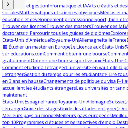
Commerce et gestion
Informatique et IA
Arts créatifs et des
sociales
Mathématiques et sciences physiques
Médias et ma
éducation et développement professionnel
Sport, bien-êtr
Trouver des licences
Trouver des masters
Trouver des MB
doctorats
👉 Parcourir tous les guides de diplômes
Explorer
États-Unis d'Amérique
Royaume-Uni
Allemagne
Italie
France
🏛 Étudier un master en Europe
🗽 Licence aux États-Unis

sur educations.com
Comment obtenir une bourse
Comment 
gratuitement
Obtenir une bourse sportive aux États-Unis
C
Comment étudier à l'étranger
L'université en vaut-elle la p
l'étranger
Gestion du temps pour les étudiants
👉 Lire tous 
en 3 ans en hausse
Changements de politique du visa F-1 a
accueillent les étudiants étrangers
Les universités britanni
maintenant
États-Unis
Espagne
France
Royaume-Uni
Allemagne
Suisse
👉
l'étranger
Guide des stages
Guide des études en ligne
👉 Voi
Meilleurs pays au monde
Meilleurs pays européens
Meilleu
top 10
Programmes d'études et perspectives d'emploi
Desti