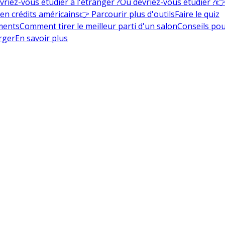
vriez-vous étudier à l'étranger ?
Où devriez-vous étudier ?
👉
en crédits américains
👉 Parcourir plus d'outils
Faire le quiz
ments
Comment tirer le meilleur parti d'un salon
Conseils pou
rger
En savoir plus