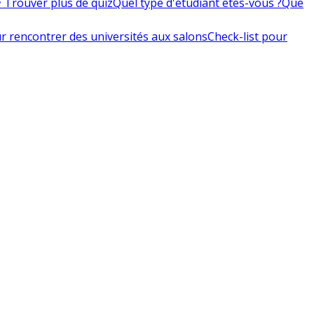
 Trouver plus de quiz
Quel type d'étudiant êtes-vous ?
Que
r rencontrer des universités aux salons
Check-list pour