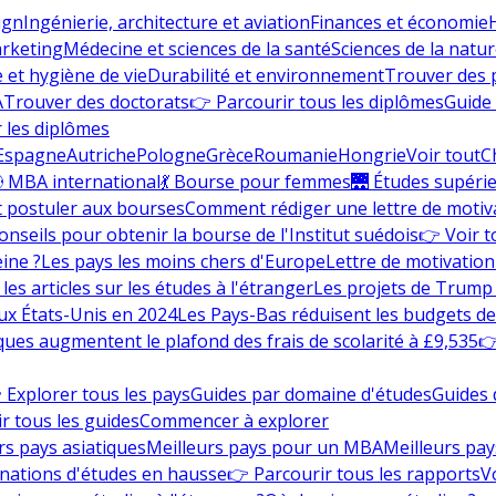
ign
Ingénierie, architecture et aviation
Finances et économie
rketing
Médecine et sciences de la santé
Sciences de la nature
e et hygiène de vie
Durabilité et environnement
Trouver des
A
Trouver des doctorats
👉 Parcourir tous les diplômes
Guide 
 les diplômes
Espagne
Autriche
Pologne
Grèce
Roumanie
Hongrie
Voir tout
C
 MBA international
💃 Bourse pour femmes
🌉 Études supéri
postuler aux bourses
Comment rédiger une lettre de motiv
onseils pour obtenir la bourse de l'Institut suédois
👉 Voir t
eine ?
Les pays les moins chers d'Europe
Lettre de motivation
les articles sur les études à l'étranger
Les projets de Trump 
ux États-Unis en 2024
Les Pays-Bas réduisent les budgets d
ques augmentent le plafond des frais de scolarité à £9,535
👉
 Explorer tous les pays
Guides par domaine d'études
Guides 
r tous les guides
Commencer à explorer
rs pays asiatiques
Meilleurs pays pour un MBA
Meilleurs pay
nations d'études en hausse
👉 Parcourir tous les rapports
Vo