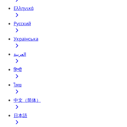
Ελληνικά
Русский
Українська
العربية
हिन्दी
ไทย
中文（简体）
日本語