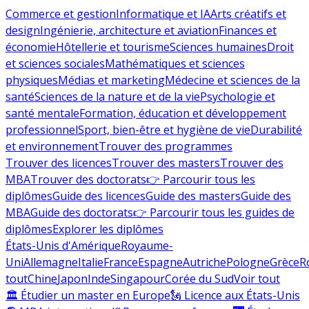
Commerce et gestion
Informatique et IA
Arts créatifs et
design
Ingénierie, architecture et aviation
Finances et
économie
Hôtellerie et tourisme
Sciences humaines
Droit
et sciences sociales
Mathématiques et sciences
physiques
Médias et marketing
Médecine et sciences de la
santé
Sciences de la nature et de la vie
Psychologie et
santé mentale
Formation, éducation et développement
professionnel
Sport, bien-être et hygiène de vie
Durabilité
et environnement
Trouver des programmes
Trouver des licences
Trouver des masters
Trouver des
MBA
Trouver des doctorats
👉 Parcourir tous les
diplômes
Guide des licences
Guide des masters
Guide des
MBA
Guide des doctorats
👉 Parcourir tous les guides de
diplômes
Explorer les diplômes
États-Unis d'Amérique
Royaume-
Uni
Allemagne
Italie
France
Espagne
Autriche
Pologne
Grèce
R
tout
Chine
Japon
Inde
Singapour
Corée du Sud
Voir tout
🏛 Étudier un master en Europe
🗽 Licence aux États-Unis