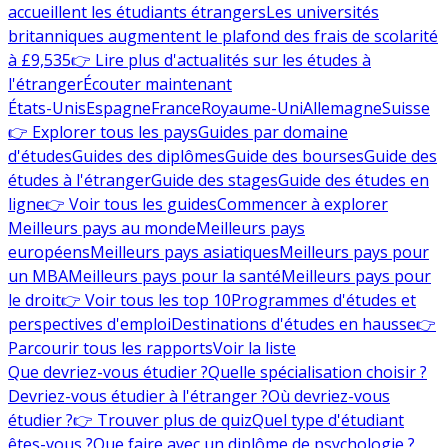
accueillent les étudiants étrangers
Les universités
britanniques augmentent le plafond des frais de scolarité
à £9,535
👉 Lire plus d'actualités sur les études à
l'étranger
Écouter maintenant
États-Unis
Espagne
France
Royaume-Uni
Allemagne
Suisse
👉 Explorer tous les pays
Guides par domaine
d'études
Guides des diplômes
Guide des bourses
Guide des
études à l'étranger
Guide des stages
Guide des études en
ligne
👉 Voir tous les guides
Commencer à explorer
Meilleurs pays au monde
Meilleurs pays
européens
Meilleurs pays asiatiques
Meilleurs pays pour
un MBA
Meilleurs pays pour la santé
Meilleurs pays pour
le droit
👉 Voir tous les top 10
Programmes d'études et
perspectives d'emploi
Destinations d'études en hausse
👉
Parcourir tous les rapports
Voir la liste
Que devriez-vous étudier ?
Quelle spécialisation choisir ?
Devriez-vous étudier à l'étranger ?
Où devriez-vous
étudier ?
👉 Trouver plus de quiz
Quel type d'étudiant
êtes-vous ?
Que faire avec un diplôme de psychologie ?