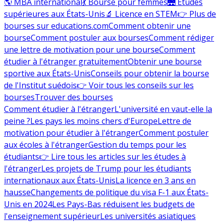
🌎 MBA international
💃 Bourse pour femmes
🌉 Études
supérieures aux États-Unis
🔬 Licence en STEM
👉 Plus de
bourses sur educations.com
Comment obtenir une
bourse
Comment postuler aux bourses
Comment rédiger
une lettre de motivation pour une bourse
Comment
étudier à l'étranger gratuitement
Obtenir une bourse
sportive aux États-Unis
Conseils pour obtenir la bourse
de l'Institut suédois
👉 Voir tous les conseils sur les
bourses
Trouver des bourses
Comment étudier à l'étranger
L'université en vaut-elle la
peine ?
Les pays les moins chers d'Europe
Lettre de
motivation pour étudier à l'étranger
Comment postuler
aux écoles à l'étranger
Gestion du temps pour les
étudiants
👉 Lire tous les articles sur les études à
l'étranger
Les projets de Trump pour les étudiants
internationaux aux États-Unis
La licence en 3 ans en
hausse
Changements de politique du visa F-1 aux États-
Unis en 2024
Les Pays-Bas réduisent les budgets de
l'enseignement supérieur
Les universités asiatiques