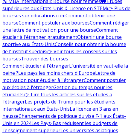
🌎 MBA international
💃 Bourse pour femmes
🌉 Études
supérieures aux États-Unis
🔬 Licence en STEM
👉 Plus de
bourses sur educations.com
Comment obtenir une
bourse
Comment postuler aux bourses
Comment rédiger
une lettre de motivation pour une bourse
Comment
étudier à l'étranger gratuitement
Obtenir une bourse
sportive aux États-Unis
Conseils pour obtenir la bourse
de l'Institut suédois
👉 Voir tous les conseils sur les
bourses
Trouver des bourses
Comment étudier à l'étranger
L'université en vaut-elle la
peine ?
Les pays les moins chers d'Europe
Lettre de
motivation pour étudier à l'étranger
Comment postuler
aux écoles à l'étranger
Gestion du temps pour les
étudiants
👉 Lire tous les articles sur les études à
l'étranger
Les projets de Trump pour les étudiants
internationaux aux États-Unis
La licence en 3 ans en
hausse
Changements de politique du visa F-1 aux États-
Unis en 2024
Les Pays-Bas réduisent les budgets de
l'enseignement supérieur
Les universités asiatiques