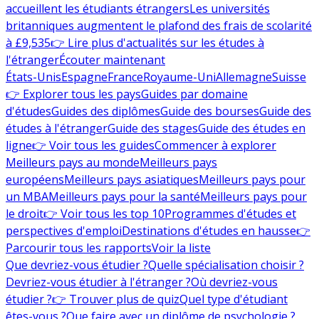
accueillent les étudiants étrangers
Les universités
britanniques augmentent le plafond des frais de scolarité
à £9,535
👉 Lire plus d'actualités sur les études à
l'étranger
Écouter maintenant
États-Unis
Espagne
France
Royaume-Uni
Allemagne
Suisse
👉 Explorer tous les pays
Guides par domaine
d'études
Guides des diplômes
Guide des bourses
Guide des
études à l'étranger
Guide des stages
Guide des études en
ligne
👉 Voir tous les guides
Commencer à explorer
Meilleurs pays au monde
Meilleurs pays
européens
Meilleurs pays asiatiques
Meilleurs pays pour
un MBA
Meilleurs pays pour la santé
Meilleurs pays pour
le droit
👉 Voir tous les top 10
Programmes d'études et
perspectives d'emploi
Destinations d'études en hausse
👉
Parcourir tous les rapports
Voir la liste
Que devriez-vous étudier ?
Quelle spécialisation choisir ?
Devriez-vous étudier à l'étranger ?
Où devriez-vous
étudier ?
👉 Trouver plus de quiz
Quel type d'étudiant
êtes-vous ?
Que faire avec un diplôme de psychologie ?