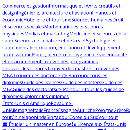
Commerce et gestion
Informatique et IA
Arts créatifs et
design
Ingénierie, architecture et aviation
Finances et
économie
Hôtellerie et tourisme
Sciences humaines
Droit
et sciences sociales
Mathématiques et sciences
physiques
Médias et marketing
Médecine et sciences de la
santé
Sciences de la nature et de la vie
Psychologie et
santé mentale
Formation, éducation et développement
professionnel
Sport, bien-être et hygiène de vie
Durabilité
et environnement
Trouver des programmes
Trouver des licences
Trouver des masters
Trouver des
MBA
Trouver des doctorats
👉 Parcourir tous les
diplômes
Guide des licences
Guide des masters
Guide des
MBA
Guide des doctorats
👉 Parcourir tous les guides de
diplômes
Explorer les diplômes
États-Unis d'Amérique
Royaume-
Uni
Allemagne
Italie
France
Espagne
Autriche
Pologne
Grèce
R
tout
Chine
Japon
Inde
Singapour
Corée du Sud
Voir tout
🏛 Étudier un master en Europe
🗽 Licence aux États-Unis