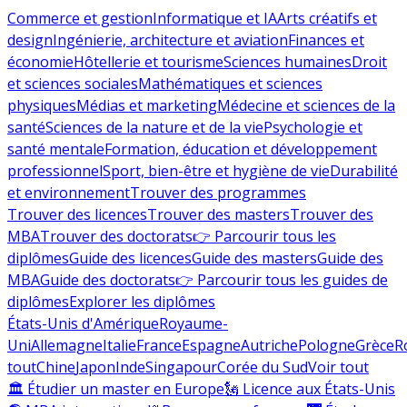
Commerce et gestion
Informatique et IA
Arts créatifs et
design
Ingénierie, architecture et aviation
Finances et
économie
Hôtellerie et tourisme
Sciences humaines
Droit
et sciences sociales
Mathématiques et sciences
physiques
Médias et marketing
Médecine et sciences de la
santé
Sciences de la nature et de la vie
Psychologie et
santé mentale
Formation, éducation et développement
professionnel
Sport, bien-être et hygiène de vie
Durabilité
et environnement
Trouver des programmes
Trouver des licences
Trouver des masters
Trouver des
MBA
Trouver des doctorats
👉 Parcourir tous les
diplômes
Guide des licences
Guide des masters
Guide des
MBA
Guide des doctorats
👉 Parcourir tous les guides de
diplômes
Explorer les diplômes
États-Unis d'Amérique
Royaume-
Uni
Allemagne
Italie
France
Espagne
Autriche
Pologne
Grèce
R
tout
Chine
Japon
Inde
Singapour
Corée du Sud
Voir tout
🏛 Étudier un master en Europe
🗽 Licence aux États-Unis