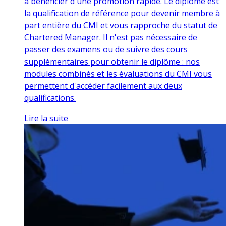
à bénéficier d'une promotion rapide. Le diplôme est
la qualification de référence pour devenir membre à
part entière du CMI et vous rapproche du statut de
Chartered Manager. Il n'est pas nécessaire de
passer des examens ou de suivre des cours
supplémentaires pour obtenir le diplôme : nos
modules combinés et les évaluations du CMI vous
permettent d'accéder facilement aux deux
qualifications.
Lire la suite