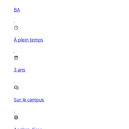
BA
À plein temps
3
ans
Sur le campus