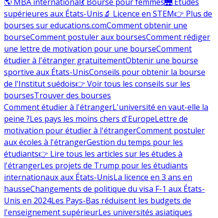
🌎 MBA international
💃 Bourse pour femmes
🌉 Études
supérieures aux États-Unis
🔬 Licence en STEM
👉 Plus de
bourses sur educations.com
Comment obtenir une
bourse
Comment postuler aux bourses
Comment rédiger
une lettre de motivation pour une bourse
Comment
étudier à l'étranger gratuitement
Obtenir une bourse
sportive aux États-Unis
Conseils pour obtenir la bourse
de l'Institut suédois
👉 Voir tous les conseils sur les
bourses
Trouver des bourses
Comment étudier à l'étranger
L'université en vaut-elle la
peine ?
Les pays les moins chers d'Europe
Lettre de
motivation pour étudier à l'étranger
Comment postuler
aux écoles à l'étranger
Gestion du temps pour les
étudiants
👉 Lire tous les articles sur les études à
l'étranger
Les projets de Trump pour les étudiants
internationaux aux États-Unis
La licence en 3 ans en
hausse
Changements de politique du visa F-1 aux États-
Unis en 2024
Les Pays-Bas réduisent les budgets de
l'enseignement supérieur
Les universités asiatiques