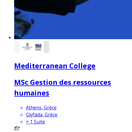
Mediterranean College
MSc Gestion des ressources
humaines
Athens, Grèce
Glyfada, Grèce
+
1
Suite