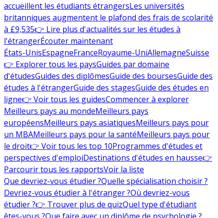
accueillent les étudiants étrangers
Les universités
britanniques augmentent le plafond des frais de scolarité
à £9,535
👉 Lire plus d'actualités sur les études à
l'étranger
Écouter maintenant
États-Unis
Espagne
France
Royaume-Uni
Allemagne
Suisse
👉 Explorer tous les pays
Guides par domaine
d'études
Guides des diplômes
Guide des bourses
Guide des
études à l'étranger
Guide des stages
Guide des études en
ligne
👉 Voir tous les guides
Commencer à explorer
Meilleurs pays au monde
Meilleurs pays
européens
Meilleurs pays asiatiques
Meilleurs pays pour
un MBA
Meilleurs pays pour la santé
Meilleurs pays pour
le droit
👉 Voir tous les top 10
Programmes d'études et
perspectives d'emploi
Destinations d'études en hausse
👉
Parcourir tous les rapports
Voir la liste
Que devriez-vous étudier ?
Quelle spécialisation choisir ?
Devriez-vous étudier à l'étranger ?
Où devriez-vous
étudier ?
👉 Trouver plus de quiz
Quel type d'étudiant
êtes-vous ?
Que faire avec un diplôme de psychologie ?