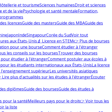
Hôtellerie et tourisme
Sciences humaines
Droit et sciences
 et de la vie
Psychologie et santé mentale
Formation,
 programmes
des licences
Guide des masters
Guide des MBA
Guide des
hine
Japon
Inde
Singapour
Corée du Sud
Voir tout
eures aux États-Unis
🔬 Licence en STEM
👉 Plus de bourses
ation pour une bourse
Comment étudier à l'étranger
ous les conseils sur les bourses
Trouver des bourses
 pour étudier à l'étranger
Comment postuler aux écoles à
pour les étudiants internationaux aux États-Unis
La licence
e l'enseignement supérieur
Les universités asiatiques
 Lire plus d'actualités sur les études à l'étranger
Écouter
des diplômes
Guide des bourses
Guide des études à
s pour la santé
Meilleurs pays pour le droit
👉 Voir tous les
ir la liste