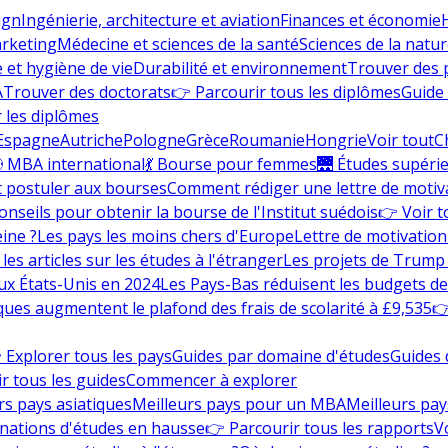
ign
Ingénierie, architecture et aviation
Finances et économie
rketing
Médecine et sciences de la santé
Sciences de la nature
e et hygiène de vie
Durabilité et environnement
Trouver des
A
Trouver des doctorats
👉 Parcourir tous les diplômes
Guide 
 les diplômes
Espagne
Autriche
Pologne
Grèce
Roumanie
Hongrie
Voir tout
C
 MBA international
💃 Bourse pour femmes
🌉 Études supéri
postuler aux bourses
Comment rédiger une lettre de motiv
onseils pour obtenir la bourse de l'Institut suédois
👉 Voir t
eine ?
Les pays les moins chers d'Europe
Lettre de motivation
les articles sur les études à l'étranger
Les projets de Trump 
ux États-Unis en 2024
Les Pays-Bas réduisent les budgets d
ques augmentent le plafond des frais de scolarité à £9,535
👉
 Explorer tous les pays
Guides par domaine d'études
Guides 
r tous les guides
Commencer à explorer
rs pays asiatiques
Meilleurs pays pour un MBA
Meilleurs pay
nations d'études en hausse
👉 Parcourir tous les rapports
Vo