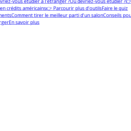
vriez-vous étudier à l'étranger ?
Où devriez-vous étudier ?
👉
en crédits américains
👉 Parcourir plus d'outils
Faire le quiz
ments
Comment tirer le meilleur parti d'un salon
Conseils pou
rger
En savoir plus