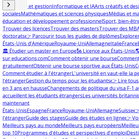
Commerce et gestion
Informatique et IA
Arts créatifs et des
sociales
Mathématiques et sciences physiques
Médias et ma
éducation et développement professionnel
Sport, bien-êtr
Trouver des licences
Trouver des masters
Trouver des MB
doctorats
👉 Parcourir tous les guides de diplômes
Explorer
États-Unis d'Amérique
Royaume-Uni
Allemagne
Italie
France
🏛 Étudier un master en Europe
🗽 Licence aux États-Unis

sur educations.com
Comment obtenir une bourse
Comment 
gratuitement
Obtenir une bourse sportive aux États-Unis
C
Comment étudier à l'étranger
L'université en vaut-elle la p
l'étranger
Gestion du temps pour les étudiants
👉 Lire tous 
en 3 ans en hausse
Changements de politique du visa F-1 a
accueillent les étudiants étrangers
Les universités britanni
maintenant
États-Unis
Espagne
France
Royaume-Uni
Allemagne
Suisse
👉
l'étranger
Guide des stages
Guide des études en ligne
👉 Voi
Meilleurs pays au monde
Meilleurs pays européens
Meilleu
top 10
Programmes d'études et perspectives d'emploi
Desti