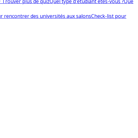
 Trouver plus de quiz
Quel type d'étudiant êtes-vous ?
Que
r rencontrer des universités aux salons
Check-list pour