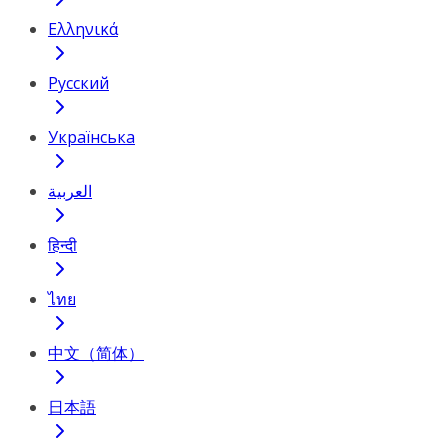
Ελληνικά
Русский
Українська
العربية
हिन्दी
ไทย
中文（简体）
日本語