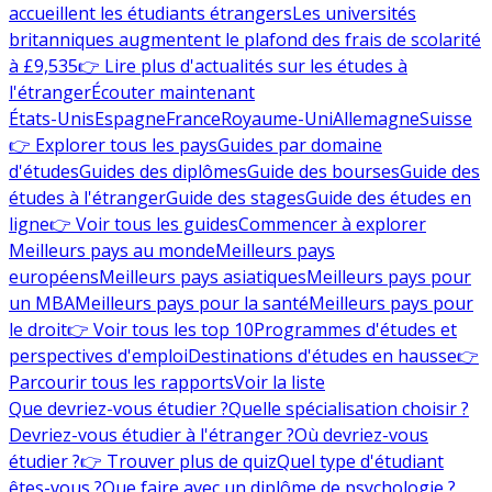
accueillent les étudiants étrangers
Les universités
britanniques augmentent le plafond des frais de scolarité
à £9,535
👉 Lire plus d'actualités sur les études à
l'étranger
Écouter maintenant
États-Unis
Espagne
France
Royaume-Uni
Allemagne
Suisse
👉 Explorer tous les pays
Guides par domaine
d'études
Guides des diplômes
Guide des bourses
Guide des
études à l'étranger
Guide des stages
Guide des études en
ligne
👉 Voir tous les guides
Commencer à explorer
Meilleurs pays au monde
Meilleurs pays
européens
Meilleurs pays asiatiques
Meilleurs pays pour
un MBA
Meilleurs pays pour la santé
Meilleurs pays pour
le droit
👉 Voir tous les top 10
Programmes d'études et
perspectives d'emploi
Destinations d'études en hausse
👉
Parcourir tous les rapports
Voir la liste
Que devriez-vous étudier ?
Quelle spécialisation choisir ?
Devriez-vous étudier à l'étranger ?
Où devriez-vous
étudier ?
👉 Trouver plus de quiz
Quel type d'étudiant
êtes-vous ?
Que faire avec un diplôme de psychologie ?