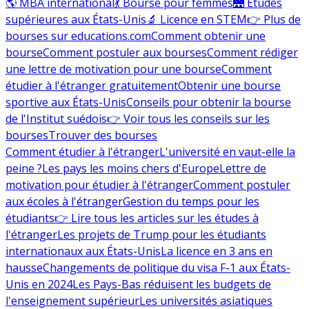
🌎 MBA international
💃 Bourse pour femmes
🌉 Études
supérieures aux États-Unis
🔬 Licence en STEM
👉 Plus de
bourses sur educations.com
Comment obtenir une
bourse
Comment postuler aux bourses
Comment rédiger
une lettre de motivation pour une bourse
Comment
étudier à l'étranger gratuitement
Obtenir une bourse
sportive aux États-Unis
Conseils pour obtenir la bourse
de l'Institut suédois
👉 Voir tous les conseils sur les
bourses
Trouver des bourses
Comment étudier à l'étranger
L'université en vaut-elle la
peine ?
Les pays les moins chers d'Europe
Lettre de
motivation pour étudier à l'étranger
Comment postuler
aux écoles à l'étranger
Gestion du temps pour les
étudiants
👉 Lire tous les articles sur les études à
l'étranger
Les projets de Trump pour les étudiants
internationaux aux États-Unis
La licence en 3 ans en
hausse
Changements de politique du visa F-1 aux États-
Unis en 2024
Les Pays-Bas réduisent les budgets de
l'enseignement supérieur
Les universités asiatiques