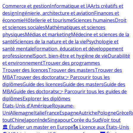
Commerce et gestion
Informatique et IA
Arts créatifs et
design
Ingénierie, architecture et aviation
Finances et
économie
Hôtellerie et tourisme
Sciences humaines
Droit
et sciences sociales
Mathématiques et sciences
physiques
Médias et marketing
Médecine et sciences de la
santé
Sciences de la nature et de la vie
Psychologie et
santé mentale
Formation, éducation et développement
professionnel
Sport, bien-être et hygiène de vie
Durabilité
et environnement
Trouver des programmes
Trouver des licences
Trouver des masters
Trouver des
MBA
Trouver des doctorats
👉 Parcourir tous les
diplômes
Guide des licences
Guide des masters
Guide des
MBA
Guide des doctorats
👉 Parcourir tous les guides de
diplômes
Explorer les diplômes
États-Unis d'Amérique
Royaume-
Uni
Allemagne
Italie
France
Espagne
Autriche
Pologne
Grèce
R
tout
Chine
Japon
Inde
Singapour
Corée du Sud
Voir tout
🏛 Étudier un master en Europe
🗽 Licence aux États-Unis