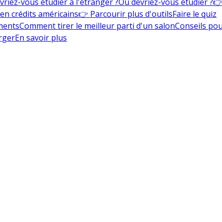
vriez-vous étudier à l'étranger ?
Où devriez-vous étudier ?
👉
en crédits américains
👉 Parcourir plus d'outils
Faire le quiz
ments
Comment tirer le meilleur parti d'un salon
Conseils pou
rger
En savoir plus