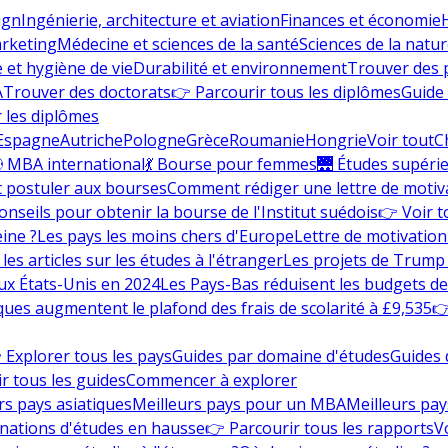
ign
Ingénierie, architecture et aviation
Finances et économie
rketing
Médecine et sciences de la santé
Sciences de la nature
e et hygiène de vie
Durabilité et environnement
Trouver des
A
Trouver des doctorats
👉 Parcourir tous les diplômes
Guide 
 les diplômes
Espagne
Autriche
Pologne
Grèce
Roumanie
Hongrie
Voir tout
C
 MBA international
💃 Bourse pour femmes
🌉 Études supéri
postuler aux bourses
Comment rédiger une lettre de motiv
onseils pour obtenir la bourse de l'Institut suédois
👉 Voir t
eine ?
Les pays les moins chers d'Europe
Lettre de motivation
les articles sur les études à l'étranger
Les projets de Trump 
ux États-Unis en 2024
Les Pays-Bas réduisent les budgets d
ques augmentent le plafond des frais de scolarité à £9,535
👉
 Explorer tous les pays
Guides par domaine d'études
Guides 
r tous les guides
Commencer à explorer
rs pays asiatiques
Meilleurs pays pour un MBA
Meilleurs pay
nations d'études en hausse
👉 Parcourir tous les rapports
Vo