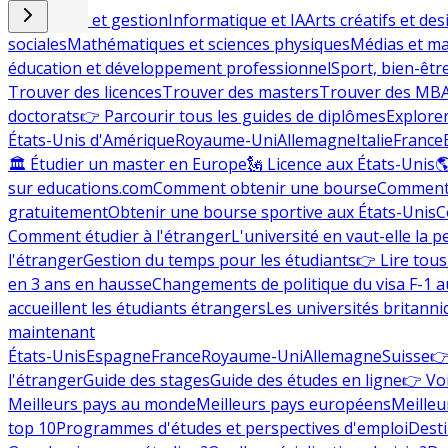
Commerce et gestion
Informatique et IA
Arts créatifs et des
sociales
Mathématiques et sciences physiques
Médias et ma
éducation et développement professionnel
Sport, bien-êtr
Trouver des licences
Trouver des masters
Trouver des MB
doctorats
👉 Parcourir tous les guides de diplômes
Explorer
États-Unis d'Amérique
Royaume-Uni
Allemagne
Italie
France
🏛 Étudier un master en Europe
🗽 Licence aux États-Unis

sur educations.com
Comment obtenir une bourse
Comment 
gratuitement
Obtenir une bourse sportive aux États-Unis
C
Comment étudier à l'étranger
L'université en vaut-elle la p
l'étranger
Gestion du temps pour les étudiants
👉 Lire tous 
en 3 ans en hausse
Changements de politique du visa F-1 a
accueillent les étudiants étrangers
Les universités britanni
maintenant
États-Unis
Espagne
France
Royaume-Uni
Allemagne
Suisse
👉
l'étranger
Guide des stages
Guide des études en ligne
👉 Voi
Meilleurs pays au monde
Meilleurs pays européens
Meilleu
top 10
Programmes d'études et perspectives d'emploi
Desti