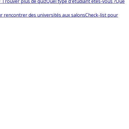
 Trouver plus de quiz
Quel type d'étudiant êtes-vous ?
Que
r rencontrer des universités aux salons
Check-list pour