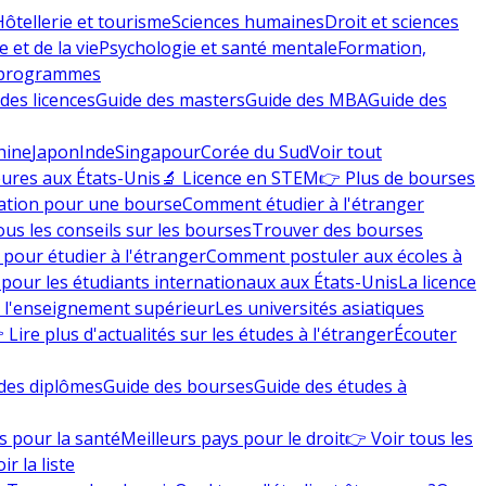
Hôtellerie et tourisme
Sciences humaines
Droit et sciences
 et de la vie
Psychologie et santé mentale
Formation,
 programmes
des licences
Guide des masters
Guide des MBA
Guide des
hine
Japon
Inde
Singapour
Corée du Sud
Voir tout
eures aux États-Unis
🔬 Licence en STEM
👉 Plus de bourses
ation pour une bourse
Comment étudier à l'étranger
ous les conseils sur les bourses
Trouver des bourses
 pour étudier à l'étranger
Comment postuler aux écoles à
pour les étudiants internationaux aux États-Unis
La licence
e l'enseignement supérieur
Les universités asiatiques
 Lire plus d'actualités sur les études à l'étranger
Écouter
des diplômes
Guide des bourses
Guide des études à
s pour la santé
Meilleurs pays pour le droit
👉 Voir tous les
ir la liste