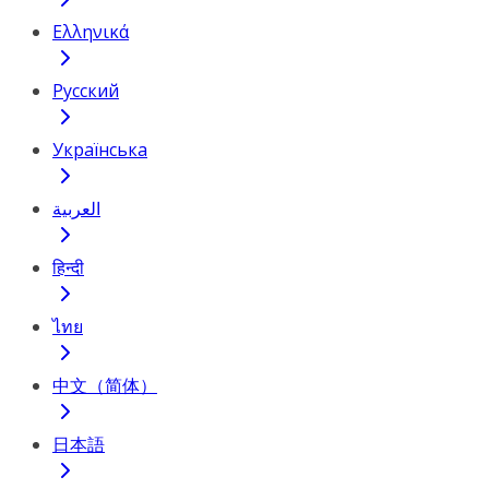
Ελληνικά
Русский
Українська
العربية
हिन्दी
ไทย
中文（简体）
日本語