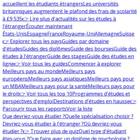
accueillent les étudiants étrangers
Les universités
britanniques augmentent le plafond des frais de scolarité
à £9,535
👉 Lire plus d'actualités sur les études à
l'étranger
Écouter maintenant
États-Unis
Espagne
France
Royaume-Uni
Allemagne
Suisse
👉 Explorer tous les pays
Guides par domaine
d'études
Guides des diplômes
Guide des bourses
Guide des
études à l'étranger
Guide des stages
Guide des études en
ligne
👉 Voir tous les guides
Commencer à explorer
Meilleurs pays au monde
Meilleurs pays
européens
Meilleurs pays asiatiques
Meilleurs pays pour
un MBA
Meilleurs pays pour la santé
Meilleurs pays pour
le droit
👉 Voir tous les top 10
Programmes d'études et
perspectives d'emploi
Destinations d'études en hausse
👉
Parcourir tous les rapports
Voir la liste
Que devriez-vous étudier ?
Quelle spécialisation choisir ?
Devriez-vous étudier à l'étranger ?
Où devriez-vous
étudier ?
👉 Trouver plus de quiz
Quel type d'étudiant
êtes-vous ?
Que faire avec un diplôme de psychologie ?