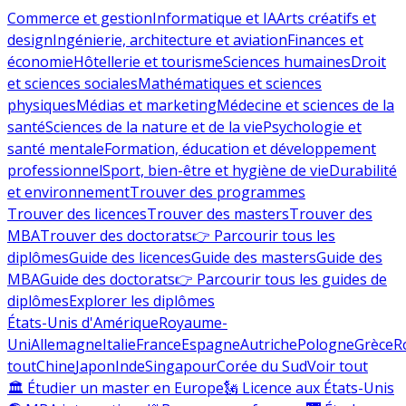
Commerce et gestion
Informatique et IA
Arts créatifs et
design
Ingénierie, architecture et aviation
Finances et
économie
Hôtellerie et tourisme
Sciences humaines
Droit
et sciences sociales
Mathématiques et sciences
physiques
Médias et marketing
Médecine et sciences de la
santé
Sciences de la nature et de la vie
Psychologie et
santé mentale
Formation, éducation et développement
professionnel
Sport, bien-être et hygiène de vie
Durabilité
et environnement
Trouver des programmes
Trouver des licences
Trouver des masters
Trouver des
MBA
Trouver des doctorats
👉 Parcourir tous les
diplômes
Guide des licences
Guide des masters
Guide des
MBA
Guide des doctorats
👉 Parcourir tous les guides de
diplômes
Explorer les diplômes
États-Unis d'Amérique
Royaume-
Uni
Allemagne
Italie
France
Espagne
Autriche
Pologne
Grèce
R
tout
Chine
Japon
Inde
Singapour
Corée du Sud
Voir tout
🏛 Étudier un master en Europe
🗽 Licence aux États-Unis