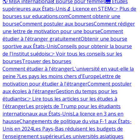
🌎 MBA international
💃 Bourse pour femmes
🌉 Études
supérieures aux États-Unis
🔬 Licence en STEM
👉 Plus de
bourses sur educations.com
Comment obtenir une
bourse
Comment postuler aux bourses
Comment rédiger
une lettre de motivation pour une bourse
Comment
étudier à l'étranger gratuitement
Obtenir une bourse
sportive aux États-Unis
Conseils pour obtenir la bourse
de l'Institut suédois
👉 Voir tous les conseils sur les
bourses
Trouver des bourses
Comment étudier à l'étranger
L'université en vaut-elle la
peine ?
Les pays les moins chers d'Europe
Lettre de
motivation pour étudier à l'étranger
Comment postuler
aux écoles à l'étranger
Gestion du temps pour les
étudiants
👉 Lire tous les articles sur les études à
l'étranger
Les projets de Trump pour les étudiants
internationaux aux États-Unis
La licence en 3 ans en
hausse
Changements de politique du visa F-1 aux États-
Unis en 2024
Les Pays-Bas réduisent les budgets de
l'enseignement supérieur
Les universités asiatiques