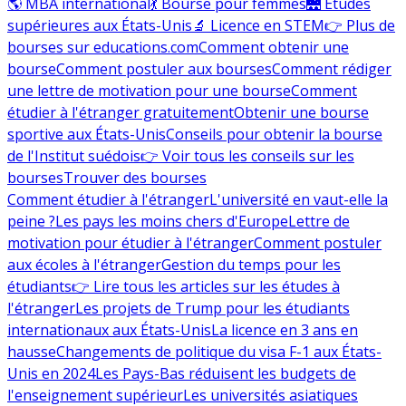
🌎 MBA international
💃 Bourse pour femmes
🌉 Études
supérieures aux États-Unis
🔬 Licence en STEM
👉 Plus de
bourses sur educations.com
Comment obtenir une
bourse
Comment postuler aux bourses
Comment rédiger
une lettre de motivation pour une bourse
Comment
étudier à l'étranger gratuitement
Obtenir une bourse
sportive aux États-Unis
Conseils pour obtenir la bourse
de l'Institut suédois
👉 Voir tous les conseils sur les
bourses
Trouver des bourses
Comment étudier à l'étranger
L'université en vaut-elle la
peine ?
Les pays les moins chers d'Europe
Lettre de
motivation pour étudier à l'étranger
Comment postuler
aux écoles à l'étranger
Gestion du temps pour les
étudiants
👉 Lire tous les articles sur les études à
l'étranger
Les projets de Trump pour les étudiants
internationaux aux États-Unis
La licence en 3 ans en
hausse
Changements de politique du visa F-1 aux États-
Unis en 2024
Les Pays-Bas réduisent les budgets de
l'enseignement supérieur
Les universités asiatiques