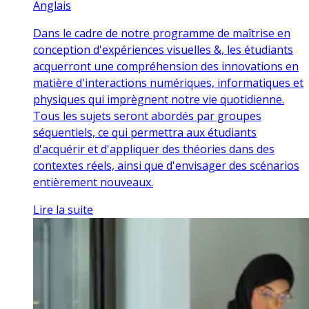
Anglais
Dans le cadre de notre programme de maîtrise en
conception d'expériences visuelles &, les étudiants
acquerront une compréhension des innovations en
matière d'interactions numériques, informatiques et
physiques qui imprègnent notre vie quotidienne.
Tous les sujets seront abordés par groupes
séquentiels, ce qui permettra aux étudiants
d'acquérir et d'appliquer des théories dans des
contextes réels, ainsi que d'envisager des scénarios
entièrement nouveaux.
Lire la suite