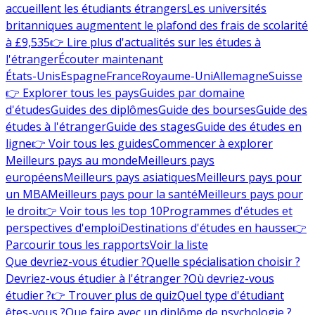
accueillent les étudiants étrangers
Les universités
britanniques augmentent le plafond des frais de scolarité
à £9,535
👉 Lire plus d'actualités sur les études à
l'étranger
Écouter maintenant
États-Unis
Espagne
France
Royaume-Uni
Allemagne
Suisse
👉 Explorer tous les pays
Guides par domaine
d'études
Guides des diplômes
Guide des bourses
Guide des
études à l'étranger
Guide des stages
Guide des études en
ligne
👉 Voir tous les guides
Commencer à explorer
Meilleurs pays au monde
Meilleurs pays
européens
Meilleurs pays asiatiques
Meilleurs pays pour
un MBA
Meilleurs pays pour la santé
Meilleurs pays pour
le droit
👉 Voir tous les top 10
Programmes d'études et
perspectives d'emploi
Destinations d'études en hausse
👉
Parcourir tous les rapports
Voir la liste
Que devriez-vous étudier ?
Quelle spécialisation choisir ?
Devriez-vous étudier à l'étranger ?
Où devriez-vous
étudier ?
👉 Trouver plus de quiz
Quel type d'étudiant
êtes-vous ?
Que faire avec un diplôme de psychologie ?