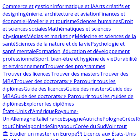
Commerce et gestion
Informatique et IA
Arts créatifs et
design
Ingénierie, architecture et aviation
Finances et
économie
Hôtellerie et tourisme
Sciences humaines
Droit
et sciences sociales
Mathématiques et sciences
physiques
Médias et marketing
Médecine et sciences de la
santé
Sciences de la nature et de la vie
Psychologie et
santé mentale
Formation, éducation et développement
professionnel
Sport, bien-être et hygiène de vie
Durabilité
et environnement
Trouver des programmes
Trouver des licences
Trouver des masters
Trouver des
MBA
Trouver des doctorats
👉 Parcourir tous les
diplômes
Guide des licences
Guide des masters
Guide des
MBA
Guide des doctorats
👉 Parcourir tous les guides de
diplômes
Explorer les diplômes
États-Unis d'Amérique
Royaume-
Uni
Allemagne
Italie
France
Espagne
Autriche
Pologne
Grèce
R
tout
Chine
Japon
Inde
Singapour
Corée du Sud
Voir tout
🏛 Étudier un master en Europe
🗽 Licence aux États-Unis