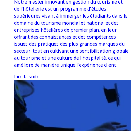
Notre master innovant en gestion du tourisme et
de l'hôtellerie est un programme d'études
supérieures visant à immerger les étudiants dans le
domaine du tourisme mondial et national et des
entreprises hôtelières de premier plan, en leur
offrant des connaissances et des compétences
issues des pratiques des plus grandes marques du
secteur, tout en cultivant une sensibilisation globale
au tourisme et une culture de l'hospitalité, ce qui
améliore de manière unique l'expérience client.
Lire la suite