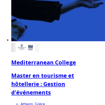
Mediterranean College
Master en tourisme et
hôtellerie : Gestion
d'événements
Athens, Grèce