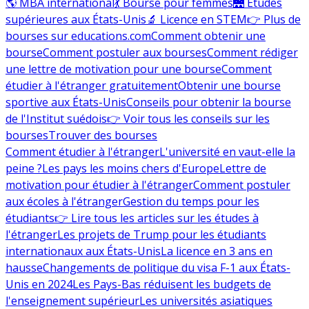
🌎 MBA international
💃 Bourse pour femmes
🌉 Études
supérieures aux États-Unis
🔬 Licence en STEM
👉 Plus de
bourses sur educations.com
Comment obtenir une
bourse
Comment postuler aux bourses
Comment rédiger
une lettre de motivation pour une bourse
Comment
étudier à l'étranger gratuitement
Obtenir une bourse
sportive aux États-Unis
Conseils pour obtenir la bourse
de l'Institut suédois
👉 Voir tous les conseils sur les
bourses
Trouver des bourses
Comment étudier à l'étranger
L'université en vaut-elle la
peine ?
Les pays les moins chers d'Europe
Lettre de
motivation pour étudier à l'étranger
Comment postuler
aux écoles à l'étranger
Gestion du temps pour les
étudiants
👉 Lire tous les articles sur les études à
l'étranger
Les projets de Trump pour les étudiants
internationaux aux États-Unis
La licence en 3 ans en
hausse
Changements de politique du visa F-1 aux États-
Unis en 2024
Les Pays-Bas réduisent les budgets de
l'enseignement supérieur
Les universités asiatiques