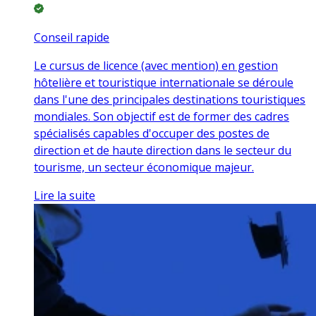
Conseil rapide
Le cursus de licence (avec mention) en gestion
hôtelière et touristique internationale se déroule
dans l'une des principales destinations touristiques
mondiales. Son objectif est de former des cadres
spécialisés capables d'occuper des postes de
direction et de haute direction dans le secteur du
tourisme, un secteur économique majeur.
Lire la suite