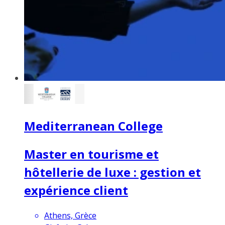
Mediterranean College
Master en tourisme et
hôtellerie de luxe : gestion et
expérience client
Athens, Grèce