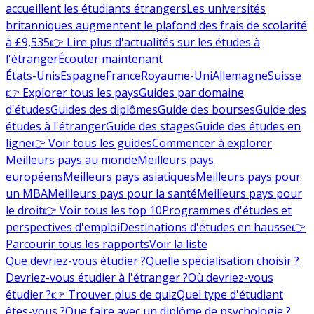
accueillent les étudiants étrangers
Les universités
britanniques augmentent le plafond des frais de scolarité
à £9,535
👉 Lire plus d'actualités sur les études à
l'étranger
Écouter maintenant
États-Unis
Espagne
France
Royaume-Uni
Allemagne
Suisse
👉 Explorer tous les pays
Guides par domaine
d'études
Guides des diplômes
Guide des bourses
Guide des
études à l'étranger
Guide des stages
Guide des études en
ligne
👉 Voir tous les guides
Commencer à explorer
Meilleurs pays au monde
Meilleurs pays
européens
Meilleurs pays asiatiques
Meilleurs pays pour
un MBA
Meilleurs pays pour la santé
Meilleurs pays pour
le droit
👉 Voir tous les top 10
Programmes d'études et
perspectives d'emploi
Destinations d'études en hausse
👉
Parcourir tous les rapports
Voir la liste
Que devriez-vous étudier ?
Quelle spécialisation choisir ?
Devriez-vous étudier à l'étranger ?
Où devriez-vous
étudier ?
👉 Trouver plus de quiz
Quel type d'étudiant
êtes-vous ?
Que faire avec un diplôme de psychologie ?