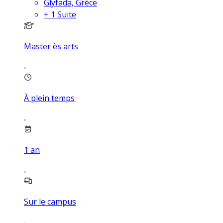
Glyfada, Grèce
+
1
Suite
Master ès arts
À plein temps
1
an
Sur le campus