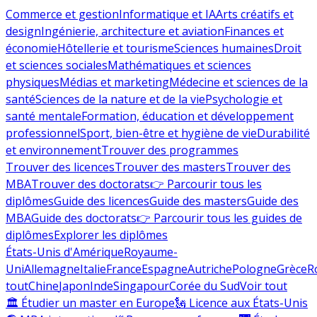
Commerce et gestion
Informatique et IA
Arts créatifs et
design
Ingénierie, architecture et aviation
Finances et
économie
Hôtellerie et tourisme
Sciences humaines
Droit
et sciences sociales
Mathématiques et sciences
physiques
Médias et marketing
Médecine et sciences de la
santé
Sciences de la nature et de la vie
Psychologie et
santé mentale
Formation, éducation et développement
professionnel
Sport, bien-être et hygiène de vie
Durabilité
et environnement
Trouver des programmes
Trouver des licences
Trouver des masters
Trouver des
MBA
Trouver des doctorats
👉 Parcourir tous les
diplômes
Guide des licences
Guide des masters
Guide des
MBA
Guide des doctorats
👉 Parcourir tous les guides de
diplômes
Explorer les diplômes
États-Unis d'Amérique
Royaume-
Uni
Allemagne
Italie
France
Espagne
Autriche
Pologne
Grèce
R
tout
Chine
Japon
Inde
Singapour
Corée du Sud
Voir tout
🏛 Étudier un master en Europe
🗽 Licence aux États-Unis