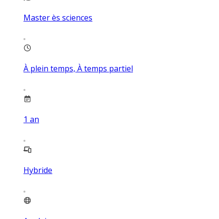
Master ès sciences
À plein temps, À temps partiel
1
an
Hybride