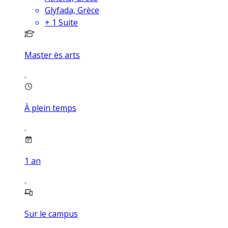
Glyfada, Grèce
+
1
Suite
Master ès arts
À plein temps
1
an
Sur le campus