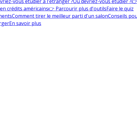
vriez-vous étudier à l'étranger ?
Où devriez-vous étudier ?
👉
en crédits américains
👉 Parcourir plus d'outils
Faire le quiz
ments
Comment tirer le meilleur parti d'un salon
Conseils pou
rger
En savoir plus