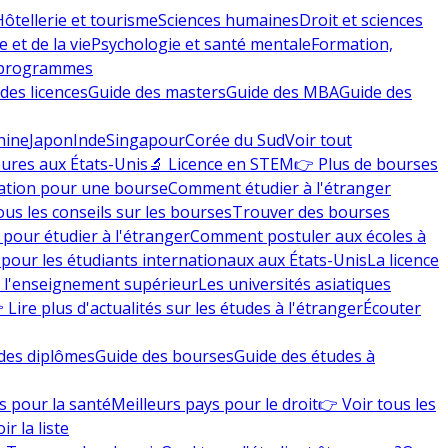
Hôtellerie et tourisme
Sciences humaines
Droit et sciences
 et de la vie
Psychologie et santé mentale
Formation,
 programmes
des licences
Guide des masters
Guide des MBA
Guide des
hine
Japon
Inde
Singapour
Corée du Sud
Voir tout
eures aux États-Unis
🔬 Licence en STEM
👉 Plus de bourses
ation pour une bourse
Comment étudier à l'étranger
ous les conseils sur les bourses
Trouver des bourses
 pour étudier à l'étranger
Comment postuler aux écoles à
pour les étudiants internationaux aux États-Unis
La licence
e l'enseignement supérieur
Les universités asiatiques
 Lire plus d'actualités sur les études à l'étranger
Écouter
des diplômes
Guide des bourses
Guide des études à
s pour la santé
Meilleurs pays pour le droit
👉 Voir tous les
ir la liste