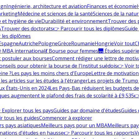
ign
Ingénierie, architecture et aviation
Finances et économie
rketing
Médecine et sciences de la santé
Sciences de la nature
e et hygiène de vie
Durabilité et environnement
Trouver des
A
Trouver des doctorats
👉 Parcourir tous les diplômes
Guide 
 les diplômes
Espagne
Autriche
Pologne
Grèce
Roumanie
Hongrie
Voir tout
C
 MBA international
💃 Bourse pour femmes
🌉 Études supéri
postuler aux bourses
Comment rédiger une lettre de motiv
onseils pour obtenir la bourse de l'Institut suédois
👉 Voir t
eine ?
Les pays les moins chers d'Europe
Lettre de motivation
les articles sur les études à l'étranger
Les projets de Trump 
ux États-Unis en 2024
Les Pays-Bas réduisent les budgets d
ques augmentent le plafond des frais de scolarité à £9,535
👉
 Explorer tous les pays
Guides par domaine d'études
Guides 
r tous les guides
Commencer à explorer
rs pays asiatiques
Meilleurs pays pour un MBA
Meilleurs pay
nations d'études en hausse
👉 Parcourir tous les rapports
Vo