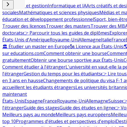
Commerce et gestion
Informatique et IA
Arts créatifs et des
sociales
Mathématiques et sciences physiques
Médias et ma
éducation et développement professionnel
Sport, bien-êtr
Trouver des licences
Trouver des masters
Trouver des MB
doctorats
👉 Parcourir tous les guides de diplômes
Explorer
États-Unis d'Amérique
Royaume-Uni
Allemagne
Italie
France
🏛 Étudier un master en Europe
🗽 Licence aux États-Unis

sur educations.com
Comment obtenir une bourse
Comment 
gratuitement
Obtenir une bourse sportive aux États-Unis
C
Comment étudier à l'étranger
L'université en vaut-elle la p
l'étranger
Gestion du temps pour les étudiants
👉 Lire tous 
en 3 ans en hausse
Changements de politique du visa F-1 a
accueillent les étudiants étrangers
Les universités britanni
maintenant
États-Unis
Espagne
France
Royaume-Uni
Allemagne
Suisse
👉
l'étranger
Guide des stages
Guide des études en ligne
👉 Voi
Meilleurs pays au monde
Meilleurs pays européens
Meilleu
top 10
Programmes d'études et perspectives d'emploi
Desti