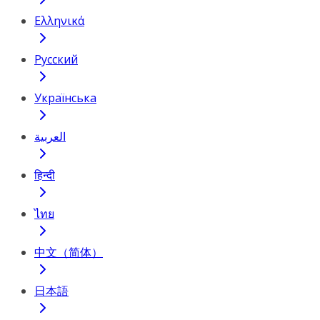
Ελληνικά
Русский
Українська
العربية
हिन्दी
ไทย
中文（简体）
日本語