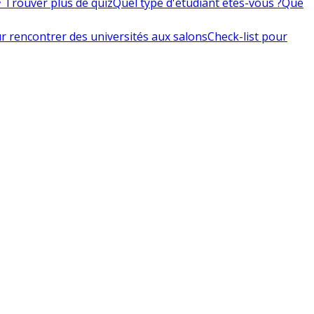
 Trouver plus de quiz
Quel type d'étudiant êtes-vous ?
Que
r rencontrer des universités aux salons
Check-list pour