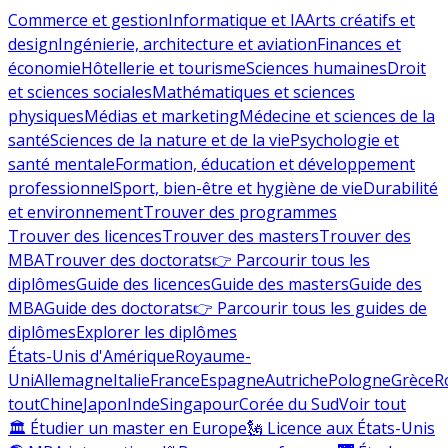
Commerce et gestion
Informatique et IA
Arts créatifs et
design
Ingénierie, architecture et aviation
Finances et
économie
Hôtellerie et tourisme
Sciences humaines
Droit
et sciences sociales
Mathématiques et sciences
physiques
Médias et marketing
Médecine et sciences de la
santé
Sciences de la nature et de la vie
Psychologie et
santé mentale
Formation, éducation et développement
professionnel
Sport, bien-être et hygiène de vie
Durabilité
et environnement
Trouver des programmes
Trouver des licences
Trouver des masters
Trouver des
MBA
Trouver des doctorats
👉 Parcourir tous les
diplômes
Guide des licences
Guide des masters
Guide des
MBA
Guide des doctorats
👉 Parcourir tous les guides de
diplômes
Explorer les diplômes
États-Unis d'Amérique
Royaume-
Uni
Allemagne
Italie
France
Espagne
Autriche
Pologne
Grèce
R
tout
Chine
Japon
Inde
Singapour
Corée du Sud
Voir tout
🏛 Étudier un master en Europe
🗽 Licence aux États-Unis