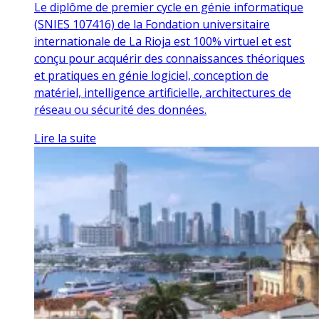
Le diplôme de premier cycle en génie informatique
(SNIES 107416) de la Fondation universitaire
internationale de La Rioja est 100% virtuel et est
conçu pour acquérir des connaissances théoriques
et pratiques en génie logiciel, conception de
matériel, intelligence artificielle, architectures de
réseau ou sécurité des données.
Lire la suite