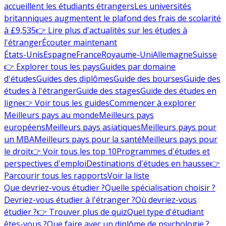
accueillent les étudiants étrangers
Les universités
britanniques augmentent le plafond des frais de scolarité
à £9,535
👉 Lire plus d'actualités sur les études à
l'étranger
Écouter maintenant
États-Unis
Espagne
France
Royaume-Uni
Allemagne
Suisse
👉 Explorer tous les pays
Guides par domaine
d'études
Guides des diplômes
Guide des bourses
Guide des
études à l'étranger
Guide des stages
Guide des études en
ligne
👉 Voir tous les guides
Commencer à explorer
Meilleurs pays au monde
Meilleurs pays
européens
Meilleurs pays asiatiques
Meilleurs pays pour
un MBA
Meilleurs pays pour la santé
Meilleurs pays pour
le droit
👉 Voir tous les top 10
Programmes d'études et
perspectives d'emploi
Destinations d'études en hausse
👉
Parcourir tous les rapports
Voir la liste
Que devriez-vous étudier ?
Quelle spécialisation choisir ?
Devriez-vous étudier à l'étranger ?
Où devriez-vous
étudier ?
👉 Trouver plus de quiz
Quel type d'étudiant
êtes-vous ?
Que faire avec un diplôme de psychologie ?