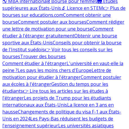
🌎 MBA international
💃 Bourse pour femmes
🌉 Études
supérieures aux États-Unis
🔬 Licence en STEM
👉 Plus de
bourses sur educations.com
Comment obtenir une
bourse
Comment postuler aux bourses
Comment rédiger
une lettre de motivation pour une bourse
Comment
étudier à l'étranger gratuitement
Obtenir une bourse
sportive aux États-Unis
Conseils pour obtenir la bourse
de l'Institut suédois
👉 Voir tous les conseils sur les
bourses
Trouver des bourses
Comment étudier à l'étranger
L'université en vaut-elle la
peine ?
Les pays les moins chers d'Europe
Lettre de
motivation pour étudier à l'étranger
Comment postuler
aux écoles à l'étranger
Gestion du temps pour les
étudiants
👉 Lire tous les articles sur les études à
l'étranger
Les projets de Trump pour les étudiants
internationaux aux États-Unis
La licence en 3 ans en
hausse
Changements de politique du visa F-1 aux États-
Unis en 2024
Les Pays-Bas réduisent les budgets de
l'enseignement supérieur
Les universités asiatiques