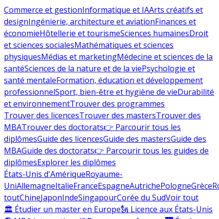
Commerce et gestion
Informatique et IA
Arts créatifs et
design
Ingénierie, architecture et aviation
Finances et
économie
Hôtellerie et tourisme
Sciences humaines
Droit
et sciences sociales
Mathématiques et sciences
physiques
Médias et marketing
Médecine et sciences de la
santé
Sciences de la nature et de la vie
Psychologie et
santé mentale
Formation, éducation et développement
professionnel
Sport, bien-être et hygiène de vie
Durabilité
et environnement
Trouver des programmes
Trouver des licences
Trouver des masters
Trouver des
MBA
Trouver des doctorats
👉 Parcourir tous les
diplômes
Guide des licences
Guide des masters
Guide des
MBA
Guide des doctorats
👉 Parcourir tous les guides de
diplômes
Explorer les diplômes
États-Unis d'Amérique
Royaume-
Uni
Allemagne
Italie
France
Espagne
Autriche
Pologne
Grèce
R
tout
Chine
Japon
Inde
Singapour
Corée du Sud
Voir tout
🏛 Étudier un master en Europe
🗽 Licence aux États-Unis