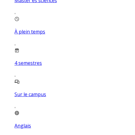
Master ès sciences
À plein temps
4
semestres
Sur le campus
Anglais