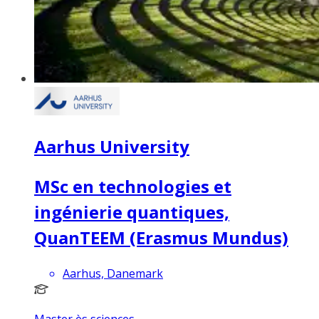
Aarhus University
MSc en technologies et
ingénierie quantiques,
QuanTEEM (Erasmus Mundus)
Aarhus, Danemark