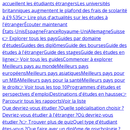
accueillent les étudiants étrangers
Les universités
britanniques augmentent le plafond des frais de scolarité
à £9,535
👉 Lire plus d'actualités sur les études à
l'étranger
Écouter maintenant
États-Unis
Espagne
France
Royaume-Uni
Allemagne
Suisse
👉 Explorer tous les pays
Guides par domaine
d'études
Guides des diplômes
Guide des bourses
Guide des
études à l'étranger
Guide des stages
Guide des études en
ligne
👉 Voir tous les guides
Commencer à explorer
Meilleurs pays au monde
Meilleurs pays
européens
Meilleurs pays asiatiques
Meilleurs pays pour
un MBA
Meilleurs pays pour la santé
Meilleurs pays pour
le droit
👉 Voir tous les top 10
Programmes d'études et
perspectives d'emploi
Destinations d'études en hausse
👉
Parcourir tous les rapports
Voir la liste
Que devriez-vous étudier ?
Quelle spécialisation choisir ?
Devriez-vous étudier à l'étranger ?
Où devriez-vous
étudier ?
👉 Trouver plus de quiz
Quel type d'étudiant
êtes-vous ?
Que faire avec un diplôme de psychologie ?