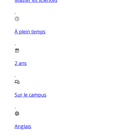
Master ès sciences
À plein temps
2
ans
Sur le campus
Anglais