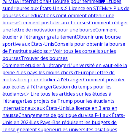
🌎 MBA international
💃 Bourse pour femmes
🌉 Études
supérieures aux États-Unis
🔬 Licence en STEM
👉 Plus de
bourses sur educations.com
Comment obtenir une
bourse
Comment postuler aux bourses
Comment rédiger
une lettre de motivation pour une bourse
Comment
étudier à l'étranger gratuitement
Obtenir une bourse
sportive aux États-Unis
Conseils pour obtenir la bourse
de l'Institut suédois
👉 Voir tous les conseils sur les
bourses
Trouver des bourses
Comment étudier à l'étranger
L'université en vaut-elle la
peine ?
Les pays les moins chers d'Europe
Lettre de
motivation pour étudier à l'étranger
Comment postuler
aux écoles à l'étranger
Gestion du temps pour les
étudiants
👉 Lire tous les articles sur les études à
l'étranger
Les projets de Trump pour les étudiants
internationaux aux États-Unis
La licence en 3 ans en
hausse
Changements de politique du visa F-1 aux États-
Unis en 2024
Les Pays-Bas réduisent les budgets de
l'enseignement supérieur
Les universités asiatiques