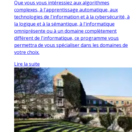
Que vous vous intéressiez aux algorithmes
complexes, à l'apprentissage automatique, aux
technologies de l'information et à la cybersécurité, à
la logique et à la sémantique, à l'informatique
omniprésente ou à un domaine complètement
différent de l'informatique, ce programme vous
permettra de vous spécialiser dans les domaines de
votre choix.
Lire la suite