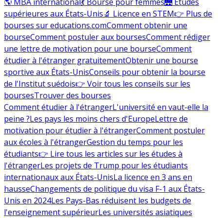
🌎 MBA international
💃 Bourse pour femmes
🌉 Études
supérieures aux États-Unis
🔬 Licence en STEM
👉 Plus de
bourses sur educations.com
Comment obtenir une
bourse
Comment postuler aux bourses
Comment rédiger
une lettre de motivation pour une bourse
Comment
étudier à l'étranger gratuitement
Obtenir une bourse
sportive aux États-Unis
Conseils pour obtenir la bourse
de l'Institut suédois
👉 Voir tous les conseils sur les
bourses
Trouver des bourses
Comment étudier à l'étranger
L'université en vaut-elle la
peine ?
Les pays les moins chers d'Europe
Lettre de
motivation pour étudier à l'étranger
Comment postuler
aux écoles à l'étranger
Gestion du temps pour les
étudiants
👉 Lire tous les articles sur les études à
l'étranger
Les projets de Trump pour les étudiants
internationaux aux États-Unis
La licence en 3 ans en
hausse
Changements de politique du visa F-1 aux États-
Unis en 2024
Les Pays-Bas réduisent les budgets de
l'enseignement supérieur
Les universités asiatiques