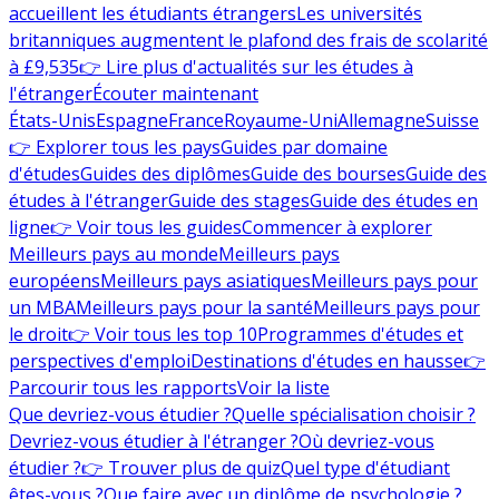
accueillent les étudiants étrangers
Les universités
britanniques augmentent le plafond des frais de scolarité
à £9,535
👉 Lire plus d'actualités sur les études à
l'étranger
Écouter maintenant
États-Unis
Espagne
France
Royaume-Uni
Allemagne
Suisse
👉 Explorer tous les pays
Guides par domaine
d'études
Guides des diplômes
Guide des bourses
Guide des
études à l'étranger
Guide des stages
Guide des études en
ligne
👉 Voir tous les guides
Commencer à explorer
Meilleurs pays au monde
Meilleurs pays
européens
Meilleurs pays asiatiques
Meilleurs pays pour
un MBA
Meilleurs pays pour la santé
Meilleurs pays pour
le droit
👉 Voir tous les top 10
Programmes d'études et
perspectives d'emploi
Destinations d'études en hausse
👉
Parcourir tous les rapports
Voir la liste
Que devriez-vous étudier ?
Quelle spécialisation choisir ?
Devriez-vous étudier à l'étranger ?
Où devriez-vous
étudier ?
👉 Trouver plus de quiz
Quel type d'étudiant
êtes-vous ?
Que faire avec un diplôme de psychologie ?