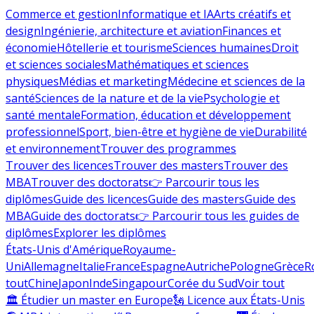
Commerce et gestion
Informatique et IA
Arts créatifs et
design
Ingénierie, architecture et aviation
Finances et
économie
Hôtellerie et tourisme
Sciences humaines
Droit
et sciences sociales
Mathématiques et sciences
physiques
Médias et marketing
Médecine et sciences de la
santé
Sciences de la nature et de la vie
Psychologie et
santé mentale
Formation, éducation et développement
professionnel
Sport, bien-être et hygiène de vie
Durabilité
et environnement
Trouver des programmes
Trouver des licences
Trouver des masters
Trouver des
MBA
Trouver des doctorats
👉 Parcourir tous les
diplômes
Guide des licences
Guide des masters
Guide des
MBA
Guide des doctorats
👉 Parcourir tous les guides de
diplômes
Explorer les diplômes
États-Unis d'Amérique
Royaume-
Uni
Allemagne
Italie
France
Espagne
Autriche
Pologne
Grèce
R
tout
Chine
Japon
Inde
Singapour
Corée du Sud
Voir tout
🏛 Étudier un master en Europe
🗽 Licence aux États-Unis